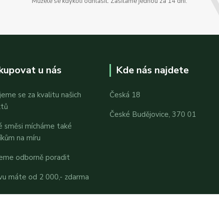
Můžete se kdykoli odhlásit. Zasíláme jednou za 14 dní.
kupovat u nás
Kde nás najdete
jeme se za kvalitu našich
Česká 18
ktů
České Budějovice, 370 01
é směsi mícháme také
íkům na míru
eme odborně poradit
vu máte od 2 000,- zdarma