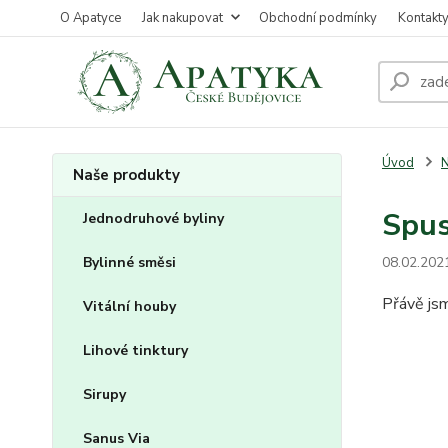
O Apatyce
Jak nakupovat
Obchodní podmínky
Kontakt
Úvod
N
Naše produkty
Spus
Jednodruhové byliny
Bylinné směsi
08.02.202
Přávě jsm
Vitální houby
Lihové tinktury
Sirupy
Sanus Via