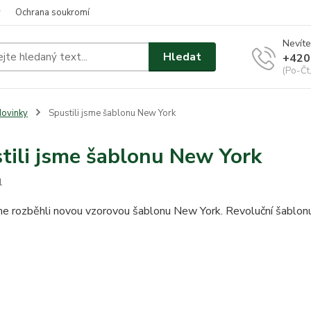
y
Ochrana soukromí
Nevíte
Hledat
+420
(Po-Čt
ovinky
Spustili jsme šablonu New York
tili jsme šablonu New York
1
e rozběhli novou vzorovou šablonu New York. Revoluční šablonu