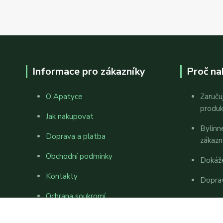
Informace pro zákazníky
Proč na
O Apatyce
Zaruču
produ
Jak nakupovat
Bylinn
Doprava a platba
zákazn
Obchodní podmínky
Dokáž
Kontakty
Dopra
Ochrana soukromí