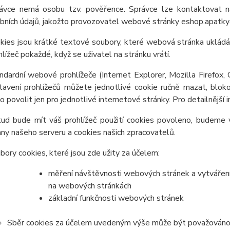
ávce nemá osobu tzv. pověřence. Správce lze kontaktovat n
bních údajů, jakožto provozovatel webové stránky eshop.apatkyc
kies jsou krátké textové soubory, které webová stránka ukládá 
hlížeč pokaždé, když se uživatel na stránku vrátí.
ndardní webové prohlížeče (Internet Explorer, Mozilla Firefox,
tavení prohlížečů můžete jednotlivé cookie ručně mazat, blokov
o povolit jen pro jednotlivé internetové stránky. Pro detailnější
ud bude mít váš prohlížeč použití cookies povoleno, budeme v
any našeho serveru a cookies našich zpracovatelů.
bory cookies, které jsou zde užity za účelem:
měření návštěvnosti webových stránek a vytváření s
na webových stránkách
základní funkčnosti webových stránek
Sběr cookies za účelem uvedeným výše může být považováno z