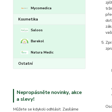
zji
Mycomedica
trž
pře
Kosmetika
dot
zák
Saloos
vaš
Barekol
Zpr
zpr
Natura Medic
Ostatní
Nepropásněte novinky, akce
a slevy!
Oso
Můžete se kdykoli odhlásit. Zasíláme