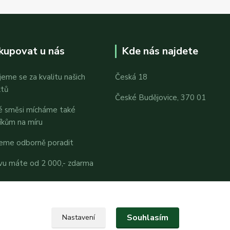
kupovat u nás
Kde nás najdete
jeme se za kvalitu našich
Česká 18
ktů
České Budějovice, 370 01
é směsi mícháme také
íkům na míru
eme odborně poradit
vu máte od 2 000,- zdarma
Souhlasím
Nastavení