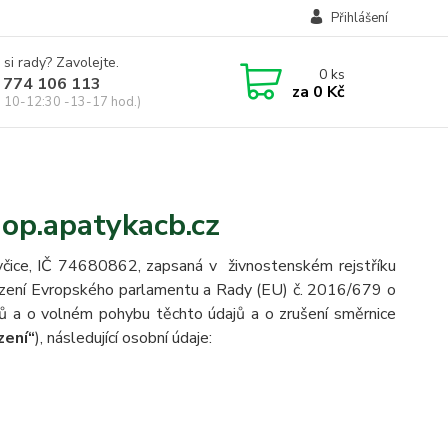
Přihlášení
 si rady? Zavolejte.
0
ks
 774 106 113
za
0 Kč
, 10-12:30 -13-17 hod.)
op.apatykacb.cz
včice, IČ 74680862, zapsaná v živnostenském rejstříku
ízení Evropského parlamentu a Rady (EU) č. 2016/679 o
jů a o volném pohybu těchto údajů a o zrušení směrnice
zení“
), následující osobní údaje: