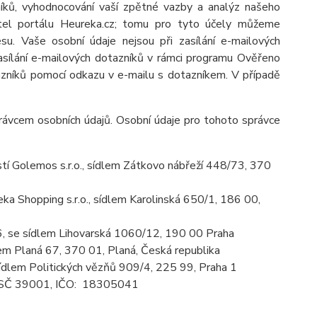
zníků, vyhodnocování vaší zpětné vazby a analýz našeho
atel portálu Heureka.cz; tomu pro tyto účely můžeme
u. Vaše osobní údaje nejsou při zasílání e-mailových
 zasílání e-mailových dotazníků v rámci programu Ověřeno
azníků pomocí odkazu v e-mailu s dotazníkem. V případě
rávcem osobních údajů. Osobní údaje pro tohoto správce
í Golemos s.r.o., sídlem Zátkovo nábřeží 448/73, 370
a Shopping s.r.o., sídlem Karolinská 650/1, 186 00,
06, se sídlem Lihovarská 1060/12, 190 00 Praha
em Planá 67, 370 01, Planá, Česká republika
sídlem
Politických vězňů 909/4, 225 99, Praha 1
, PSČ 39001, IČO: 18305041