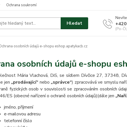
y
Ochrana soukromí
Nevíte
Hledat
+420
(Po-Čt
chrana osobních údajů e-shopu eshop.apatykacb.cz
ana osobních údajů e-shopu esh
lečnost Mária Vlachová, DiS, se sídlem Dívčice 27, 37348, Dí
le jen
„prodávající“
nebo
„správce“
) zpracovává ve smyslu nař
raně fyzických osob v souvislosti se zpracováním osobních úda
46/ES (obecné nařízení o ochraně osobních údajů)(dále jen
„Naří
jméno, příjmení
e-mailovou adresu
telefonní číslo