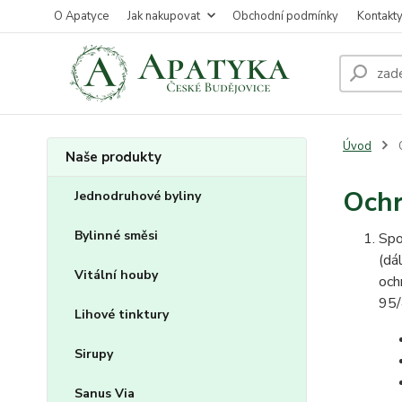
O Apatyce
Jak nakupovat
Obchodní podmínky
Kontakt
Úvod
O
Naše produkty
Ochr
Jednodruhové byliny
Bylinné směsi
Spo
(dá
Vitální houby
och
95/
Lihové tinktury
Sirupy
Sanus Via