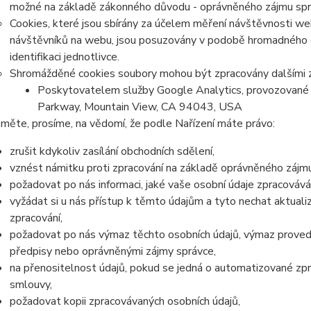
možné na základě zákonného důvodu - oprávněného zájmu správc
Cookies, které jsou sbírány za účelem měření návštěvnosti webu
návštěvníků na webu, jsou posuzovány v podobě hromadného 
identifikaci jednotlivce.
Shromážděné cookies soubory mohou být zpracovány dalšími z
Poskytovatelem služby Google Analytics, provozované 
Parkway, Mountain View, CA 94043, USA
měte, prosíme, na vědomí, že podle Nařízení máte právo:
zrušit kdykoliv zasílání obchodních sdělení,
vznést námitku proti zpracování na základě oprávněného zájmu
požadovat po nás informaci, jaké vaše osobní údaje zpracováv
vyžádat si u nás přístup k těmto údajům a tyto nechat aktual
zpracování,
požadovat po nás výmaz těchto osobních údajů, výmaz proved
předpisy nebo oprávněnými zájmy správce,
na přenositelnost údajů, pokud se jedná o automatizované zp
smlouvy,
požadovat kopii zpracovávaných osobních údajů,