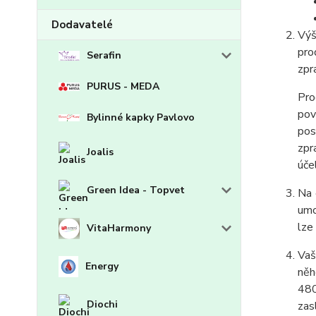
Dodavatelé
Výš
pro
Serafin
zpr
PURUS - MEDA
Pro
pov
Bylinné kapky Pavlovo
pos
zpr
Joalis
úče
Green Idea - Topvet
Na 
umo
lze
VitaHarmony
Vaš
Energy
něh
480
Diochi
zas