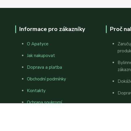
Informace pro zákazníky
Proč na
O Apatyce
Zaruču
produ
Jak nakupovat
Bylinn
Doprava a platba
zákazn
Obchodní podmínky
Dokáž
Kontakty
Dopra
Ochrana soukromí