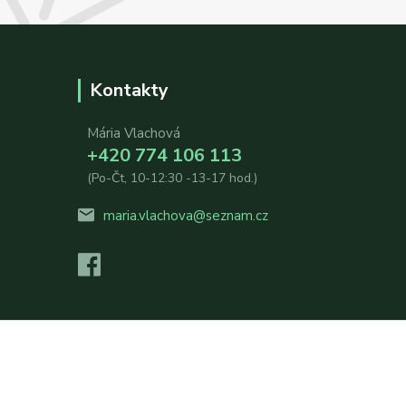
Kontakty
Mária Vlachová
+420 774 106 113
(Po-Čt, 10-12:30 -13-17 hod.)
maria.vlachova@seznam.cz