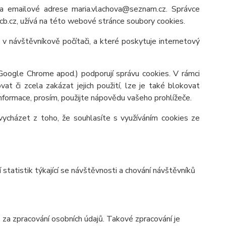
a emailové adrese maria.vlachova@seznam.cz. Správce
b.cz, užívá na této webové stránce soubory cookies.
v návštěvníkově počítači, a které poskytuje internetový
 Google Chrome apod.) podporují správu cookies. V rámci
at či zcela zakázat jejich použití, lze je také blokovat
 informace, prosím, použijte nápovědu vašeho prohlížeče.
ycházet z toho, že souhlasíte s využíváním cookies ze
tatistik týkající se návštěvnosti a chování návštěvníků
a zpracování osobních údajů. Takové zpracování je