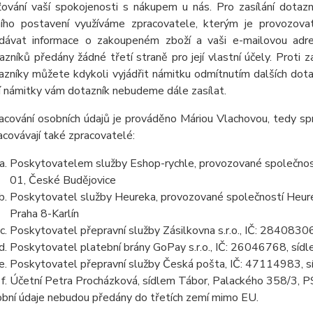
šťování vaší spokojenosti s nákupem u nás. Pro zasílání dota
ního postavení využíváme zpracovatele, kterým je provozov
dávat informace o zakoupeném zboží a vaši e-mailovou adres
azníků předány žádné třetí straně pro její vlastní účely. Proti
azníky můžete kdykoli vyjádřit námitku odmítnutím dalších dot
í námitky vám dotazník nebudeme dále zasílat.
acování osobních údajů je prováděno Máriou Vlachovou, tedy sp
acovávají také zpracovatelé:
Poskytovatelem služby Eshop-rychle, provozované společnost
01, České Budějovice
Poskytovatel služby Heureka, provozované společností Heurek
Praha 8-Karlín
Poskytovatel přepravní služby Zásilkovna s.r.o., IČ: 284083
Poskytovatel platební brány GoPay s.r.o., IČ: 26046768, sídl
Poskytovatel přepravní služby Česká pošta, IČ: 47114983, 
Účetní Petra Procházková, sídlem Tábor, Palackého 358/3
bní údaje nebudou předány do třetích zemí mimo EU.