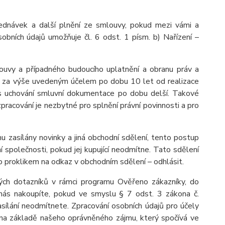
ednávek a další plnění ze smlouvy, pokud mezi vámi a
obních údajů umožňuje čl. 6 odst. 1 písm. b) Nařízení –
ouvy a případného budoucího uplatnění a obranu práv a
 je za výše uvedeným účelem po dobu 10 let od realizace
dpis uchování smluvní dokumentace po dobu delší. Takové
 zpracování je nezbytné pro splnění právní povinnosti a pro
u zasílány novinky a jiná obchodní sdělení, tento postup
 společnosti, pokud jej kupující neodmítne. Tato sdělení
 proklikem na odkaz v obchodním sdělení – odhlásit.
ých dotazníků v rámci programu Ověřeno zákazníky, do
nás nakoupíte, pokud ve smyslu § 7 odst. 3 zákona č.
asílání neodmítnete. Zpracování osobních údajů pro účely
na základě našeho oprávněného zájmu, který spočívá ve