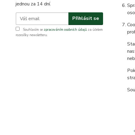
jednou za 14 dní.
Spr
oso
Přihlásit se
Coo
Souhlasím se
zpracováním osobních údajů
za účelem
pro
rozesílky newsletteru.
Sta
nas
neb
Pok
str
Sou