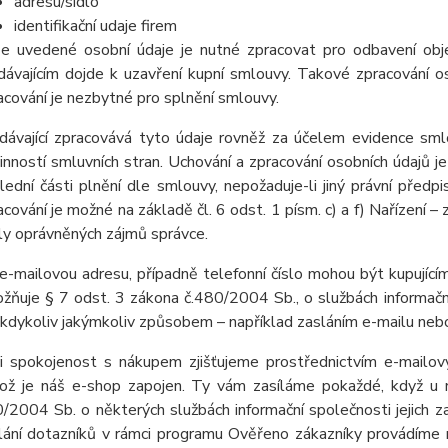
adresu/sídlo
identifikační udaje firem
e uvedené osobní údaje je nutné zpracovat pro odbavení obj
dávajícím dojde k uzavření kupní smlouvy. Takové zpracování os
acování je nezbytné pro splnění smlouvy.
dávající zpracovává tyto údaje rovněž za účelem evidence sml
inností smluvních stran. Uchování a zpracování osobních údajů
lední části plnění dle smlouvy, nepožaduje-li jiný právní pře
acování je možné na základě čl. 6 odst. 1 písm. c) a f) Nařízení –
ly oprávněných zájmů správce.
e-mailovou adresu, případně telefonní číslo mohou být kupujícím
žňuje § 7 odst. 3 zákona č.480/2004 Sb., o službách informační
 kdykoliv jakýmkoliv způsobem – například zasláním e-mailu nebo
i spokojenost s nákupem zjišťujeme prostřednictvím e-mailov
ož je náš e-shop zapojen. Ty vám zasíláme pokaždé, když u 
/2004 Sb. o některých službách informační společnosti jejich z
lání dotazníků v rámci programu Ověřeno zákazníky provádíme 