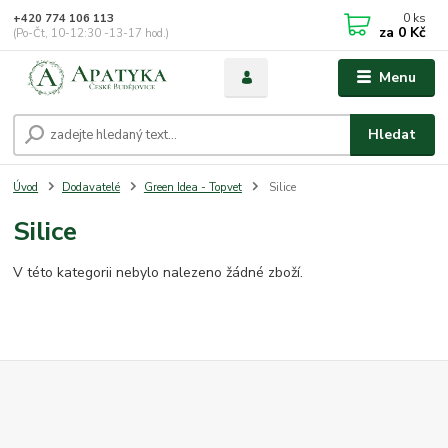
0
ks
+420 774 106 113
za
0 Kč
(Po-Čt, 10-12:30 -13-17 hod.)
Menu
Hledat
Úvod
Dodavatelé
Green Idea - Topvet
Silice
Silice
V této kategorii nebylo nalezeno žádné zboží.