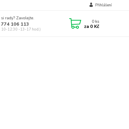
Přihlášení
 si rady? Zavolejte.
0
ks
 774 106 113
za
0 Kč
, 10-12:30 -13-17 hod.)