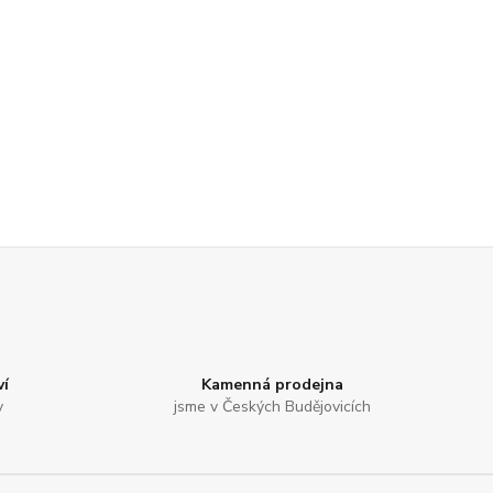
í
Kamenná prodejna
v
jsme v Českých Budějovicích