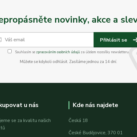
epropásněte novinky, akce a slev
Přihlásit se
Souhlasím se
zpracováním osobních údajů
za účelem rozesílky newsletteru.
Můžete se kdykoli odhlásit. Zasíláme jednou za 14 dní.
kupovat u nás
Kde nás najdete
jeme se za kvalitu našich
Česká 18
ktů
České Budějovice, 370 01