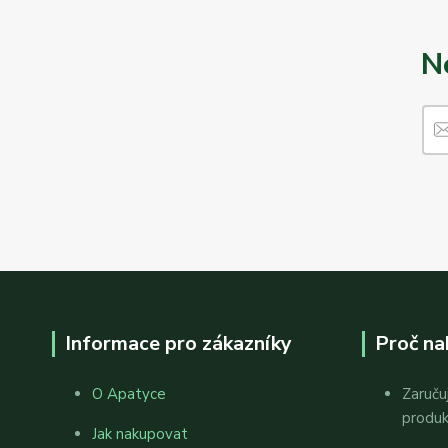
N
Informace pro zákazníky
Proč na
O Apatyce
Zaruču
produ
Jak nakupovat