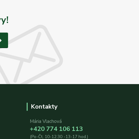
y!
Kontakty
Mária Vlachová
+420 774 106 113
(Po-Čt, 10-12:30 -13-17 hod.)