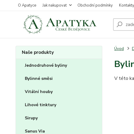
O Apatyce
Jak nakupovat
Obchodní podmínky
Kontakt
Úvod
D
Naše produkty
Byli
Jednodruhové byliny
V této ka
Bylinné směsi
Vitální houby
Lihové tinktury
Sirupy
Sanus Via