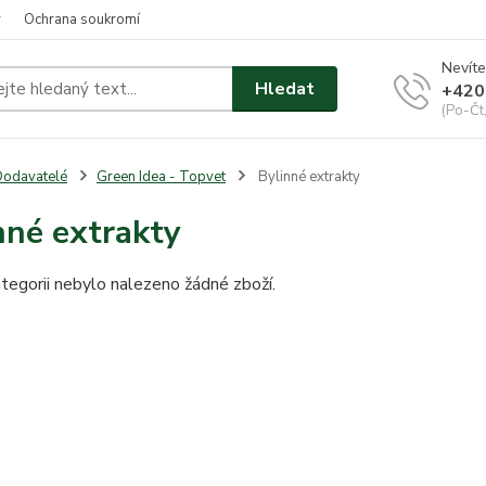
y
Ochrana soukromí
Nevíte
Hledat
+420
(Po-Čt
odavatelé
Green Idea - Topvet
Bylinné extrakty
nné extrakty
tegorii nebylo nalezeno žádné zboží.