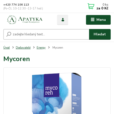
0
ks
+420 774 106 113
za
0 Kč
(Po-Čt, 10-12:30 -13-17 hod.)
Menu
Hledat
Úvod
Dodavatelé
Energy
Mycoren
Mycoren