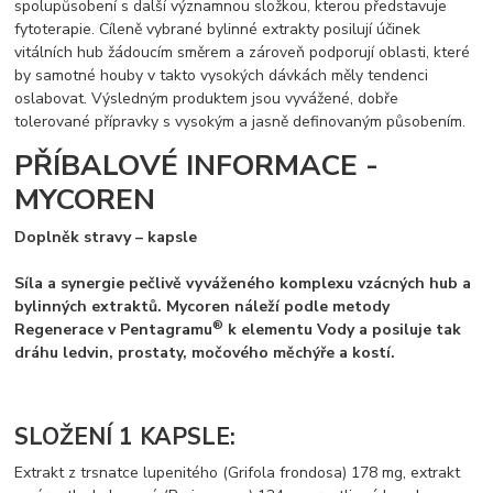
spolupůsobení s další významnou složkou, kterou představuje
fytoterapie. Cíleně vybrané bylinné extrakty posilují účinek
vitálních hub žádoucím směrem a zároveň podporují oblasti, které
by samotné houby v takto vysokých dávkách měly tendenci
oslabovat. Výsledným produktem jsou vyvážené, dobře
tolerované přípravky s vysokým a jasně definovaným působením.
PŘÍBALOVÉ INFORMACE -
MYCOREN
Doplněk stravy – kapsle
Síla a synergie pečlivě vyváženého komplexu vzácných hub a
bylinných extraktů. Mycoren náleží podle metody
®
Regenerace v Pentagramu
k elementu Vody a posiluje tak
dráhu ledvin, prostaty, močového měchýře a kostí.
SLOŽENÍ 1 KAPSLE:
Extrakt z trsnatce lupenitého (Grifola frondosa) 178 mg, extrakt