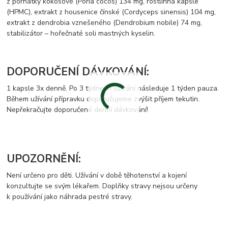
z pórnatky kokosové (Poria cocos) 134 mg, rostlinná kapsle
(HPMC), extrakt z housenice čínské (Cordyceps sinensis) 104 mg,
extrakt z dendrobia vznešeného (Dendrobium nobile) 74 mg,
stabilizátor – hořečnaté soli mastných kyselin.
DOPORUČENÍ DÁVKOVÁNÍ:
1 kapsle 3x denně. Po 3 týdnech užívání následuje 1 týden pauza.
Během užívání přípravku doporučujeme zvýšit příjem tekutin.
Nepřekračujte doporučené denní dávkování!
UPOZORNĚNÍ:
Není určeno pro děti. Užívání v době těhotenství a kojení
konzultujte se svým lékařem. Doplňky stravy nejsou určeny
k používání jako náhrada pestré stravy.