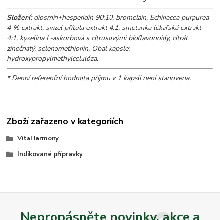
Složení:
diosmin+hesperidin 90:10, bromelain, Echinacea purpurea
4 % extrakt, svízel přítula extrakt 4:1, smetanka lékařská extrakt
4:1, kyselina L-askorbová s citrusovými bioflavonoidy, citrát
zinečnatý, selenomethionin, Obal kapsle:
hydroxypropylmethylcelulóza.
* Denní referenční hodnota přijmu v 1 kapsli není stanovena.
Zboží zařazeno v kategoriích
VitaHarmony
Indikované přípravky
Nepropásněte novinky, akce a