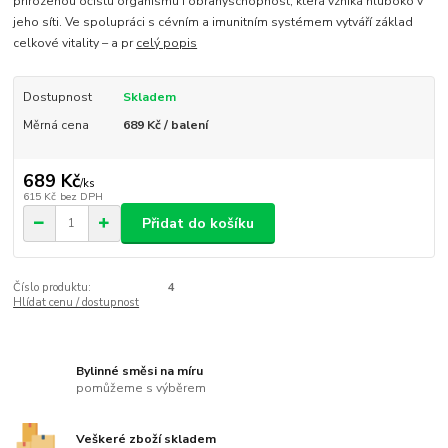
přirozenou očistu organismu i obranyschopnost, která vzniká hluboko v
jeho síti. Ve spolupráci s cévním a imunitním systémem vytváří základ
celkové vitality – a pr
celý popis
Dostupnost
Skladem
Měrná cena
689 Kč / balení
689 Kč
/
ks
615 Kč
bez DPH
Přidat do košíku
Číslo produktu:
4
Hlídat cenu / dostupnost
Bylinné směsi na míru
pomůžeme s výběrem
Veškeré zboží skladem