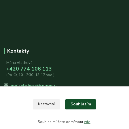
Kontakty
Mária Vlachová
+420 774 106 113
(Po-Čt, 10-12:30 -13-17 hod.)
maria.vlachova@seznam.cz
Souhlasím
Nastavení
Souhlas můžete odmítnout
zde
.
Vytvořeno na
Eshop-rychle.cz