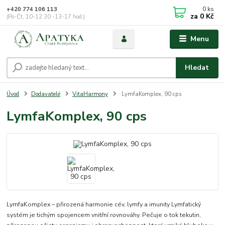
0
ks
+420 774 106 113
za
0 Kč
(Po-Čt, 10-12:30 -13-17 hod.)
Menu
Hledat
Úvod
Dodavatelé
VitaHarmony
LymfaKomplex, 90 cps
LymfaKomplex, 90 cps
LymfaKomplex – přirozená harmonie cév, lymfy a imunity Lymfatický
systém je tichým spojencem vnitřní rovnováhy. Pečuje o tok tekutin,