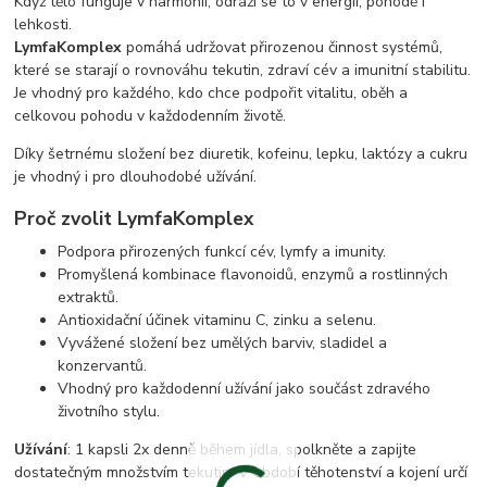
Když tělo funguje v harmonii, odráží se to v energii, pohodě i
lehkosti.
LymfaKomplex
pomáhá udržovat přirozenou činnost systémů,
které se starají o rovnováhu tekutin, zdraví cév a imunitní stabilitu.
Je vhodný pro každého, kdo chce podpořit vitalitu, oběh a
celkovou pohodu v každodenním životě.
Díky šetrnému složení bez diuretik, kofeinu, lepku, laktózy a cukru
je vhodný i pro dlouhodobé užívání.
Proč zvolit LymfaKomplex
Podpora přirozených funkcí cév, lymfy a imunity.
Promyšlená kombinace flavonoidů, enzymů a rostlinných
extraktů.
Antioxidační účinek vitaminu C, zinku a selenu.
Vyvážené složení bez umělých barviv, sladidel a
konzervantů.
Vhodný pro každodenní užívání jako součást zdravého
životního stylu.
Užívání
: 1 kapsli 2x denně během jídla, spolkněte a zapijte
dostatečným množstvím tekutin. V období těhotenství a kojení určí