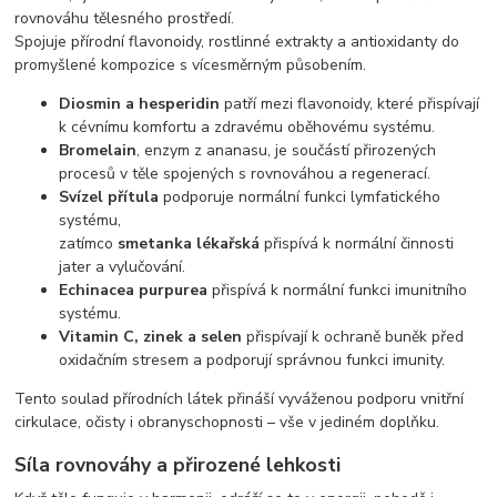
rovnováhu tělesného prostředí.
Spojuje přírodní flavonoidy, rostlinné extrakty a antioxidanty do
promyšlené kompozice s vícesměrným působením.
Diosmin a hesperidin
patří mezi flavonoidy, které přispívají
k cévnímu komfortu a zdravému oběhovému systému.
Bromelain
, enzym z ananasu, je součástí přirozených
procesů v těle spojených s rovnováhou a regenerací.
Svízel přítula
podporuje normální funkci lymfatického
systému,
zatímco
smetanka lékařská
přispívá k normální činnosti
jater a vylučování.
Echinacea purpurea
přispívá k normální funkci imunitního
systému.
Vitamin C, zinek a selen
přispívají k ochraně buněk před
oxidačním stresem a podporují správnou funkci imunity.
Tento soulad přírodních látek přináší vyváženou podporu vnitřní
cirkulace, očisty i obranyschopnosti – vše v jediném doplňku.
Síla rovnováhy a přirozené lehkosti