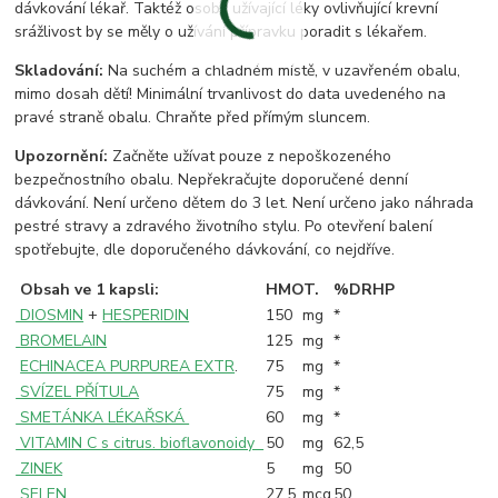
dávkování lékař. Taktéž osoby užívající léky ovlivňující krevní
srážlivost by se měly o užívání přípravku poradit s lékařem.
Skladování:
Na suchém a chladném místě, v uzavřeném obalu,
mimo dosah dětí! Minimální trvanlivost do data uvedeného na
pravé straně obalu. Chraňte před přímým sluncem.
Upozornění:
Začněte užívat pouze z nepoškozeného
bezpečnostního obalu. Nepřekračujte doporučené denní
dávkování. Není určeno dětem do 3 let. Není určeno jako náhrada
pestré stravy a zdravého životního stylu. Po otevření balení
spotřebujte, dle doporučeného dávkování, co nejdříve.
Obsah ve 1 kapsli:
HM
OT.
%DRHP
DIOSMIN
+
HESPERIDIN
150
mg
*
BROMELAIN
125
mg
*
ECHINACEA PURPUREA EXTR
.
75
mg
*
SVÍZEL PŘÍTULA
75
mg
*
SMETÁNKA LÉKAŘSKÁ
60
mg
*
VITAMIN C s citrus. bioflavonoidy
50
mg
62,5
ZINEK
5
mg
50
SELEN
27,5
mcg
50