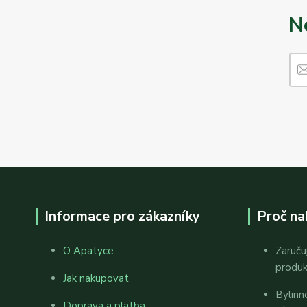
N
Informace pro zákazníky
Proč na
O Apatyce
Zaruču
produ
Jak nakupovat
Bylinn
Doprava a platba