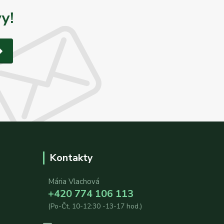
y!
Kontakty
Mária Vlachová
+420 774 106 113
(Po-Čt, 10-12:30 -13-17 hod.)