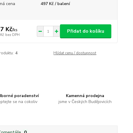
ná cena
497 Kč / balení
7 Kč
/
ks
Přidat do košíku
 Kč
bez DPH
roduktu:
4
Hlídat cenu / dostupnost
borné poradenství
Kamenná prodejna
ptejte se na cokoliv
jsme v Českých Budějovicích
Komentáře
0