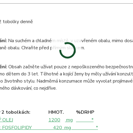
 tobolky denně
ní:
Na suchém a chladném místě, v uzavřeném obalu, mimo dosah
aně obalu. Chraňte před přímým sluncem.
ní:
Obsah začněte užívat pouze z nepoškozeného bezpečnostníh
no dětem do 3 let. Těhotné a kojící ženy by měly užívání konzul
o životního stylu. Nadměrná konzumace může vyvolat projímavé ú
ého dávkování, co nejdříve.
 2 tobolkách:
HM
OT.
%DRHP
 OLEJ
1200
mg
*
HO: FOSFOLIPIDY 420 mg *