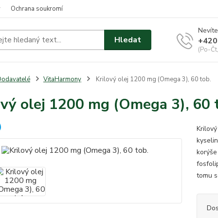
y
Ochrana soukromí
Nevíte
Hledat
+420
(Po-Čt
odavatelé
VitaHarmony
Krilový olej 1200 mg (Omega 3), 60 tob.
ový olej 1200 mg (Omega 3), 60 
Krilov
kyseli
korýše
fosfoli
tomu s
Dos