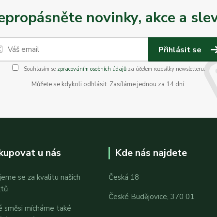
epropásněte novinky, akce a slev
Přihlásit se
Souhlasím se
zpracováním osobních údajů
za účelem rozesílky newsletteru.
Můžete se kdykoli odhlásit. Zasíláme jednou za 14 dní.
kupovat u nás
Kde nás najdete
jeme se za kvalitu našich
Česká 18
ktů
České Budějovice, 370 01
é směsi mícháme také