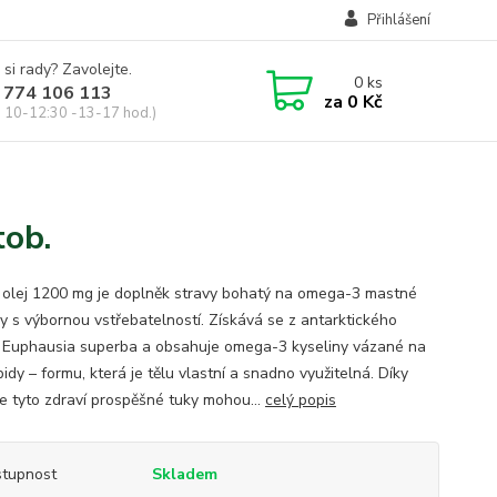
Přihlášení
 si rady? Zavolejte.
0
ks
 774 106 113
za
0 Kč
, 10-12:30 -13-17 hod.)
tob.
ý olej 1200 mg je doplněk stravy bohatý na omega-3 mastné
ny s výbornou vstřebatelností. Získává se z antarktického
 Euphausia superba a obsahuje omega-3 kyseliny vázané na
pidy – formu, která je tělu vlastní a snadno využitelná. Díky
e tyto zdraví prospěšné tuky mohou...
celý popis
tupnost
Skladem