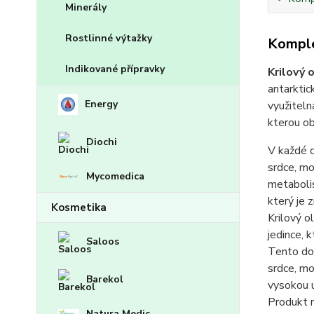
Minerály
Rostlinné výtažky
Komple
Indikované přípravky
Krilový 
antarktic
Energy
využiteln
kterou ob
Diochi
V každé d
srdce, mo
Mycomedica
metabolis
který je 
Kosmetika
Krilový ol
jedince, k
Saloos
Tento dop
srdce, mo
Barekol
vysokou ú
Produkt n
Natura Medic