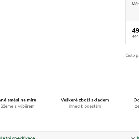
Měr
49
444
Číslo p
nné směsi na míru
Veškeré zboží skladem
Od
ůžeme s výběrem
ihned k odeslání
ze
etní specifikace