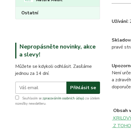
Ostatní
Užívání:
2
Skladová
Nepropásněte novinky, akce
pravé str
a slevy!
Upozorně
Můžete se kdykoli odhlásit. Zasíláme
Není urče
jednou za 14 dní.
a zdravéh
doporučen
Přihlásit se
Souhlasím se
zpracováním osobních údajů
za účelem
rozesílky newsletteru.
Obsah v
KRILOVÝ
Z TO