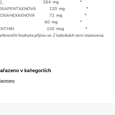
 3
264 mg *
 EIKOSAPENTAENOVÁ 120 mg *
 DEKOSAHEXAENOVÁ 72 mg *
60 mg *
AXANTHIN 120 mcg *
referenční hodnota přijmu ve 2 tobolkách není stanovena.
zařazeno v kategoriích
Harmony