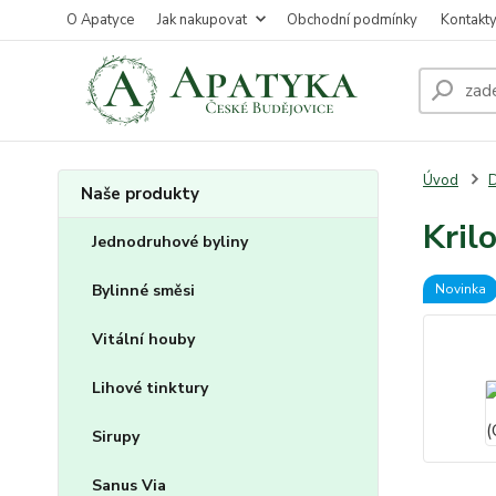
O Apatyce
Jak nakupovat
Obchodní podmínky
Kontakt
Úvod
D
Naše produkty
Kril
Jednodruhové byliny
Bylinné směsi
Novinka
Vitální houby
Lihové tinktury
Sirupy
Sanus Via