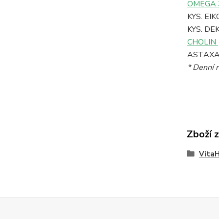
OMEGA
KYS.
KYS.
CHOLIN
AST
* Denní 
Zboží 
Vita