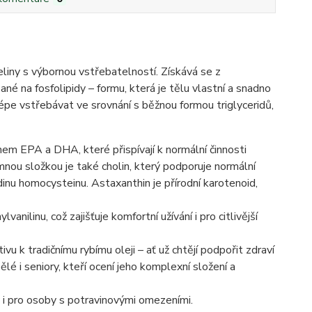
iny s výbornou vstřebatelností. Získává se z
é na fosfolipidy – formu, která je tělu vlastní a snadno
épe vstřebávat ve srovnání s běžnou formou triglyceridů,
em EPA a DHA, které přispívají k normální činnosti
ou složkou je také cholin, který podporuje normální
inu homocysteinu. Astaxanthin je přírodní karotenoid,
anilinu, což zajišťuje komfortní užívání i pro citlivější
vu k tradičnímu rybímu oleji – ať už chtějí podpořit zdraví
é i seniory, kteří ocení jeho komplexní složení a
ý i pro osoby s potravinovými omezeními.