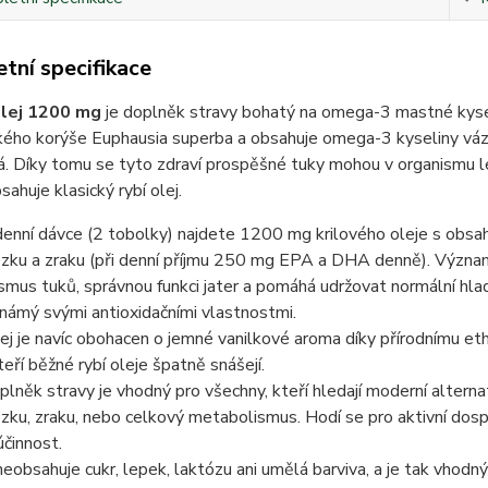
tní specifikace
olej 1200 mg
je doplněk stravy bohatý na omega-3 mastné kysel
kého korýše Euphausia superba a obsahuje omega-3 kyseliny vázan
á. Díky tomu se tyto zdraví prospěšné tuky mohou v organismu l
sahuje klasický rybí olej.
enní dávce (2 tobolky) najdete 1200 mg krilového oleje s obsah
zku a zraku (při denní příjmu 250 mg EPA a DHA denně). Významn
mus tuků, správnou funkci jater a pomáhá udržovat normální hlad
známý svými antioxidačními vlastnostmi.
ej je navíc obohacen o jemné vanilkové aroma díky přírodnímu ethylv
teří běžné rybí oleje špatně snášejí.
lněk stravy je vhodný pro všechny, kteří hledají moderní alternati
zku, zraku, nebo celkový metabolismus. Hodí se pro aktivní dospěl
činnost.
eobsahuje cukr, lepek, laktózu ani umělá barviva, a je tak vhodn