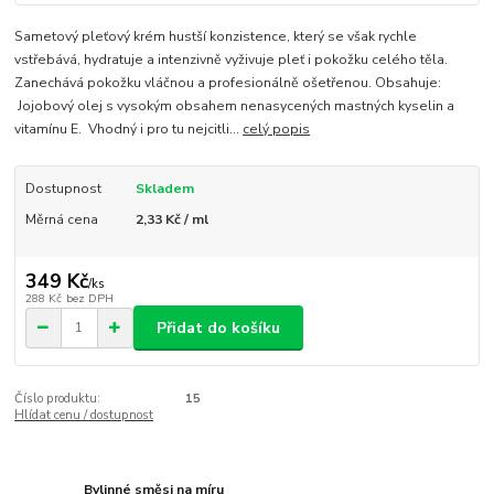
Sametový pleťový krém hustší konzistence, který se však rychle
vstřebává, hydratuje a intenzivně vyživuje pleť i pokožku celého těla.
Zanechává pokožku vláčnou a profesionálně ošetřenou. Obsahuje:
Jojobový olej s vysokým obsahem nenasycených mastných kyselin a
vitamínu E. Vhodný i pro tu nejcitli...
celý popis
Dostupnost
Skladem
Měrná cena
2,33 Kč / ml
349 Kč
/
ks
288 Kč
bez DPH
Přidat do košíku
Číslo produktu:
15
Hlídat cenu / dostupnost
Bylinné směsi na míru