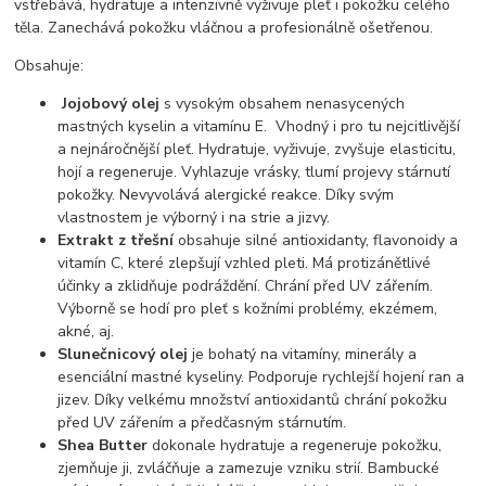
vstřebává, hydratuje a intenzivně vyživuje pleť i pokožku celého
těla. Zanechává pokožku vláčnou a profesionálně ošetřenou.
Obsahuje:
Jojobový olej
s vysokým obsahem nenasycených
mastných kyselin a vitamínu E. Vhodný i pro tu nejcitlivější
a nejnáročnější pleť. Hydratuje, vyživuje, zvyšuje elasticitu,
hojí a regeneruje. Vyhlazuje vrásky, tlumí projevy stárnutí
pokožky. Nevyvolává alergické reakce. Díky svým
vlastnostem je výborný i na strie a jizvy.
Extrakt z třešní
obsahuje silné antioxidanty, flavonoidy a
vitamín C, které zlepšují vzhled pleti. Má protizánětlivé
účinky a zklidňuje podráždění. Chrání před UV zářením.
Výborně se hodí pro pleť s kožními problémy, ekzémem,
akné, aj.
Slunečnicový olej
je bohatý na vitamíny, minerály a
esenciální mastné kyseliny. Podporuje rychlejší hojení ran a
jizev. Díky velkému množství antioxidantů chrání pokožku
před UV zářením a předčasným stárnutím.
Shea Butter
dokonale hydratuje a regeneruje pokožku,
zjemňuje ji, zvláčňuje a zamezuje vzniku strií. Bambucké