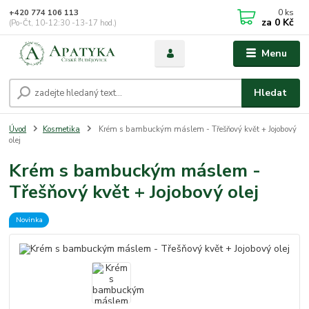
0
ks
+420 774 106 113
za
0 Kč
(Po-Čt, 10-12:30 -13-17 hod.)
Menu
Hledat
Úvod
Kosmetika
Krém s bambuckým máslem - Třešňový květ + Jojobový
olej
Krém s bambuckým máslem -
Třešňový květ + Jojobový olej
Novinka