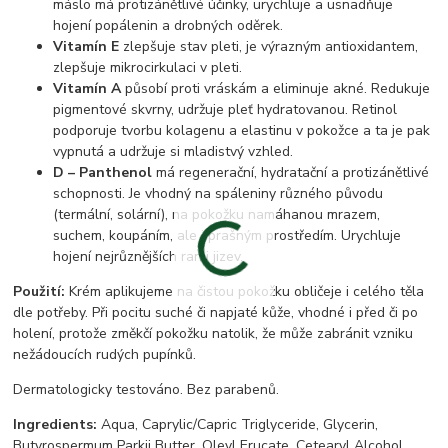
máslo má protizánětlivé účinky, urychluje a usnadňuje
hojení popálenin a drobných oděrek.
Vitamín E
zlepšuje stav pleti, je výrazným antioxidantem,
zlepšuje mikrocirkulaci v pleti.
Vitamín A
působí proti vráskám a eliminuje akné. Redukuje
pigmentové skvrny, udržuje pleť hydratovanou. Retinol
podporuje tvorbu kolagenu a elastinu v pokožce a ta je pak
vypnutá a udržuje si mladistvý vzhled.
D – Panthenol
má regenerační, hydratační a protizánětlivé
schopnosti. Je vhodný na spáleniny různého původu
(termální, solární), na pokožku namáhanou mrazem,
suchem, koupáním, ale i prašným prostředím. Urychluje
hojení nejrůznějších ran i jizev.
Použití:
Krém aplikujeme na čistou pokožku obličeje i celého těla
dle potřeby. Při pocitu suché či napjaté kůže, vhodné i před či po
holení, protože změkčí pokožku natolik, že může zabránit vzniku
nežádoucích rudých pupínků.
Dermatologicky testováno. Bez parabenů.
Ingredients:
Aqua, Caprylic/Capric Triglyceride, Glycerin,
Butyrospermum Parkii Butter, Oleyl Erucate, Cetearyl Alcohol,