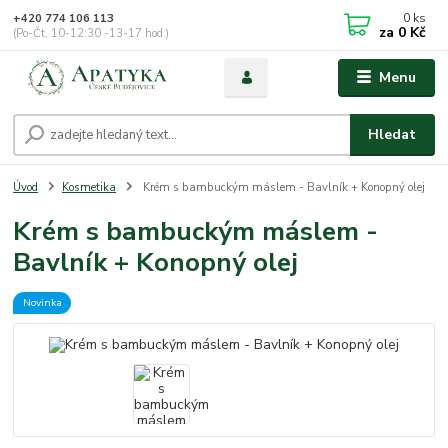
0
ks
+420 774 106 113
za
0 Kč
(Po-Čt, 10-12:30 -13-17 hod.)
Menu
Hledat
Úvod
Kosmetika
Krém s bambuckým máslem - Bavlník + Konopný olej
Krém s bambuckým máslem -
Bavlník + Konopný olej
Novinka