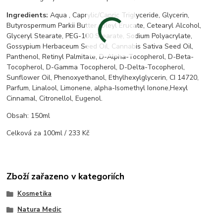
Ingredients:
Aqua , Caprylic/Capric Triglyceride, Glycerin,
Butyrospermum Parkii Butter, Oleyl Erucate, Cetearyl Alcohol,
Glyceryl Stearate, PEG-100 Stearate, Sodium Polyacrylate,
Gossypium Herbaceum Seed Oil, Cannabis Sativa Seed Oil,
Panthenol, Retinyl Palmitate, D-Alpha-Tocopherol, D-Beta-
Tocopherol, D-Gamma Tocopherol, D-Delta-Tocopherol,
Sunflower Oil, Phenoxyethanol, Ethylhexylglycerin, CI 14720,
Parfum, Linalool, Limonene, alpha-Isomethyl Ionone,Hexyl
Cinnamal, Citronellol, Eugenol.
Obsah: 150ml
Celková za 100ml / 233 Kč
Zboží zařazeno v kategoriích
Kosmetika
Natura Medic