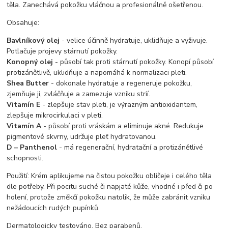
těla. Zanechává pokožku vláčnou a profesionálně ošetřenou.
Obsahuje:
Bavlníkový olej
- velice účinně hydratuje, uklidňuje a vyživuje.
Potlačuje projevy stárnutí pokožky.
Konopný olej
- působí tak proti stárnutí pokožky. Konopí působí
protizánětlivě, uklidňuje a napomáhá k normalizaci pleti.
Shea Butter
- dokonale hydratuje a regeneruje pokožku,
zjemňuje ji, zvláčňuje a zamezuje vzniku strií.
Vitamín E
- zlepšuje stav pleti, je výrazným antioxidantem,
zlepšuje mikrocirkulaci v pleti.
Vitamín A
- působí proti vráskám a eliminuje akné. Redukuje
pigmentové skvrny, udržuje pleť hydratovanou.
D – Panthenol
- má regenerační, hydratační a protizánětlivé
schopnosti.
Použití: Krém aplikujeme na čistou pokožku obličeje i celého těla
dle potřeby. Při pocitu suché či napjaté kůže, vhodné i před či po
holení, protože změkčí pokožku natolik, že může zabránit vzniku
nežádoucích rudých pupínků.
Dermatologicky testováno. Bez parabenů.