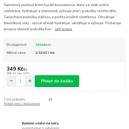
Sametový pleťový krém hustší konzistence, který se však rychle
vstřebává, hydratuje a intenzivně vyživuje pleť i pokožku celého těla.
Zanechává pokožku vláčnou a profesionálně ošetřenou. Obsahuje:
Bavlníkový olej - velice účinně hydratuje, uklidňuje a vyživuje. Potlačuje
projevy stárnutí pokožky.Kon...
celý popis
Dostupnost
Skladem
Měrná cena
2,33 Kč / ml
349 Kč
/
ks
288 Kč
bez DPH
Přidat do košíku
Číslo produktu:
15
Hlídat cenu / dostupnost
Bylinné směsi na míru
pomůžeme s výběrem