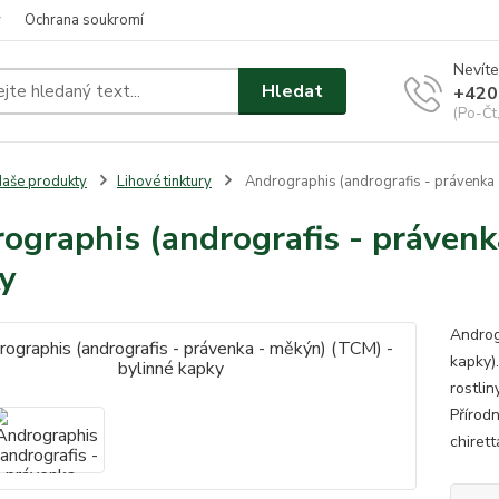
y
Ochrana soukromí
Nevíte
Hledat
+420
(Po-Čt
aše produkty
Lihové tinktury
Andrographis (andrografis - právenka 
ographis (andrografis - právenk
y
Androg
kapky).
rostli
Přírodn
chiret