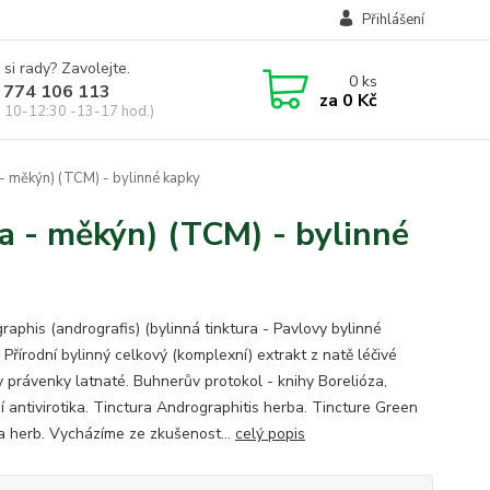
Přihlášení
 si rady? Zavolejte.
0
ks
 774 106 113
za
0 Kč
, 10-12:30 -13-17 hod.)
- měkýn) (TCM) - bylinné kapky
a - měkýn) (TCM) - bylinné
raphis (andrografis) (bylinná tinktura - Pavlovy bylinné
 Přírodní bylinný celkový (komplexní) extrakt z natě léčivé
ny právenky latnaté. Buhnerův protokol - knihy Borelióza,
í antivirotika. Tinctura Andrographitis herba. Tincture Green
ta herb. Vycházíme ze zkušenost...
celý popis