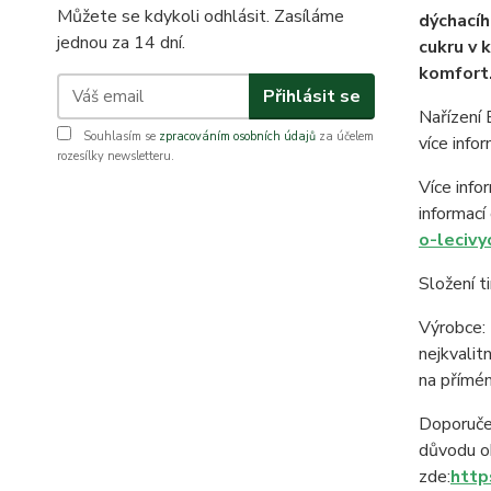
Můžete se kdykoli odhlásit. Zasíláme
dýchacíh
jednou za 14 dní.
cukru v 
komfort.
Přihlásit se
Nařízení
Souhlasím se
zpracováním osobních údajů
za účelem
více infor
rozesílky newsletteru.
Více info
informací
o-lecivy
Složení t
Výrobce: 
nejkvalit
na přímém
Doporuče
důvodu ob
zde:
http