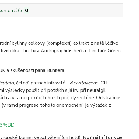
Komentáře
0
írodní bylinný celkový (komplexní) extrakt z natě léčivé
tivirotika. Tinctura Andrographitis herba. Tincture Green
UK a zkušeností pana Buhnera.
culata,
čeleď paznehtníkovité -
Acanthaceae
, CH:
sledky použit při potížích s játry, při neuralgii,
kách a v rámci pokročilého stupně dyzentérie. Odstraňuje
(v rámci progrese tohoto onemocnění) je výtažek z
%C3%BD
Evropské komisi ke schválení (on hold):
Normální funkce