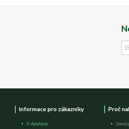
N
Informace pro zákazníky
Proč na
O Apatyce
Zaruču