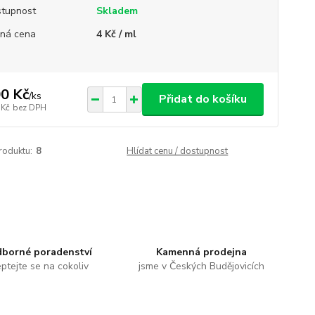
tupnost
Skladem
ná cena
4 Kč / ml
0 Kč
/
ks
Přidat do košíku
 Kč
bez DPH
roduktu:
8
Hlídat cenu / dostupnost
borné poradenství
Kamenná prodejna
ptejte se na cokoliv
jsme v Českých Budějovicích