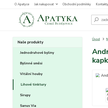
O Apatyce
Jak nakupovat
Obchodní podmínky
Kontakt
Úvod
N
Naše produkty
Andr
Jednodruhové byliny
kapk
Bylinné směsi
Vitální houby
Lihové tinktury
Sirupy
Sanus Via