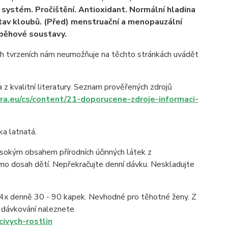
 systém. Pročištění. Antioxidant. Normální hladina
í stav kloubů. (Před) menstruační a menopauzální
oběhové soustavy.
h tvrzeních nám neumožňuje na těchto stránkách uvádět
a z kvalitní literatury. Seznam prověřených zdrojů
ra.eu/cs/content/21-doporucene-zdroje-informaci-
ka latnatá.
vysokým obsahem přírodních účinných látek z
mimo dosah dětí. Nepřekračujte denní dávku. Neskladujte
4x denně 30 - 90 kapek. Nevhodné pro těhotné ženy. Z
o dávkování naleznete
ivych-rostlin