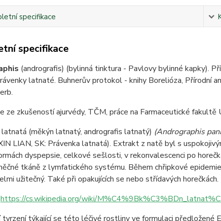
etní specifikace
tní specifikace
aphis
(andrografis) (bylinná tinktura - Pavlovy bylinné kapky). Př
právenky latnaté. Buhnerův protokol - knihy Borelióza, Přírodní an
erb.
 ze zkušeností ajurvédy, TČM, práce na Farmaceutické fakultě 
latnatá (měkýn latnatý, andrografis latnatý)
(Andrographis pani
 LIAN, SK: Právenka latnatá). Extrakt z natě byl s uspokojivými vý
formách dyspepsie, celkové sešlosti, v rekonvalescenci po horeč
něčné tkáně z lymfatického systému. Během chřipkové epidemie 
velmi užitečný. Také při opakujících se nebo střídavých horečkách.
:
https://cs.wikipedia.org/wiki/M%C4%9Bk%C3%BDn_latnat
 tvrzení týkající se této léčivé rostliny ve formulaci předložené 