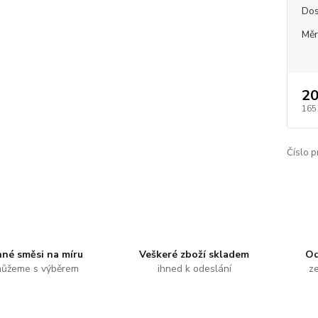
Dos
Měr
20
165
Číslo p
nné směsi na míru
Veškeré zboží skladem
Od
ůžeme s výběrem
ihned k odeslání
ze