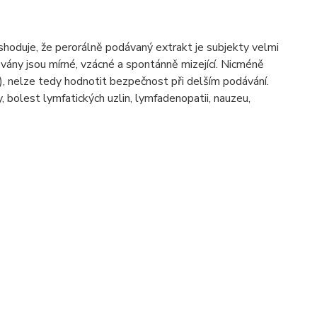
e shoduje, že perorálně podávaný extrakt je subjekty velmi
vány jsou mírné, vzácné a spontánně mizející. Nicméně
ě), nelze tedy hodnotit bezpečnost při delším podávání.
, bolest lymfatických uzlin, lymfadenopatii, nauzeu,