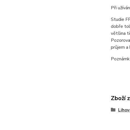
Při užívá
Studie FF
dobře tol
většina t
Pozorovan
průjem a 
Poznámka 
Zboží 
Lihov