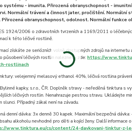
o systému - imunita. Přirozená obranyschopnost - imunitní
krvi. Normální trávení a činnost jater, pročištění. Normáln
 Přirozená obranyschopnost, odolnost. Normální funkce 
 ES 1924/2006 o zdravotních tvrzeních a 1169/2011 o léčebnýc
mací k této léčivé rostlině.
rmací získáte ze seriózních volně dostupných zdrojů na internetu 
 o působení léčivých rostlin naleznete zde:
https://www.tinktu
ch-rostlinach
inktury: velejemný melasový ethanol 40%, léčivá rostlina práven
Bylinné kapky, s.r.o., ČR. Doplněk stravy - neředěná tinktura s 
nějších léčivých rostlin. Nenahrazuje pestrou stravu. Ukládejte 
 slunci. Případný zákal není na závadu.
ná denní dávka: 3x denně 30 kapek. Maximální bezpečná dávka: 
sahu alkoholu nevhodné pro děti a kojící ženy. Další informace 
s://www.tinktura.eu/cs/content/24-davkovani-tinktur-z-lec