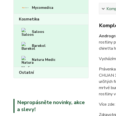
Mycomedica
Kompl
Kosmetika
Komple
Saloos
Androgr
rostliny 
Barekol
chiretta h
Vycházíme
Natura Medic
Právenka 
Ostatní
CHUAN XIN
určitých 
mrtvé bu
rostliny 
Nepropásněte novinky, akce
Více zde
a slevy!
Zdravotní