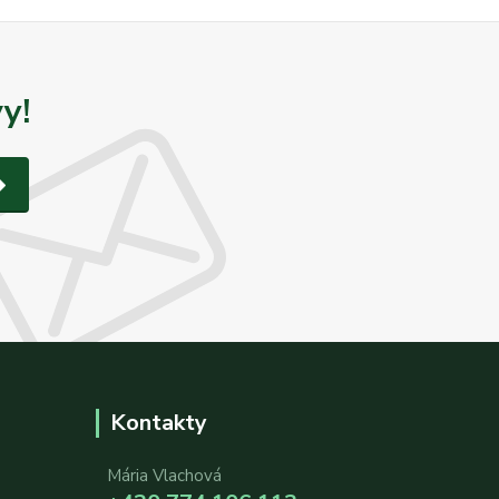
y!
Kontakty
Mária Vlachová