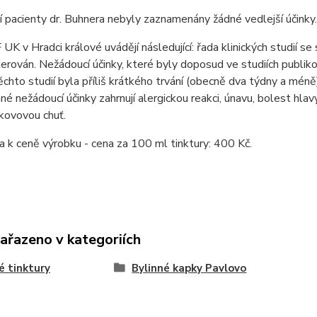
ní pacienty dr. Buhnera nebyly zaznamenány žádné vedlejší účinky.
 UK v Hradci králové uvádějí následující: řada klinických studií s
erován. Nežádoucí účinky, které byly doposud ve studiích publiko
ěchto studií byla příliš krátkého trvání (obecně dva týdny a mén
é nežádoucí účinky zahrnují alergickou reakci, únavu, bolest hlavy
kovovou chuť.
k ceně výrobku - cena za 100 ml tinktury: 400 Kč.
zařazeno v kategoriích
é tinktury
Bylinné kapky Pavlovo