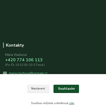
Kontakty
Mária Vlachová
+420 774 106 113
(Po-Čt, 10-12:30 -13-17 hod.)
maria.vlachova@seznam.cz
Souhlasím
Nastavení
Souhlas můžete odmítnout
zde
.