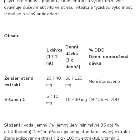
psychické činnosti, podporuje koncentraci a výkon. Pozitivně
ovlivňuje duševní aktivitu ve stresu, vitalitu a fyzickou výkonnost.
Jedná se o silný antioxidant.
Obsah:
Denní
1 dávka
% DDD
dávka
(1 ? 2
Denní doporučená
(3 x
ml)
dávka
denně)
Ženšen stand.
20 ? 40
60 ? 120
Není stanoveno
extrakt
mg
mg
5 ? 10
Vitamín C
15 ? 30 mg
19 ? 38 % DDD
mg
Složení
:
voda, jemný líh/ jemný lieh (minimálně 35 obj. %
alk./ethanolu), ženšen (Panax ginseng standardizovaný extrakt/
štandardizovaný extrakt ? 2 g / 100 ml extraktu), vitamín C