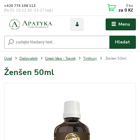
0
ks
+420 774 106 113
za
0 Kč
(Po-Čt, 10-12:30 -13-17 hod.)
Menu
Hledat
Úvod
Dodavatelé
Green Idea - Topvet
Tinktury
Ženšen 50ml
Ženšen 50ml