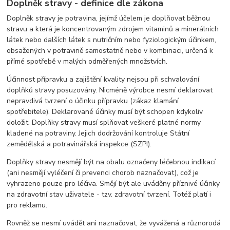
Doplněk stravy - definice dle zákona
Doplněk stravy je potravina, jejímž účelem je doplňovat běžnou
stravu a která je koncentrovaným zdrojem vitaminů a minerálních
látek nebo dalších látek s nutričním nebo fyziologickým účinkem,
obsažených v potravině samostatně nebo v kombinaci, určená k
přímé spotřebě v malých odměřených množstvích.
Účinnost přípravku a zajištění kvality nejsou při schvalování
doplňků stravy posuzovány. Nicméně výrobce nesmí deklarovat
nepravdivá tvrzení o účinku přípravku (zákaz klamání
spotřebitele). Deklarované účinky musí být schopen kdykoliv
doložit. Doplňky stravy musí splňovat veškeré platné normy
kladené na potraviny. Jejich dodržování kontroluje Státní
zemědělská a potravinářská inspekce (SZPI).
Doplňky stravy nesmějí být na obalu označeny léčebnou indikací
(ani nesmějí vyléčení či prevenci chorob naznačovat), což je
vyhrazeno pouze pro léčiva. Smějí být ale uváděny příznivé účinky
na zdravotní stav uživatele - tzv. zdravotní tvrzení. Totéž platí i
pro reklamu.
Rovněž se nesmí uvádět ani naznačovat, že vyvážená a různorodá