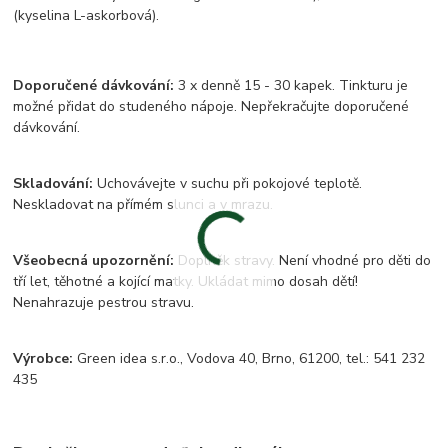
(kyselina L-askorbová).
Doporučené dávkování:
3 x denně 15 - 30 kapek. Tinkturu je
možné přidat do studeného nápoje. Nepřekračujte doporučené
dávkování.
Skladování:
Uchovávejte v suchu při pokojové teplotě.
Neskladovat na přímém slunci a v mrazu.
Všeobecná upozornění:
Doplněk stravy. Není vhodné pro děti do
tří let, těhotné a kojící matky. Ukládat mimo dosah dětí!
Nenahrazuje pestrou stravu.
Výrobce:
Green idea s.r.o., Vodova 40, Brno, 61200, tel.: 541 232
435