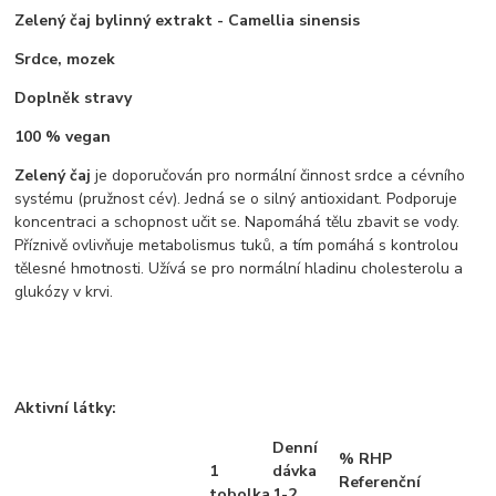
Zelený čaj bylinný extrakt - Camellia sinensis
Srdce, mozek
Doplněk stravy
100 % vegan
Zelený čaj
je doporučován pro normální činnost srdce a cévního
systému (pružnost cév). Jedná se o silný antioxidant. Podporuje
koncentraci a schopnost učit se. Napomáhá tělu zbavit se vody.
Příznivě ovlivňuje metabolismus tuků, a tím pomáhá s kontrolou
tělesné hmotnosti. Užívá se pro normální hladinu cholesterolu a
glukózy v krvi.
Aktivní látky:
Denní
% RHP
1
dávka
Referenční
tobolka
1-2