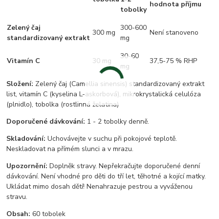
hodnota příjmu
tobolky
Zelený čaj
300-600
300 mg
Není stanoveno
standardizovaný extrakt
mg
30-60
Vitamín C
30 mg
37,5-75 % RHP
mg
Složení:
Zelený čaj (Camellia sinensis) standardizovaný extrakt
list, vitamín C (kyselina L-askorbová), mikrokrystalická celulóza
(plnidlo), tobolka (rostlinná želatina)
Doporučené dávkování:
1 - 2 tobolky denně.
Skladování:
Uchovávejte v suchu při pokojové teplotě.
Neskladovat na přímém slunci a v mrazu.
Upozornění:
Doplněk stravy. Nepřekračujte doporučené denní
dávkování. Není vhodné pro děti do tří let, těhotné a kojící matky.
Ukládat mimo dosah dětí! Nenahrazuje pestrou a vyváženou
stravu.
Obsah:
60 tobolek