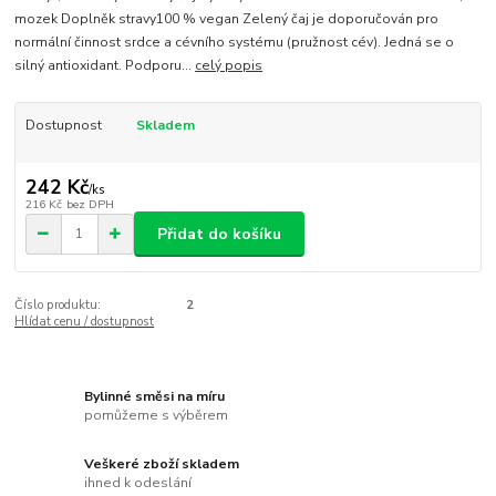
mozek Doplněk stravy ​100 % vegan Zelený čaj je doporučován pro
normální činnost srdce a cévního systému (pružnost cév). Jedná se o
silný antioxidant. Podporu...
celý popis
Dostupnost
Skladem
242 Kč
/
ks
216 Kč
bez DPH
Přidat do košíku
Číslo produktu:
2
Hlídat cenu / dostupnost
Bylinné směsi na míru
pomůžeme s výběrem
Veškeré zboží skladem
ihned k odeslání