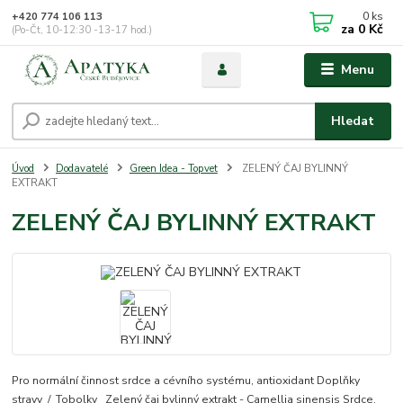
0
ks
+420 774 106 113
za
0 Kč
(Po-Čt, 10-12:30 -13-17 hod.)
Menu
Hledat
Úvod
Dodavatelé
Green Idea - Topvet
ZELENÝ ČAJ BYLINNÝ
EXTRAKT
ZELENÝ ČAJ BYLINNÝ EXTRAKT
Pro normální činnost srdce a cévního systému, antioxidant Doplňky
stravy / Tobolky Zelený čaj bylinný extrakt - Camellia sinensis Srdce,