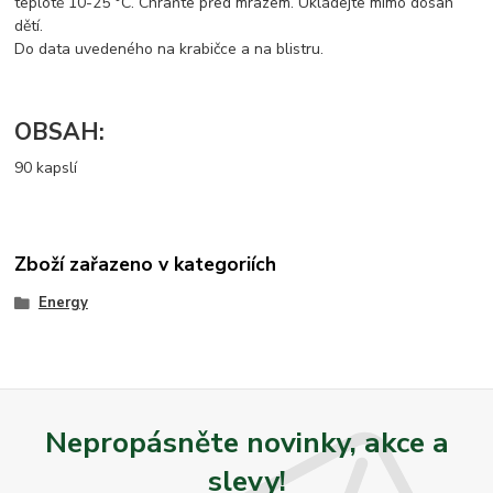
teplotě 10-25 °C. Chraňte před mrazem. Ukládejte mimo dosah
dětí.
Do data uvedeného na krabičce a na blistru.
OBSAH:
90 kapslí
Zboží zařazeno v kategoriích
Energy
Nepropásněte novinky, akce a
slevy!