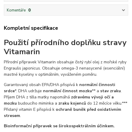
Komentáře
0
Kompletní specifikace
Použití přírodního doplňku stravy
Vitamarin
Přírodní přípravek Vitamarin obsahuje čistý rybí olej z mořské ryby
Engraulis japonicus. Obsahuje omega-3 nenasycené (esenciální)
mastné kyseliny v optimálním, vyváženém poměru.
Garantovaný obsah EPA/DHA přispívá k
normální činnosti
srdce
*. DHA udržuje
normální činnost mozku
** a
stav zraku
.
Příjem DHA z těla matky napomáhá
zdravému vývoji očí a
mozku
budoucího miminka a
zraku kojenců
do 12 měcíce věku.***
Přidaný vitamin E přispívá k
ochraně buněk před oxidativním
stresem
.
Bioinformační přípravek se širokospektrálním účinkem.