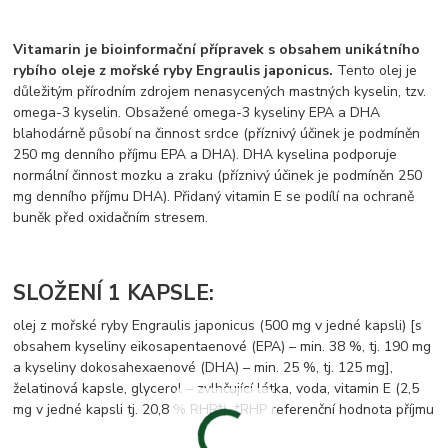
Vitamarin je bioinformační přípravek s obsahem unikátního
rybího oleje z mořské ryby Engraulis japonicus.
Tento olej je
důležitým přírodním zdrojem nenasycených mastných kyselin, tzv.
omega-3 kyselin. Obsažené omega-3 kyseliny EPA a DHA
blahodárně působí na činnost srdce (příznivý účinek je podmíněn
250 mg denního příjmu EPA a DHA). DHA kyselina podporuje
normální činnost mozku a zraku (příznivý účinek je podmíněn 250
mg denního příjmu DHA). Přidaný vitamin E se podílí na ochraně
buněk před oxidačním stresem.
SLOŽENÍ 1 KAPSLE:
olej z mořské ryby Engraulis japonicus (500 mg v jedné kapsli) [s
obsahem kyseliny eikosapentaenové (EPA) – min. 38 %, tj. 190 mg
a kyseliny dokosahexaenové (DHA) – min. 25 %, tj. 125 mg],
želatinová kapsle, glycerol – zvlhčující látka, voda, vitamin E (2,5
mg v jedné kapsli tj. 20,8 % RHP*). *RHP referenční hodnota příjmu