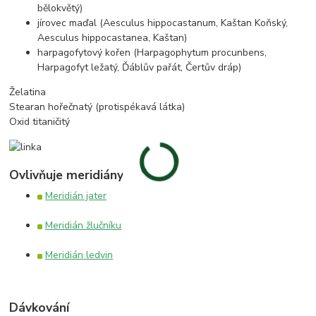
bělokvětý)
jírovec maďal (Aesculus hippocastanum, Kaštan Koňský,
Aesculus hippocastanea, Kaštan)
harpagofytový kořen (Harpagophytum procunbens,
Harpagofyt ležatý, Ďáblův pařát, Čertův dráp)
Želatina
Stearan hořečnatý (protispékavá látka)
Oxid titaničitý
Ovlivňuje meridiány
Meridián jater
Meridián žlučníku
Meridián ledvin
Dávkování