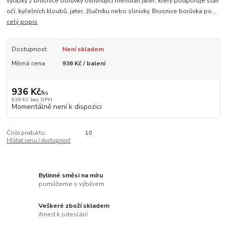
výtažky z brusnice borůvky ovlivňující meridián jater, který podporuje stav
očí, kyčelních kloubů, jater, žlučníku nebo slinivky. Brusnice borůvka po...
celý popis
Dostupnost
Není skladem
Měrná cena
936 Kč / balení
936 Kč
/
ks
836 Kč
bez DPH
Momentálně není k dispozici
Číslo produktu:
10
Hlídat cenu / dostupnost
Bylinné směsi na míru
pomůžeme s výběrem
Veškeré zboží skladem
ihned k odeslání