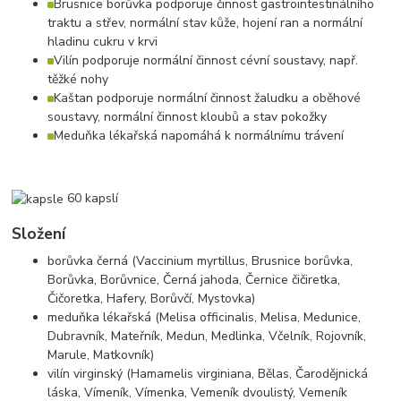
Brusnice borůvka podporuje činnost gastrointestinálního
traktu a střev, normální stav kůže, hojení ran a normální
hladinu cukru v krvi
Vilín podporuje normální činnost cévní soustavy, např.
těžké nohy
Kaštan podporuje normální činnost žaludku a oběhové
soustavy, normální činnost kloubů a stav pokožky
Meduňka lékařská napomáhá k normálnímu trávení
60 kapslí
Složení
borůvka černá (Vaccinium myrtillus, Brusnice borůvka,
Borůvka, Borůvnice, Černá jahoda, Černice čičiretka,
Čičoretka, Hafery, Borůvčí, Mystovka)
meduňka lékařská (Melisa officinalis, Melisa, Medunice,
Dubravník, Mateřník, Medun, Medlinka, Včelník, Rojovník,
Marule, Matkovník)
vilín virginský (Hamamelis virginiana, Bělas, Čarodějnická
láska, Vímeník, Vímenka, Vemeník dvoulistý, Vemeník