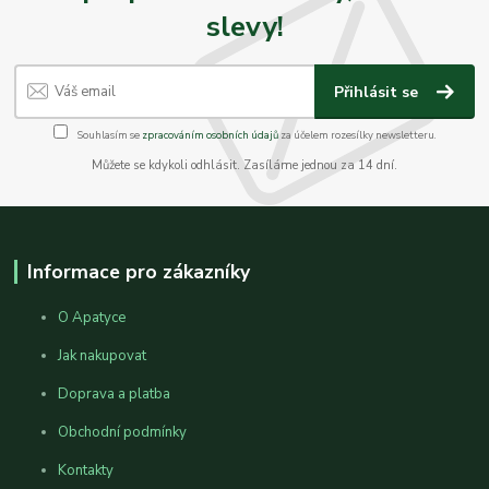
slevy!
Přihlásit se
Souhlasím se
zpracováním osobních údajů
za účelem rozesílky newsletteru.
Můžete se kdykoli odhlásit. Zasíláme jednou za 14 dní.
Informace pro zákazníky
O Apatyce
Jak nakupovat
Doprava a platba
Obchodní podmínky
Kontakty