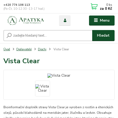
0
ks
+420 774 106 113
za
0 Kč
(Po-Čt, 10-12:30 -13-17 hod.)
Menu
Hledat
Úvod
Dodavatelé
Diochi
Vista Clear
Vista Clear
Bioinformační doplněk stravy Vista Clear je vyroben z rostlin a éterických
olejů, působí blahodárně na meridián jater, žlučníku a ledvin. Obsahuje