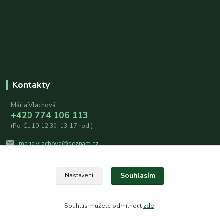
Kontakty
Mária Vlachová
+420 774 106 113
(Po-Čt, 10-12:30 -13-17 hod.)
maria.vlachova@seznam.cz
Souhlasím
Nastavení
Souhlas můžete odmítnout
zde
.
Vytvořeno na
Eshop-rychle.cz