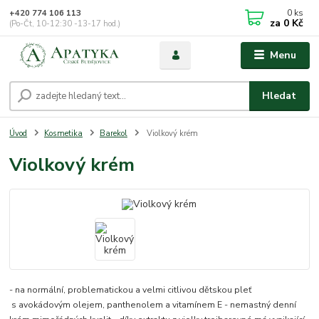
0
ks
+420 774 106 113
za
0 Kč
(Po-Čt, 10-12:30 -13-17 hod.)
Menu
Hledat
Úvod
Kosmetika
Barekol
Violkový krém
Violkový krém
- na normální, problematickou a velmi citlivou dětskou pleť
s avokádovým olejem, panthenolem a vitamínem E - nemastný denní