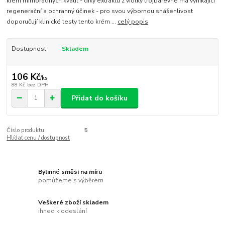
krém mimořádných kvalit - díky extraktu z violky trojbarevné má vynikající
regenerační a ochranný účinek - pro svou výbornou snášenlivost
doporučují klinické testy tento krém ...
celý popis
Dostupnost
Skladem
106 Kč
/
ks
88 Kč
bez DPH
Přidat do košíku
Číslo produktu:
5
Hlídat cenu / dostupnost
Bylinné směsi na míru
pomůžeme s výběrem
Veškeré zboží skladem
ihned k odeslání