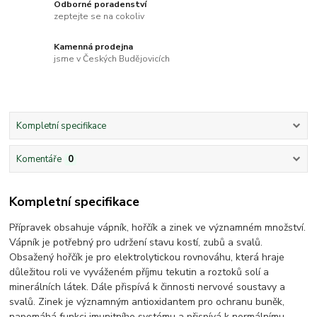
Odborné poradenství
zeptejte se na cokoliv
Kamenná prodejna
jsme v Českých Budějovicích
Kompletní specifikace
Komentáře
0
Kompletní specifikace
Přípravek obsahuje vápník, hořčík a zinek ve významném množství.
Vápník je potřebný pro udržení stavu kostí, zubů a svalů.
Obsažený hořčík je pro elektrolytickou rovnováhu, která hraje
důležitou roli ve vyváženém příjmu tekutin a roztoků solí a
minerálních látek. Dále přispívá k činnosti nervové soustavy a
svalů. Zinek je významným antioxidantem pro ochranu buněk,
napomáhá funkci imunitního systému a přispívá k normálnímu