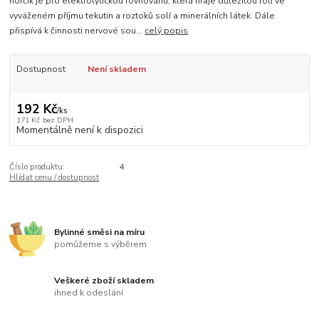
hořčík je pro elektrolytickou rovnováhu, která hraje důležitou roli ve
vyváženém příjmu tekutin a roztoků solí a minerálních látek. Dále
přispívá k činnosti nervové sou...
celý popis
Dostupnost
Není skladem
192 Kč
/
ks
171 Kč
bez DPH
Momentálně není k dispozici
Číslo produktu:
4
Hlídat cenu / dostupnost
Bylinné směsi na míru
pomůžeme s výběrem
Veškeré zboží skladem
ihned k odeslání