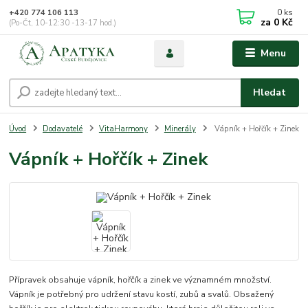
0
ks
+420 774 106 113
za
0 Kč
(Po-Čt, 10-12:30 -13-17 hod.)
Menu
Hledat
Úvod
Dodavatelé
VitaHarmony
Minerály
Vápník + Hořčík + Zinek
Vápník + Hořčík + Zinek
Přípravek obsahuje vápník, hořčík a zinek ve významném množství.
Vápník je potřebný pro udržení stavu kostí, zubů a svalů. Obsažený