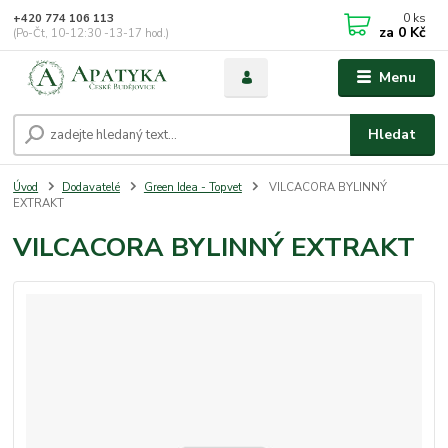
0
ks
+420 774 106 113
za
0 Kč
(Po-Čt, 10-12:30 -13-17 hod.)
Menu
Hledat
Úvod
Dodavatelé
Green Idea - Topvet
VILCACORA BYLINNÝ
EXTRAKT
VILCACORA BYLINNÝ EXTRAKT