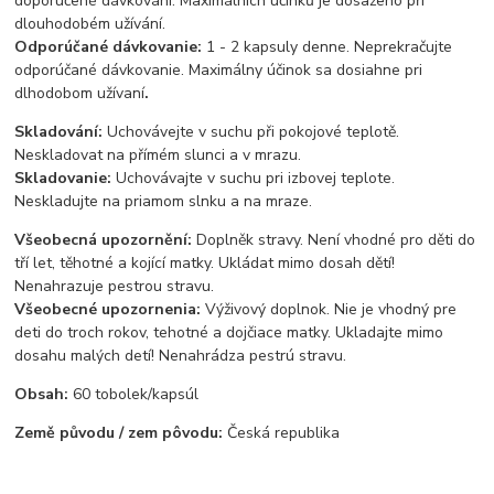
doporučené dávkování. Maximálních účinků je dosaženo při
dlouhodobém užívání.
Odporúčané dávkovanie:
1 - 2 kapsuly denne. Neprekračujte
odporúčané dávkovanie. Maximálny účinok sa dosiahne pri
dlhodobom užívaní
.
Skladování:
Uchovávejte v suchu při pokojové teplotě.
Neskladovat na přímém slunci a v mrazu.
Skladovanie:
Uchovávajte v suchu pri izbovej teplote.
Neskladujte na priamom slnku a na mraze.
Všeobecná upozornění:
Doplněk stravy. Není vhodné pro děti do
tří let, těhotné a kojící matky. Ukládat mimo dosah dětí!
Nenahrazuje pestrou stravu.
Všeobecné upozornenia:
Výživový doplnok. Nie je vhodný pre
deti do troch rokov, tehotné a dojčiace matky. Ukladajte mimo
dosahu malých detí! Nenahrádza pestrú stravu.
Obsah:
60 tobolek/kapsúl
Země původu / zem pôvodu:
Česká republika