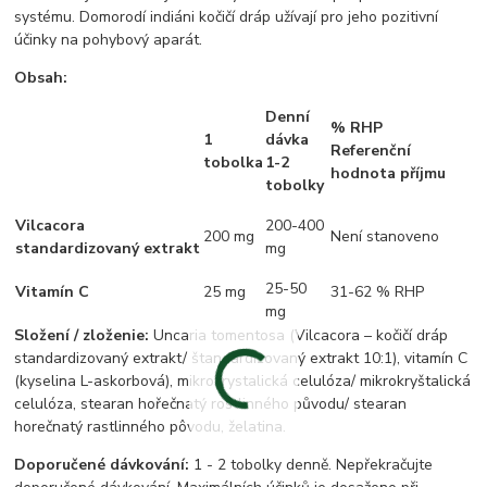
systému. Domorodí indiáni kočičí dráp užívají pro jeho pozitivní
účinky na pohybový aparát.
Obsah:
Denní
% RHP
1
dávka
Referenční
tobolka
1-2
hodnota příjmu
tobolky
Vilcacora
200-400
200 mg
Není stanoveno
standardizovaný extrakt
mg
25-50
Vitamín C
25 mg
31-62 % RHP
mg
Složení / zloženie:
Uncaria tomentosa (Vilcacora – kočičí dráp
standardizovaný extrakt/ štandardizovaný extrakt 10:1), vitamín C
(kyselina L-askorbová), mikrokrystalická celulóza/ mikrokryštalická
celulóza, stearan hořečnatý rostlinného původu/ stearan
horečnatý rastlinného pôvodu, želatina.
Doporučené dávkování:
1 - 2 tobolky denně. Nepřekračujte