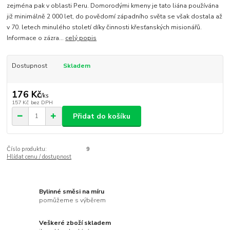
zejména pak v oblasti Peru. Domorodými kmeny je tato liána používána
již minimálně 2 000 let, do povědomí západního světa se však dostala až
v 70. letech minulého století díky činnosti křesťanských misionářů.
Informace o zázra...
celý popis
Dostupnost
Skladem
176 Kč
/
ks
157 Kč
bez DPH
Přidat do košíku
Číslo produktu:
9
Hlídat cenu / dostupnost
Bylinné směsi na míru
pomůžeme s výběrem
Veškeré zboží skladem