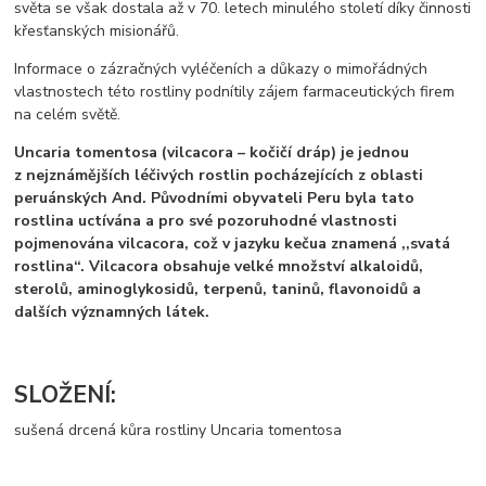
světa se však dostala až v 70. letech minulého století díky činnosti
křesťanských misionářů.
Informace o zázračných vyléčeních a důkazy o mimořádných
vlastnostech této rostliny podnítily zájem farmaceutických firem
na celém světě.
Uncaria tomentosa (vilcacora – kočičí dráp) je jednou
z nejznámějších léčivých rostlin pocházejících z oblasti
peruánských And. Původními obyvateli Peru byla tato
rostlina uctívána a pro své pozoruhodné vlastnosti
pojmenována vilcacora, což v jazyku kečua znamená ,,svatá
rostlina“. Vilcacora obsahuje velké množství alkaloidů,
sterolů, aminoglykosidů, terpenů, taninů, flavonoidů a
dalších významných látek.
SLOŽENÍ:
sušená drcená kůra rostliny Uncaria tomentosa