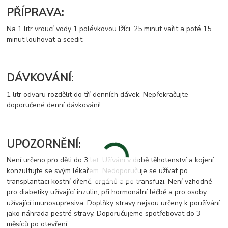
PŘÍPRAVA:
Na 1 litr vroucí vody 1 polévkovou lžíci, 25 minut vařit a poté 15
minut louhovat a scedit.
DÁVKOVÁNÍ:
1 litr odvaru rozdělit do tří denních dávek. Nepřekračujte
doporučené denní dávkování!
UPOZORNĚNÍ:
Není určeno pro děti do 3 let. Užívání v době těhotenství a kojení
konzultujte se svým lékařem. Nedoporučuje se užívat po
transplantaci kostní dřeně, orgánů a po transfuzi. Není vzhodné
pro diabetiky užívající inzulin, při hormonální léčbě a pro osoby
užívající imunosupresiva. Doplňky stravy nejsou určeny k používání
jako náhrada pestré stravy. Doporučujeme spotřebovat do 3
měsíců po otevření.