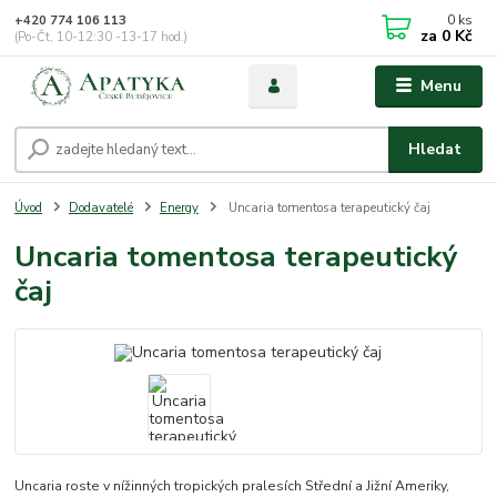
0
ks
+420 774 106 113
za
0 Kč
(Po-Čt, 10-12:30 -13-17 hod.)
Menu
Hledat
Úvod
Dodavatelé
Energy
Uncaria tomentosa terapeutický čaj
Uncaria tomentosa terapeutický
čaj
Uncaria roste v nížinných tropických pralesích Střední a Jižní Ameriky,