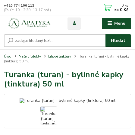
0
ks
+420 774 106 113
za
0 Kč
(Po-Čt, 10-12:30 -13-17 hod.)
Menu
Hledat
Úvod
Naše produkty
Lihové tinktury
Turanka (turan) - bylinné kapky
(tinktura) 50 ml
Turanka (turan) - bylinné kapky
(tinktura) 50 ml