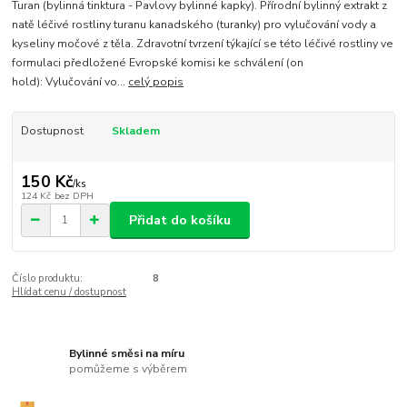
Turan (bylinná tinktura - Pavlovy bylinné kapky). Přírodní bylinný extrakt z
natě léčivé rostliny turanu kanadského (turanky) pro vylučování vody a
kyseliny močové z těla. Zdravotní tvrzení týkající se této léčivé rostliny ve
formulaci předložené Evropské komisi ke schválení (on
hold): Vylučování vo...
celý popis
Dostupnost
Skladem
150 Kč
/
ks
124 Kč
bez DPH
Přidat do košíku
Číslo produktu:
8
Hlídat cenu / dostupnost
Bylinné směsi na míru
pomůžeme s výběrem