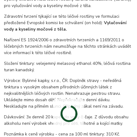
pro vylučování vody a kyseliny močové z těla.
Zdravotní tvrzení týkající se této léčivé rostliny ve formulaci
předložené Evropské komisi ke schválení (on hold):
Vylučování
vody a kyseliny močové z těla.
Nařízení ES 1924/2006 o zdravotních tvrzeních a 1169/2011 o
léčebných tvrzeních nám neumožňuje na těchto stránkách uvádět
více informací k této léčivé rostlině.
Složení tinktury: velejemný melasový ethanol 40%, léčivá rostlina
turan kanadský.
Výrobce: Bylinné kapky, s.r.o., ČR. Doplněk stravy - neředěná
tinktura s vysokým obsahem přírodních účinných látek z
nejkvalitnějších léčivých rostlin. Nenahrazuje pestrou stravu.
Ukládejte mimo dosah dětí. Nepřekračujte denní dávku.
Neskladujte na přímém slunci. Případný zákal není na závadu.
Dávkování: 3x denně 20 kapek do vody či čaje. Z důvodu obsahu
alkoholu není výrobek vhodný pro děti, těhotné a kojící matky.
Poznámka k ceně výrobku - cena za 100 ml tinktury: 310 Kč.