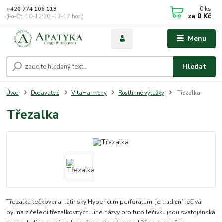
0
ks
+420 774 106 113
za
0 Kč
(Po-Čt, 10-12:30 -13-17 hod.)
Menu
Hledat
Úvod
Dodavatelé
VitaHarmony
Rostlinné výtažky
Třezalka
Třezalka
Třezalka tečkovaná, latinsky Hypericum perforatum, je tradiční léčivá
bylina z čeledi třezalkovitých. Jiné názvy pro tuto léčivku jsou svatojánská