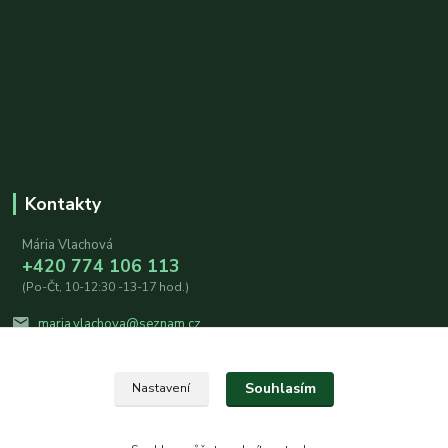
Kontakty
Mária Vlachová
+420 774 106 113
(Po-Čt, 10-12:30 -13-17 hod.)
maria.vlachova@seznam.cz
Souhlasím
Nastavení