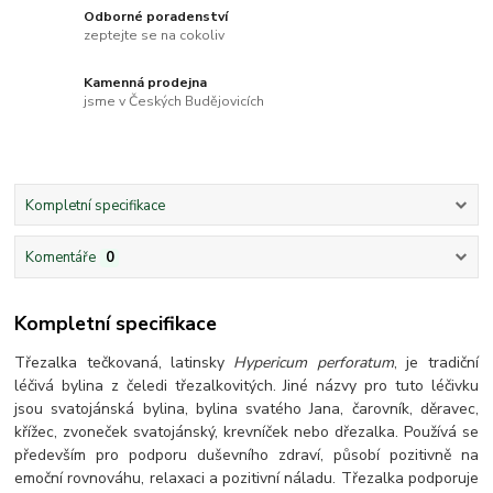
Odborné poradenství
zeptejte se na cokoliv
Kamenná prodejna
jsme v Českých Budějovicích
Kompletní specifikace
Komentáře
0
Kompletní specifikace
Třezalka tečkovaná, latinsky
Hypericum perforatum
, je tradiční
léčivá bylina z čeledi třezalkovitých. Jiné názvy pro tuto léčivku
jsou svatojánská bylina, bylina svatého Jana, čarovník, děravec,
křížec, zvoneček svatojánský, krevníček nebo dřezalka. Používá se
především pro podporu duševního zdraví, působí pozitivně na
emoční rovnováhu, relaxaci a pozitivní náladu. Třezalka podporuje