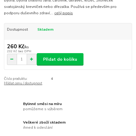
bylina, bylina svatého Jana, čarovník, děravec, křížec, zvoneček
svatojánský, krevníček nebo dřezalka. Používá se především pro
podporu duševního zdraví,...
celý popis
Dostupnost
Skladem
260 Kč
/
ks
232 Kč
bez DPH
Přidat do košíku
Číslo produktu:
4
Hlídat cenu / dostupnost
Bylinné směsi na míru
pomůžeme s výběrem
Veškeré zboží skladem
ihned k odeslání