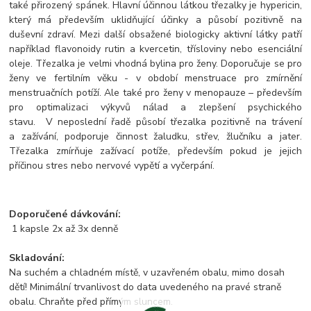
také přirozený spánek. Hlavní účinnou látkou třezalky je hypericin,
který má především uklidňující účinky a působí pozitivně na
duševní zdraví. Mezi další obsažené biologicky aktivní látky patří
například flavonoidy rutin a kvercetin, třísloviny nebo esenciální
oleje. Třezalka je velmi vhodná bylina pro ženy. Doporučuje se pro
ženy ve fertilním věku - v období menstruace pro zmírnění
menstruačních potíží. Ale také pro ženy v menopauze – především
pro optimalizaci výkyvů nálad a zlepšení psychického
stavu. V neposlední řadě působí třezalka pozitivně na trávení
a zažívání, podporuje činnost žaludku, střev, žlučníku a jater.
Třezalka zmírňuje zažívací potíže, především pokud je jejich
příčinou stres nebo nervové vypětí a vyčerpání.
Doporučené dávkování:
1 kapsle 2x až 3x denně
Skladování:
Na suchém a chladném místě, v uzavřeném obalu, mimo dosah
dětí! Minimální trvanlivost do data uvedeného na pravé straně
obalu. Chraňte před přímým sluncem.