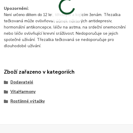
Upozornění:
ženám. Třezalka
Není určeno dětem do 12 let, těhotným a kojícím
tečkovaná může ovlivňovat účinek některých antidepresiv,
hormonální antikoncepce, léčiv na astma, na srdeční onemocnění
nebo léčiv ovlivňující krevní srážlivost. Nedoporučuje se jejich
společné užívání. Třezalka tečkovaná se nedoporučuje pro
dlouhodobé užívání.
Zboží zařazeno v kategoriích
Dodavatelé
VitaHarmony
Rostlinné výtažky