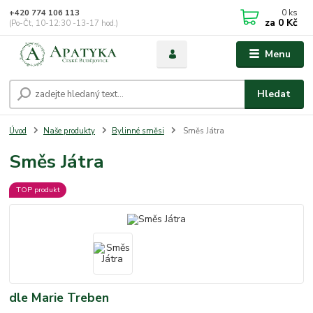
0
ks
+420 774 106 113
za
0 Kč
(Po-Čt, 10-12:30 -13-17 hod.)
Menu
Hledat
Úvod
Naše produkty
Bylinné směsi
Směs Játra
Směs Játra
TOP produkt
dle Marie Treben