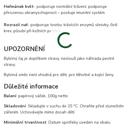
Heřmánek květ
- podporuje normální trávení, podporuje
přirozenou obranyschopnost – posiluje imunitní systém
Rozrazil nať
- podporuje tvorbu trávících enzymů slinivky, čistí
krev, působí při kožních potížích
UPOZORNĚNÍ
Bylinný čaj je doplňkem stravy, neslouží jako náhrada pestré
stravy.
Bylinná směs není vhodná pro děti, pro těhotné a kojící ženy.
Důležité informace
Balení
: papírový sáček, 100g netto
Skladování
: Skladujte v suchu do 25 °C. Chraňte před slunečním
zářením. Uchovávejte mimo dosah dětí.
Minimální trvanlivost
: Datum spotřeby uveden na obalu.