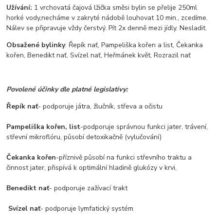
Užívání:
1 vrchovatá čajová lžička směsi bylin se přelije 250ml
horké vody,necháme v zakryté nádobě louhovat 10 min., zcedíme.
Nálev se připravuje vždy čerstvý. Pít 2x denně mezi jídly. Nesladit.
Obsažené bylinky
: Řepík nať, Pampeliška kořen a list, Čekanka
kořen, Benedikt nať, Svízel nať, Heřmánek květ, Rozrazil nať
Povolené účinky dle platné legislativy:
Řepík nať
- podporuje játra, žlučník, střeva a očistu
Pampeliška kořen, list
-podporuje správnou funkci jater, trávení,
střevní mikroflóru, působí detoxikačně (vylučování)
Čekanka kořen
-příznivě působí na funkci střevního traktu a
činnost jater, přispívá k optimální hladině glukózy v krvi,
Benedikt nať
- podporuje zažívací trakt
Svízel nať
- podporuje lymfatický systém