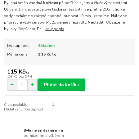
Bylinná směs vhodná k užívání při potížích s játry a žlučovými cestami.
Užívání: 1 vrchovatá čajová lžička směsi bylin se přelije 250ml horké
vody,necháme v zakryté nádobě louhovat 10 min., zcedíme. Nálev se
připravuje vždy čerstvý. Pít 2x denně mezi jídly. Nesladit. Obsažené
bylinky: Řepík nať, Pa...
celý popis
Dostupnost
Skladem
Měrná cena
1,15 Kč / g
115 Kč
/
ks
103 Kč
bez DPH
Přidat do košíku
Číslo produktu:
1
Hlídat cenu / dostupnost
Bylinné směsi na míru
pomůžeme s výběrem