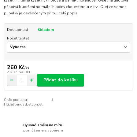
kyselin, hlavně kyseliny linolové a gama-linolenové. Kyselina linolová
přispívá k udržení normální hladiny cholesterolu v krvi. Olej ze semen
pupalky je osvědčeným příro...
celý popis
Dostupnost
Skladem
Počet tablet
260 Kč
/
ks
232 Kč
bez DPH
Přidat do košíku
Číslo produktu:
4
Hlídat cenu / dostupnost
Bylinné směsi na míru
pomůžeme s výběrem