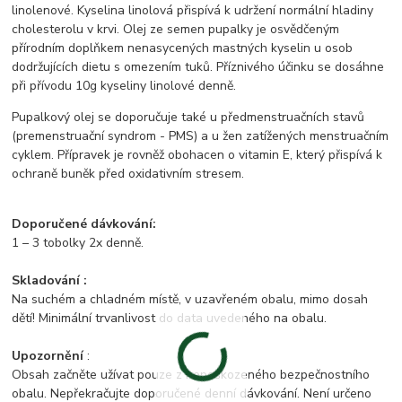
linolenové. Kyselina linolová přispívá k udržení normální hladiny
cholesterolu v krvi. Olej ze semen pupalky je osvědčeným
přírodním doplňkem nenasycených mastných kyselin u osob
dodržujících dietu s omezením tuků. Příznivého účinku se dosáhne
při přívodu 10g kyseliny linolové denně.
Pupalkový olej se doporučuje také u předmenstruačních stavů
(premenstruační syndrom - PMS) a u žen zatížených menstruačním
cyklem. Přípravek je rovněž obohacen o vitamin E, který přispívá k
ochraně buněk před oxidativním stresem.
Doporučené dávkování:
1 – 3 tobolky 2x denně.
Skladování :
Na suchém a chladném místě, v uzavřeném obalu, mimo dosah
dětí! Minimální trvanlivost do data uvedeného na obalu.
Upozornění
:
Obsah začněte užívat pouze z nepoškozeného bezpečnostního
obalu. Nepřekračujte doporučené denní dávkování. Není určeno