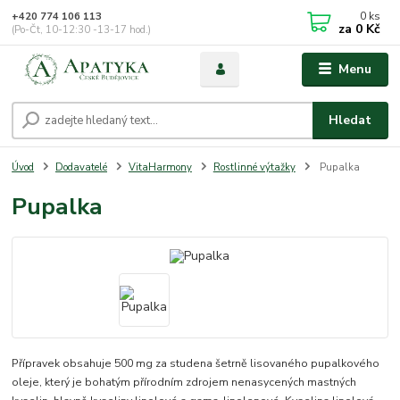
0
ks
+420 774 106 113
za
0 Kč
(Po-Čt, 10-12:30 -13-17 hod.)
Menu
Hledat
Úvod
Dodavatelé
VitaHarmony
Rostlinné výtažky
Pupalka
Pupalka
Přípravek obsahuje 500 mg za studena šetrně lisovaného pupalkového
oleje, který je bohatým přírodním zdrojem nenasycených mastných