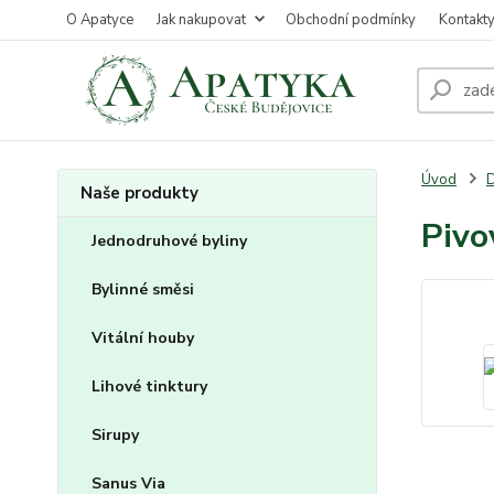
O Apatyce
Jak nakupovat
Obchodní podmínky
Kontakt
Úvod
D
Naše produkty
Pivo
Jednodruhové byliny
Bylinné směsi
Vitální houby
Lihové tinktury
Sirupy
Sanus Via