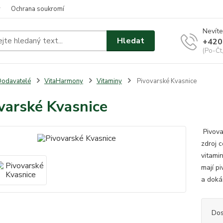
y
Ochrana soukromí
Nevíte
Hledat
+420
(Po-Čt
odavatelé
VitaHarmony
Vitaminy
Pivovarské Kvasnice
varské Kvasnice
Pivova
zdroj c
vitami
mají p
a doká
Dos