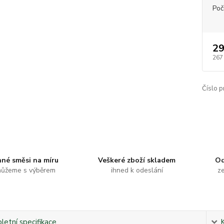
Poč
29
267
Číslo p
nné směsi na míru
Veškeré zboží skladem
Od
ůžeme s výběrem
ihned k odeslání
ze
etní specifikace