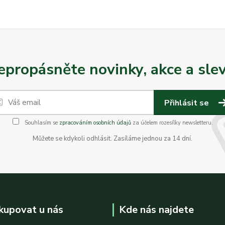
epropásněte novinky, akce a slev
Přihlásit se
Souhlasím se
zpracováním osobních údajů
za účelem rozesílky newsletteru.
Můžete se kdykoli odhlásit. Zasíláme jednou za 14 dní.
kupovat u nás
Kde nás najdete