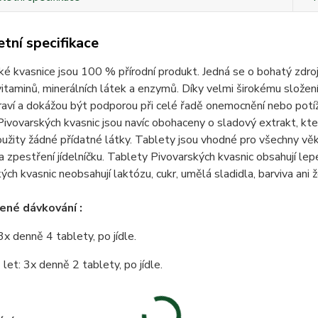
tní specifikace
é kvasnice jsou 100 % přírodní produkt. Jedná se o bohatý zdroj 
 vitaminů, minerálních látek a enzymů. Díky velmi širokému složen
raví a dokážou být podporou při celé řadě onemocnění nebo potíž
ivovarských kvasnic jsou navíc obohaceny o sladový extrakt, kter
užity žádné přídatné látky. Tablety jsou vhodné pro všechny věko
a zpestření jídelníčku. Tablety Pivovarských kvasnic obsahují lep
ých kvasnic neobsahují laktózu, cukr, umělá sladidla, barviva ani ž
ené dávkování :
3x denně 4 tablety, po jídle.
 let: 3x denně 2 tablety, po jídle.