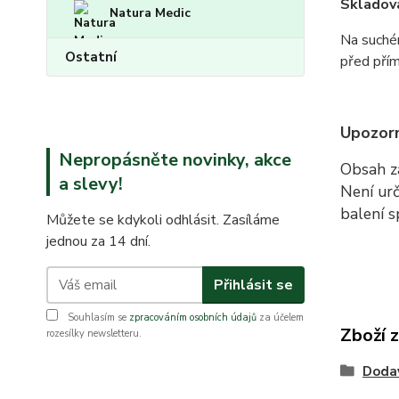
Skladová
Natura Medic
Na suchém
Ostatní
před pří
Upozorn
Nepropásněte novinky, akce
Obsah z
a slevy!
Není urč
balení s
Můžete se kdykoli odhlásit. Zasíláme
jednou za 14 dní.
Přihlásit se
Souhlasím se
zpracováním osobních údajů
za účelem
Zboží 
rozesílky newsletteru.
Doda