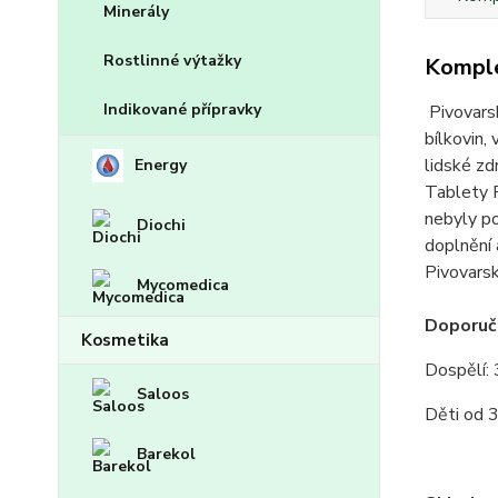
Minerály
Rostlinné výtažky
Komple
Indikované přípravky
Pivovarsk
bílkovin,
lidské zd
Energy
Tablety P
nebyly po
Diochi
doplnění 
Pivovarsk
Mycomedica
Doporuč
Kosmetika
Dospělí: 
Saloos
Děti od 3
Barekol