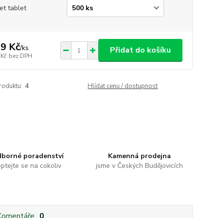
et tablet
9 Kč
/
ks
Přidat do košíku
 Kč
bez DPH
roduktu:
4
Hlídat cenu / dostupnost
borné poradenství
Kamenná prodejna
ptejte se na cokoliv
jsme v Českých Budějovicích
Komentáře
0