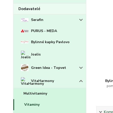
Dodavatelé
Serafin
PURUS - MEDA
Bylinné kapky Pavlovo
Joalis
Green Idea - Topvet
Byli
VitaHarmony
pom
Multivitaminy
Vitaminy
Kompl