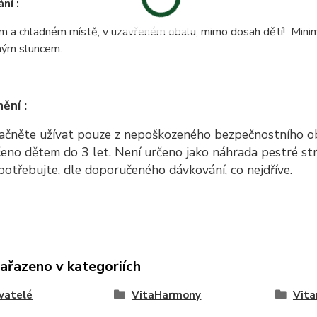
ní :
 a chladném místě, v uzavřeném obalu, mimo dosah dětí! Minimá
mým sluncem.
ění :
ačněte užívat pouze z nepoškozeného bezpečnostního ob
eno dětem do 3 let. Není určeno jako náhrada pestré str
potřebujte, dle doporučeného dávkování, co nejdříve.
zařazeno v kategoriích
vatelé
VitaHarmony
Vita