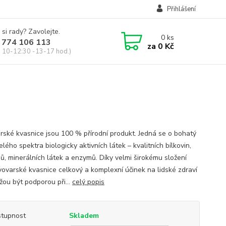
Přihlášení
 si rady? Zavolejte.
0
ks
 774 106 113
za
0 Kč
, 10-12:30 -13-17 hod.)
rské kvasnice jsou 100 % přírodní produkt. Jedná se o bohatý
elého spektra biologicky aktivních látek – kvalitních bílkovin,
nů, minerálních látek a enzymů. Díky velmi širokému složení
ivovarské kvasnice celkový a komplexní účinek na lidské zdraví
žou být podporou při...
celý popis
tupnost
Skladem