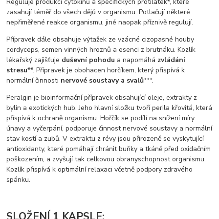
Reguluje produkci cytokinů a specifických protilátek*, které
zasahují téměř do všech dějů v organismu. Potlačují některé
nepřiměřené reakce organismu, jiné naopak příznivě regulují.
Přípravek dále obsahuje výtažek ze vzácné cizopasné houby
cordyceps, semen vinných hroznů a esenci z brutnáku. Kozlík
lékařský zajišťuje
duševní pohodu
a napomáhá
zvládání
stresu
**. Přípravek je obohacen horčíkem, který přispívá k
normální činnosti
nervové soustavy a svalů
***.
Peralgin je bioinformační přípravek obsahující oleje, extrakty z
bylin a exotických hub. Jeho hlavní složku tvoří perila křovitá, která
příspívá k ochraně organismu. Hořčík se podílí na snížení míry
únavy a vyčerpání, podporuje činnost nervové soustavy a normální
stav kostí a zubů. V extraktu z révy jsou přirozeně se vyskytující
antioxidanty, které pomáhají chránit buňky a tkáně před oxidačním
poškozením, a zvyšují tak celkovou obranyschopnost organismu.
Kozlík přispívá k optimální relaxaci včetně podpory zdravého
spánku.
SLOŽENÍ 1 KAPSLE: