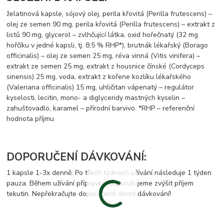
želatinová kapsle, sójový olej, perila křovitá (Perilla frutescens) –
olej ze semen 90 mg, perila křovitá (Perilla frutescens) – extrakt z
listů 90 mg, glycerol – zvlhčující látka, oxid hořečnatý (32 mg
hořčíku v jedné kapsli, tj. 8,5 % RHP*), brutnák lékařský (Borago
officinalis) – olej ze semen 25 mg, réva vinná (Vitis vinifera) –
extrakt ze semen 25 mg, extrakt z housnice čínské (Cordyceps
sinensis) 25 mg, voda, extrakt z kořene kozlíku lékařského
(Valeriana officinalis) 15 mg, uhličitan vápenatý – regulátor
kyselosti, lecitin, mono- a diglyceridy mastných kyselin –
zahušťovadlo, karamel – přírodní barvivo. *RHP – referenční
hodnota příjmu
DOPORUČENÍ DÁVKOVÁNÍ:
1 kapsle 1-3x denně. Po třech týdnech užívání následuje 1 týden
pauza. Během užívání přípravku doporučujeme zvýšit příjem
tekutin. Nepřekračujte doporučené denní dávkování!