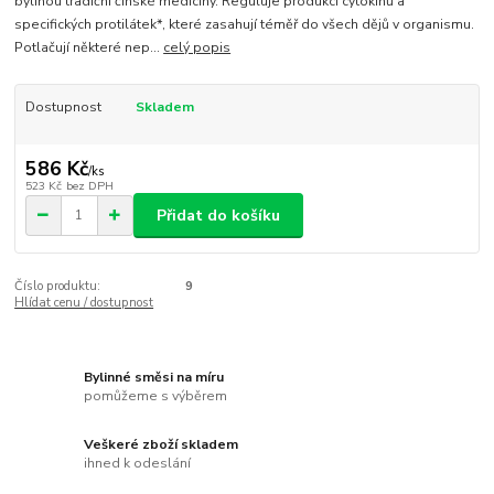
bylinou tradiční čínské medicíny. Reguluje produkci cytokinů a
specifických protilátek*, které zasahují téměř do všech dějů v organismu.
Potlačují některé nep...
celý popis
Dostupnost
Skladem
586 Kč
/
ks
523 Kč
bez DPH
Přidat do košíku
Číslo produktu:
9
Hlídat cenu / dostupnost
Bylinné směsi na míru
pomůžeme s výběrem
Veškeré zboží skladem
ihned k odeslání