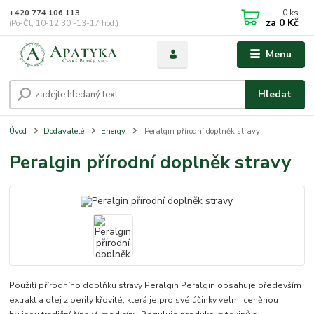
0
ks
+420 774 106 113
za
0 Kč
(Po-Čt, 10-12:30 -13-17 hod.)
Menu
Hledat
Úvod
Dodavatelé
Energy
Peralgin přírodní doplněk stravy
Peralgin přírodní doplněk stravy
Použití přírodního doplňku stravy Peralgin Peralgin obsahuje především
extrakt a olej z perily křovité, která je pro své účinky velmi ceněnou