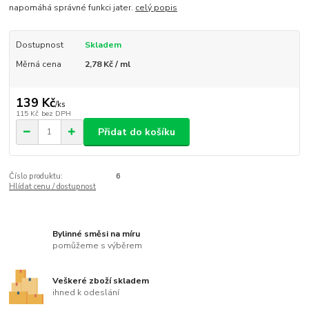
napomáhá správné funkci jater.
celý popis
Dostupnost
Skladem
Měrná cena
2,78 Kč / ml
139 Kč
/
ks
115 Kč
bez DPH
Přidat do košíku
Číslo produktu:
6
Hlídat cenu / dostupnost
Bylinné směsi na míru
pomůžeme s výběrem
Veškeré zboží skladem
ihned k odeslání