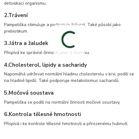
detoxikaci organismu.
2.
Trávení
Pampeliška stimuluje a podporuje trávení. Také působí jako
prebiotikum.
3.
Játra a žaludek
Přispívá ke správné činnosti jater a žlučníku.
4.
Cholesterol, lipidy a sacharidy
Napomáhá udržovat normální hladinu cholesterolu v krvi, podílí se
na hladině lipidů. Také podporuje metabolismus sacharidů.
5.
Močová soustava
Pampeliška se podílí na normální činnosti močové soustavy.
6.
Kontrola tělesné hmotnosti
Přispívá i ke kontrole tělesné hmotnosti a přirozenému hubnutí.