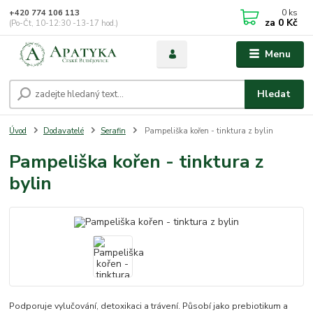
0
ks
+420 774 106 113
za
0 Kč
(Po-Čt, 10-12:30 -13-17 hod.)
Menu
Hledat
Úvod
Dodavatelé
Serafin
Pampeliška kořen - tinktura z bylin
Pampeliška kořen - tinktura z
bylin
Podporuje vylučování, detoxikaci a trávení. Působí jako prebiotikum a