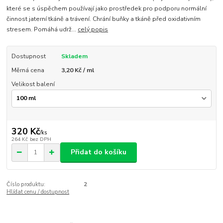
které se s úspěchem používají jako prostředek pro podporu normální
činnost jaterní tkáně a trávení. Chrání buňky a tkáně před oxidativním
stresem. Pomáhá udrž...
celý popis
Dostupnost
Skladem
Měrná cena
3,20 Kč / ml
Velikost balení
320 Kč
/
ks
264 Kč
bez DPH
Přidat do košíku
Číslo produktu:
2
Hlídat cenu / dostupnost