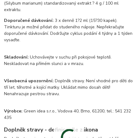
(Silybum marianum) standardizovaný extrakt ? 4 g / 100 ml
extraktu.
Doporučené dávkování:
3 x denně 1?2 ml (15?30 kapek).
Tinkturu je možné přidat do studeného nápoje. Nepřekračujte
doporučené dávkování. Dodržujte cyklus podání 4 týdny a 1 týden
vysaďte.
Skladování:
Uchovávejte v suchu při pokojové teplotě.
Neskladovat na přímém slunci a v mrazu.
Všeobecná upozornění:
Doplněk stravy. Není vhodné pro děti do
tří let, těhotné a kojící matky. Ukládat mimo dosah dětí!
Nenahrazuje pestrou stravu.
Výrobce:
Green idea s.r.o., Vodova 40, Brno, 61200, tel.: 541 232
435
Doplněk stravy - definice dle zákona