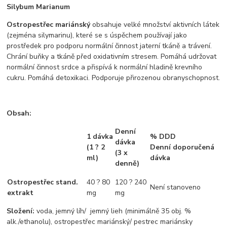
Silybum Marianum
Ostropestřec mariánský
obsahuje velké množství aktivních látek
(zejména silymarinu), které se s úspěchem používají jako
prostředek pro podporu normální činnost jaterní tkáně a trávení.
Chrání buňky a tkáně před oxidativním stresem. Pomáhá udržovat
normální činnost srdce a přispívá k normální hladině krevního
cukru. Pomáhá detoxikaci. Podporuje přirozenou obranyschopnost.
Obsah:
Denní
1 dávka
% DDD
dávka
(1 ? 2
Denní doporučená
(3 x
ml)
dávka
denně)
Ostropestřec stand.
40 ? 80
120 ? 240
Není stanoveno
extrak
t
mg
mg
Složení
:
voda, jemný líh/ jemný lieh (minimálně 35 obj. %
alk./ethanolu), ostropestřec mariánský/ pestrec mariánsky