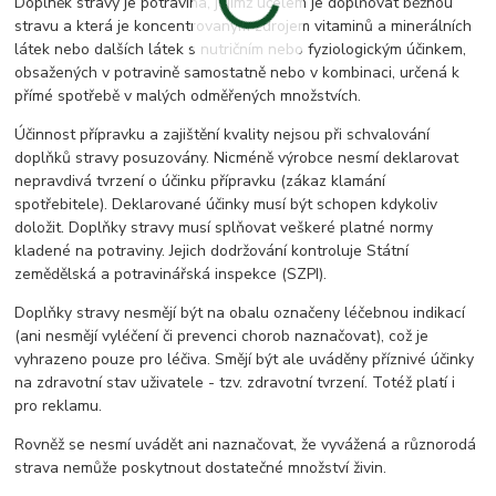
Doplněk stravy je potravina, jejímž účelem je doplňovat běžnou
stravu a která je koncentrovaným zdrojem vitaminů a minerálních
látek nebo dalších látek s nutričním nebo fyziologickým účinkem,
obsažených v potravině samostatně nebo v kombinaci, určená k
přímé spotřebě v malých odměřených množstvích.
Účinnost přípravku a zajištění kvality nejsou při schvalování
doplňků stravy posuzovány. Nicméně výrobce nesmí deklarovat
nepravdivá tvrzení o účinku přípravku (zákaz klamání
spotřebitele). Deklarované účinky musí být schopen kdykoliv
doložit. Doplňky stravy musí splňovat veškeré platné normy
kladené na potraviny. Jejich dodržování kontroluje Státní
zemědělská a potravinářská inspekce (SZPI).
Doplňky stravy nesmějí být na obalu označeny léčebnou indikací
(ani nesmějí vyléčení či prevenci chorob naznačovat), což je
vyhrazeno pouze pro léčiva. Smějí být ale uváděny příznivé účinky
na zdravotní stav uživatele - tzv. zdravotní tvrzení. Totéž platí i
pro reklamu.
Rovněž se nesmí uvádět ani naznačovat, že vyvážená a různorodá
strava nemůže poskytnout dostatečné množství živin.