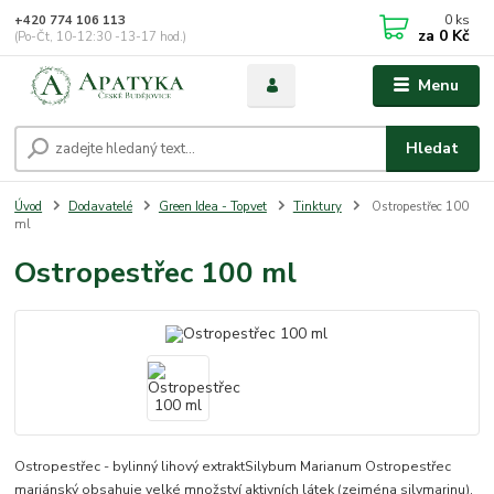
0
ks
+420 774 106 113
za
0 Kč
(Po-Čt, 10-12:30 -13-17 hod.)
Menu
Hledat
Úvod
Dodavatelé
Green Idea - Topvet
Tinktury
Ostropestřec 100
ml
Ostropestřec 100 ml
Ostropestřec - bylinný lihový extraktSilybum Marianum Ostropestřec
mariánský obsahuje velké množství aktivních látek (zejména silymarinu),