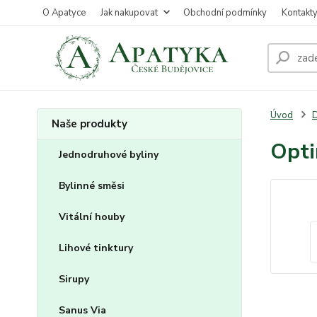
O Apatyce
Jak nakupovat
Obchodní podmínky
Kontakt
Úvod
D
Naše produkty
Opt
Jednodruhové byliny
Bylinné směsi
Vitální houby
Lihové tinktury
Sirupy
Sanus Via