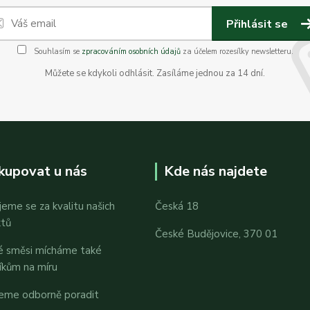
Přihlásit se
Souhlasím se
zpracováním osobních údajů
za účelem rozesílky newsletteru.
Můžete se kdykoli odhlásit. Zasíláme jednou za 14 dní.
kupovat u nás
Kde nás najdete
jeme se za kvalitu našich
Česká 18
ktů
České Budějovice, 370 01
é směsi mícháme také
íkům na míru
eme odborně poradit