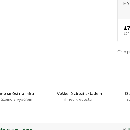
Měr
47
420
Číslo p
nné směsi na míru
Veškeré zboží skladem
Od
ůžeme s výběrem
ihned k odeslání
ze
etní specifikace