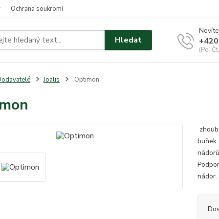
y
Ochrana soukromí
Nevíte
Hledat
+420
(Po-Čt
odavatelé
Joalis
Optimon
imon
zhoubn
buňek.
nádorů
Podpor
nádor.
Dos