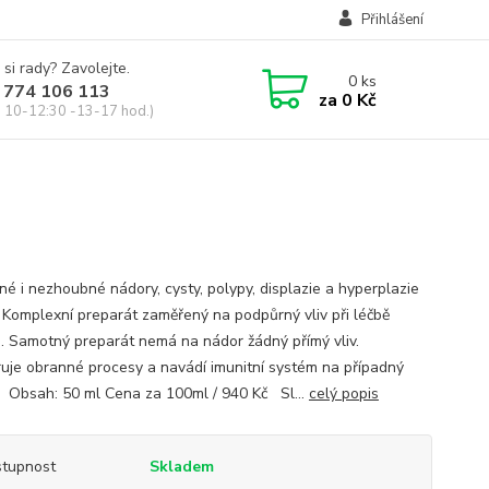
Přihlášení
 si rady? Zavolejte.
0
ks
 774 106 113
za
0 Kč
, 10-12:30 -13-17 hod.)
é i nezhoubné nádory, cysty, polypy, displazie a hyperplazie
 Komplexní preparát zaměřený na podpůrný vliv při léčbě
. Samotný preparát nemá na nádor žádný přímý vliv.
uje obranné procesy a navádí imunitní systém na případný
 Obsah: 50 ml Cena za 100ml / 940 Kč Sl...
celý popis
tupnost
Skladem