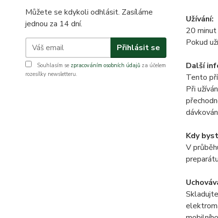
Můžete se kdykoli odhlásit. Zasíláme
Užívání:
jednou za 14 dní.
20 minut 
Pokud uží
Přihlásit se
Další in
Souhlasím se
zpracováním osobních údajů
za účelem
rozesílky newsletteru.
Tento pří
Při užívá
přechodné
dávkování
Kdy byst
V průběhu
preparátu
Uchováv
Skladujte
elektroma
mobilníh