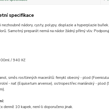
tní specifikace
 nezhoubné nádory, cysty, polypy, displazie a hyperplazie buňek
orů. Samotný preparát nemá na nádor žádný přímý vliv. Podporuj
100ml / 940 Kč
ol, směs rostlinných macerátů: fenykl obecný - plod (Foeniculum
 rolní - nať (Equisetum arvense), ostropestřec mariánský - plod 
m).
í:
x denně 10 kapek, není-li doporučeno jinak.