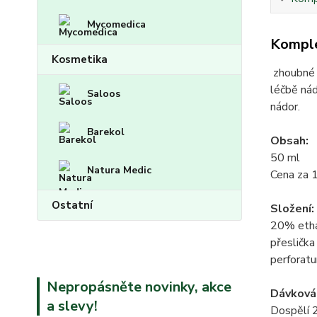
Mycomedica
Komple
Kosmetika
zhoubné i
léčbě nád
Saloos
nádor.
Barekol
Obsah:
50 ml
Natura Medic
Cena za 
Ostatní
Složení:
20% ethan
přeslička
perforatu
Nepropásněte novinky, akce
Dávkován
a slevy!
Dospělí 2