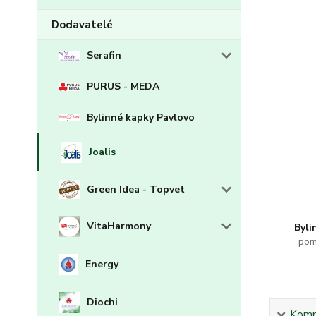
Dodavatelé
Serafin
PURUS - MEDA
Bylinné kapky Pavlovo
Joalis
Green Idea - Topvet
VitaHarmony
Byli
pom
Energy
Diochi
Kompl