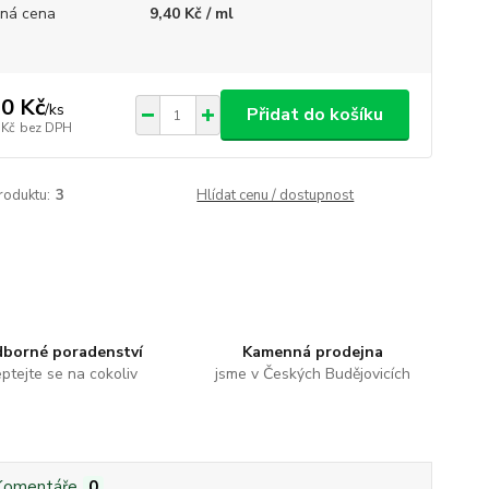
ná cena
9,40 Kč / ml
0 Kč
/
ks
Přidat do košíku
 Kč
bez DPH
roduktu:
3
Hlídat cenu / dostupnost
borné poradenství
Kamenná prodejna
ptejte se na cokoliv
jsme v Českých Budějovicích
Komentáře
0