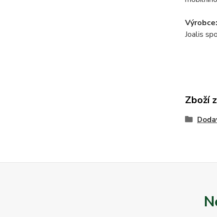
Výrobce
Joalis spo
Zboží 
Doda
N