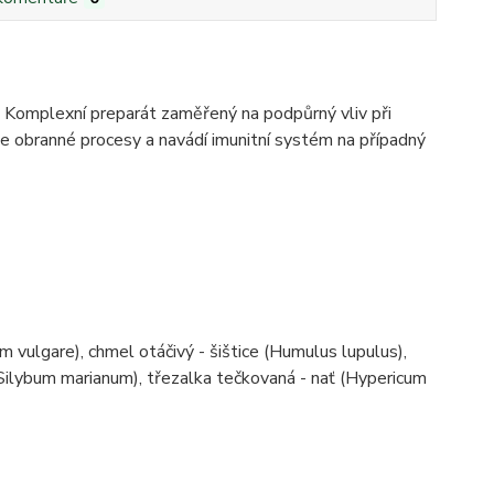
. Komplexní preparát zaměřený na podpůrný vliv při
e obranné procesy a navádí imunitní systém na případný
 vulgare), chmel otáčivý - šištice (Humulus lupulus),
(Silybum marianum), třezalka tečkovaná - nať (Hypericum