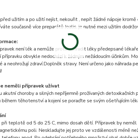
před užitím a po užití nejíst, nekouřit , nepít žádné nápoje kromě 
váte současně více preparátů Joalis, je nutné mezi užitím dodržo
formace:
pravek není lék a nemůže proto nahradit léky předepsané lékař
ní přípravku obvykle nedochází k žádným nežádoucím účinkům. Moh
 a neohrožují zdraví.Doplněk stravy. Není určeno jako náhrada 
!
e neměli přípravek užívat
 akutní choroby a silných nepříjemně prožívaných detoxikačních p
 během těhotenství a kojení se poraďte se svým ošetřujícím lé
ání
 při teplotě od 5 do 25 C, mimo dosah dětí. Přípravek by neměl
gnetickému poli. Neskladujte jej proto ve vzdálenosti méně než 
o telefonu apod. Po odebrání potřebného množství obal dobře u