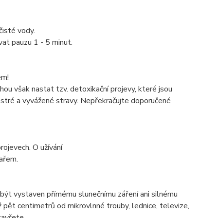
čisté vody.
vat pauzu 1 - 5 minut.
em!
ou však nastat tzv. detoxikační projevy, které jsou
pestré a vyvážené stravy. Nepřekračujte doporučené
rojevech. O užívání
kařem.
 být vystaven přímému slunečnímu záření ani silnému
pět centimetrů od mikrovlnné trouby, lednice, televize,
zavřete.