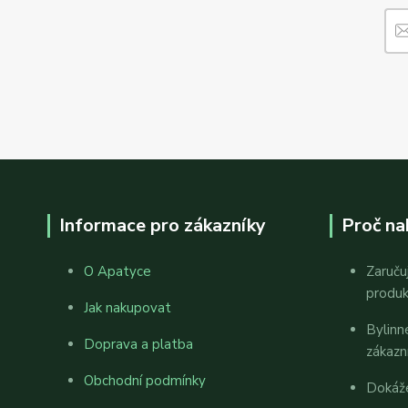
Informace pro zákazníky
Proč na
O Apatyce
Zaruču
produ
Jak nakupovat
Bylinn
Doprava a platba
zákazn
Obchodní podmínky
Dokáž