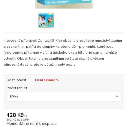
Inovovaný přípravek Ophtavit® Max obsahuje zesílené množství luteinu
a zeaxanthin, patřící do skupiny karotenoidů – pigmentů, které jsou
fyziologicky přítomné v sítnici lidského oka a tělo si je samo nemůže
vytvořit. Obsah luteinu a zeaxanthinu ve žluté skvrně s věkem
přirozeněklesá, proto je důleži...
celý popis
Dostupnost
Není skladem
Počet tablet
428 Kč
/
ks
382 Kč
bez DPH
Momentálně není k dispozici