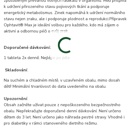
způsobeným převahou volných radikálů v organismu. Měď přispívá
k udržení přirozeného stavu pojivových tkání a podporuje
energetický metabolismus. Zinek napomáhá k udržení normálního
stavu nejen zraku, ale i podporuje plodnost a reprodukci.Přípravek
Ophtavit® Max je ideální volbou pro každého, kdo má zájem o
aktivní a odbornou péči o svůj zrak.
Doporučené dávkování:
1 tableta 2x denně. Nejlépe po jídle.
Skladování
:
Na suchém a chladném místě, v uzavřeném obalu, mimo dosah
dětí! Minimální trvanlivost do data uvedeného na obalu.
Upozornění
:
Obsah začněte užívat pouze z nepoškozeného bezpečnostního
obalu. Nepřekračujte doporučené denní dávkování. Není určeno
dětem do 3 let. Není určeno jako náhrada pestré stravy. Vhodné i
pro diabetiky v rámci stanoveného dietního režimu.