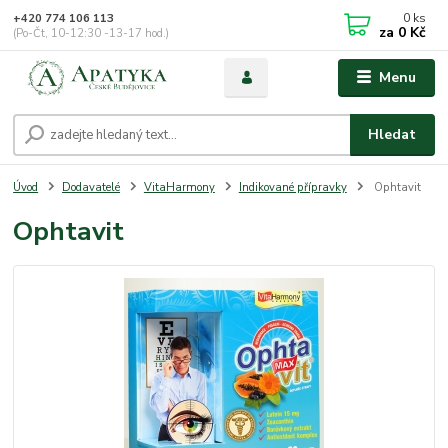
0
ks
+420 774 106 113
za
0 Kč
(Po-Čt, 10-12:30 -13-17 hod.)
Menu
Hledat
Úvod
Dodavatelé
VitaHarmony
Indikované přípravky
Ophtavit
Ophtavit