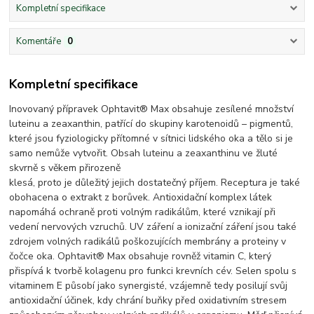
Kompletní specifikace
Komentáře
0
Kompletní specifikace
Inovovaný přípravek Ophtavit® Max obsahuje zesílené množství
luteinu a zeaxanthin, patřící do skupiny karotenoidů – pigmentů,
které jsou fyziologicky přítomné v sítnici lidského oka a tělo si je
samo nemůže vytvořit. Obsah luteinu a zeaxanthinu ve žluté
skvrně s věkem přirozeně
klesá, proto je důležitý jejich dostatečný příjem. Receptura je také
obohacena o extrakt z borůvek. Antioxidační komplex látek
napomáhá ochraně proti volným radikálům, které vznikají při
vedení nervových vzruchů. UV záření a ionizační záření jsou také
zdrojem volných radikálů poškozujících membrány a proteiny v
čočce oka. Ophtavit® Max obsahuje rovněž vitamin C, který
přispívá k tvorbě kolagenu pro funkci krevních cév. Selen spolu s
vitaminem E působí jako synergisté, vzájemně tedy posilují svůj
antioxidační účinek, kdy chrání buňky před oxidativním stresem