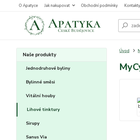
O Apatyce
Jak nakupovat
Obchodní podmínky
Kontakt
Úvod
N
Naše produkty
MyCy
Jednodruhové byliny
Bylinné směsi
Vitální houby
Lihové tinktury
Sirupy
Sanus Via