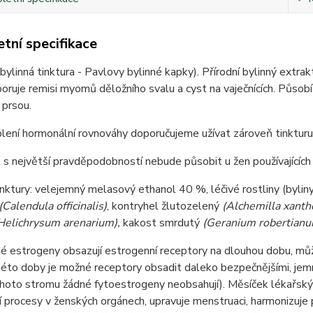
tní specifikace
bylinná tinktura - Pavlovy bylinné kapky). Přírodní bylinný extra
oruje remisi myomů děložního svalu a cyst na vaječnících. Působí 
 prsou.
lení hormonální rovnováhy doporučujeme užívat zároveň tinktur
 s největší pravděpodobností nebude působit u žen používajících 
inktury: velejemný melasový ethanol 40 %, léčivé rostliny (byliny
(Calendula officinalis)
, kontryhel žlutozelený
(Alchemilla xanth
Helichrysum arenarium),
kakost smrdutý
(Geranium robertian
é estrogeny obsazují estrogenní receptory na dlouhou dobu, může 
této doby je možné receptory obsadit daleko bezpečnějšími, jemn
hoto stromu žádné fytoestrogeny neobsahují). Měsíček lékařský
 procesy v ženských orgánech, upravuje menstruaci, harmonizuje po