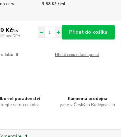
ná cena
3,58 Kč / ml
9 Kč
/
ks
Přidat do košíku
 Kč
bez DPH
roduktu:
8
Hlídat cenu / dostupnost
borné poradenství
Kamenná prodejna
ptejte se na cokoliv
jsme v Českých Budějovicích
Komentáře
1