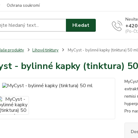
y
Ochrana soukromí
Nevíte
Hledat
+420
(Po-Čt
aše produkty
Lihové tinktury
MyCyst - bylinné kapky (tinktura) 50 ml
st - bylinné kapky (tinktura) 5
MyCyst 
extrak
remisi 
hyperp
Pro na
Dos