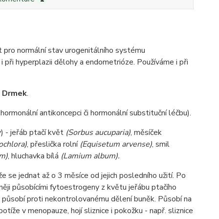
kt pro normální stav urogenitálního systému
i při hyperplazii dělohy a endometrióze. Používáme i při
u
Drmek
.
hormonální antikoncepci či hormonální substituční léčbu).
) - jeřáb ptačí květ
(Sorbus aucuparia)
, měsíček
ochlora)
, přeslička rolní
(Equisetum arvense)
, smil
um)
, hluchavka bílá
(Lamium album).
se jednat až o 3 měsíce od jejich posledního užití. Po
ěji působícími fytoestrogeny z květu jeřábu ptačího
 působí proti nekontrolovanému dělení buněk. Působí na
tíže v menopauze, hojí sliznice i pokožku - např. sliznice