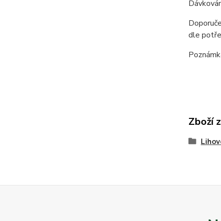
Dávkování
Doporučen
dle potře
Poznámka 
Zboží 
Lihov