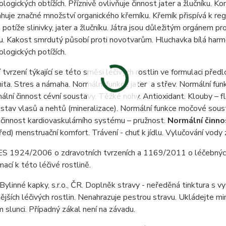
logických obtížích. Příznivě ovlivňuje činnost jater a žlučníku.
Kon
ahuje značné množství organického křemíku. Křemík přispívá k rege
 potíže slinivky, jater a žlučníku. Játra jsou důležitým orgánem p
. Kakost smrdutý působí proti novotvarům. Hluchavka bílá harmo
ologických potížích.
 tvrzení týkající se této směsi léčivých rostlin ve formulaci pře
nita. Stres a námaha. Normální funkce jater a střev. Normální f
ální činnost cévní soustavy. Těžké nohy. Antioxidant. Klouby – fl
stav vlasů a nehtů (mineralizace). Normální funkce močové soust
činnost kardiovaskulárního systému – pružnost.
Normální činno
Před) menstruační komfort. Trávení - chuť k jídlu. Vylučování vody
 ES 1924/2006 o zdravotních tvrzeních a 1169/2011 o léčebnýc
mací k této léčivé rostlině.
Bylinné kapky, s.r.o., ČR. Doplněk stravy - neředěná tinktura s 
nějších léčivých rostlin. Nenahrazuje pestrou stravu. Ukládejte 
 slunci. Případný zákal není na závadu.