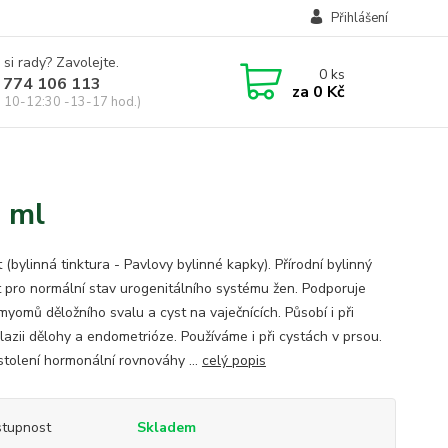
Přihlášení
 si rady? Zavolejte.
0
ks
 774 106 113
za
0 Kč
, 10-12:30 -13-17 hod.)
0 ml
(bylinná tinktura - Pavlovy bylinné kapky). Přírodní bylinný
t pro normální stav urogenitálního systému žen. Podporuje
myomů děložního svalu a cyst na vaječnících. Působí i při
lazii dělohy a endometrióze. Používáme i při cystách v prsou.
stolení hormonální rovnováhy ...
celý popis
tupnost
Skladem