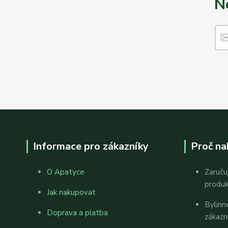
N
Informace pro zákazníky
Proč na
O Apatyce
Zaruču
produ
Jak nakupovat
Bylinn
Doprava a platba
zákazn