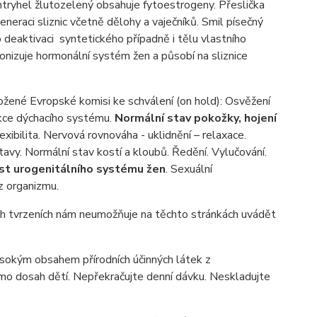
tryhel žlutozelený obsahuje fytoestrogeny. Přeslička
neraci sliznic včetně dělohy a vaječníků. Smil písečný
ro deaktivaci syntetického případně i tělu vlastního
nizuje hormonální systém žen a působí na sliznice
dložené Evropské komisi ke schválení (on hold): Osvěžení
unkce dýchacího systému.
Normální stav pokožky, hojení
exibilita. Nervová rovnováha - uklidnění – relaxace.
avy. Normální stav kostí a kloubů. Ředění. Vylučování.
st urogenitálního systému žen
. Sexuální
 z organizmu.
h tvrzeních nám neumožňuje na těchto stránkách uvádět
vysokým obsahem přírodních účinných látek z
mimo dosah dětí. Nepřekračujte denní dávku. Neskladujte