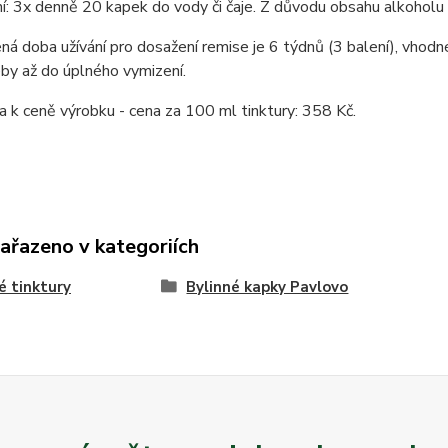
: 3x denně 20 kapek do vody či čaje. Z důvodu obsahu alkoholu n
á doba užívání pro dosažení remise je 6 týdnů (3 balení), vhodné
by až do úplného vymizení.
k ceně výrobku - cena za 100 ml tinktury: 358 Kč.
zařazeno v kategoriích
é tinktury
Bylinné kapky Pavlovo