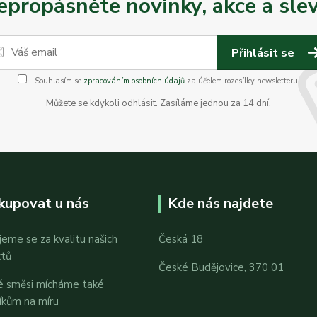
epropásněte novinky, akce a slev
Přihlásit se
Souhlasím se
zpracováním osobních údajů
za účelem rozesílky newsletteru.
Můžete se kdykoli odhlásit. Zasíláme jednou za 14 dní.
kupovat u nás
Kde nás najdete
jeme se za kvalitu našich
Česká 18
ktů
České Budějovice, 370 01
é směsi mícháme také
íkům na míru