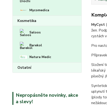
Mycomedica
Komple
Kosmetika
MyCyst
(
žen. Podp
Saloos
cystách v
Barekol
Pro nasto
Přípravek
Natura Medic
Složení t
Ostatní
lékařský
písečný
(
Syntetick
uplynutí 
Nepropásněte novinky, akce
(plody to
a slevy!
nežádoucí