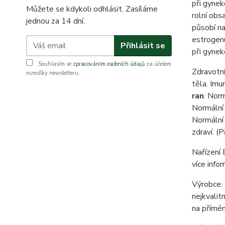
při gyneko
Můžete se kdykoli odhlásit. Zasíláme
rolní obs
jednou za 14 dní.
působí na
estrogenu
Přihlásit se
při gynek
Souhlasím se
zpracováním osobních údajů
za účelem
Zdravotní
rozesílky newsletteru.
těla. Imu
ran
. Norm
Normální 
Normální 
zdraví. (
Nařízení
více infor
Výrobce: 
nejkvalit
na přímém