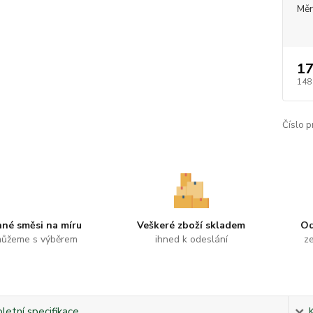
Měr
17
148
Číslo p
nné směsi na míru
Veškeré zboží skladem
Od
ůžeme s výběrem
ihned k odeslání
ze
etní specifikace