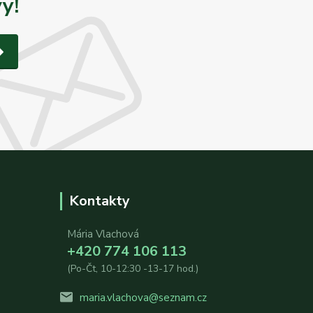
y!
Kontakty
Mária Vlachová
+420 774 106 113
(Po-Čt, 10-12:30 -13-17 hod.)
maria.vlachova@seznam.cz