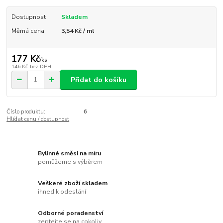
Dostupnost
Skladem
Měrná cena
3,54 Kč / ml
177 Kč
/
ks
146 Kč
bez DPH
Přidat do košíku
Číslo produktu:
6
Hlídat cenu / dostupnost
Bylinné směsi na míru
pomůžeme s výběrem
Veškeré zboží skladem
ihned k odeslání
Odborné poradenství
zeptejte se na cokoliv