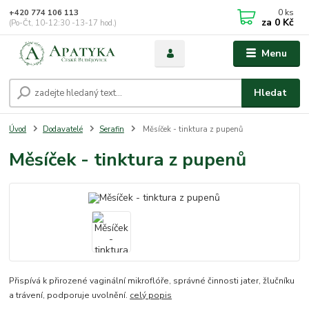
0
ks
+420 774 106 113
za
0 Kč
(Po-Čt, 10-12:30 -13-17 hod.)
Menu
Hledat
Úvod
Dodavatelé
Serafin
Měsíček - tinktura z pupenů
Měsíček - tinktura z pupenů
Přispívá k přirozené vaginální mikroflóře, správné činnosti jater, žlučníku
a trávení, podporuje uvolnění.
celý popis