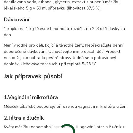
destilovaná voda, ethanol, glycerin, extrakt z pupenů měsíčku
lékařského 5 g v 50 ml přípravku (lihovitost 37,5 %)
Dávkování
1 kapka na 1 kg tělesné hmotnosti, rozdělit na 2–3 dílčí dávky za
den.
Není vhodné pro děti, kojící a těhotné ženy. Nepřekračujte denní
doporučené dávkování. Uchovávejte mimo dosah dětí. Produkt
neslouží jako náhrada pestré stravy. Jedná se o potravinový
doplněk. Uchovávejte v suchu při teplotě 5–23 °C.
Jak přípravek působí
1.
Vaginální mikroflóra
Měsíček lékařský podporuje přirozenou vaginální mikroflóru u žen.
2.
Játra a žlučník
Květy měsíčku napomáhají správnému fungování jater a žlučníku.