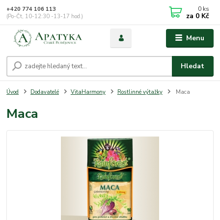
0
ks
+420 774 106 113
za
0 Kč
(Po-Čt, 10-12:30 -13-17 hod.)
Menu
Hledat
Úvod
Dodavatelé
VitaHarmony
Rostlinné výtažky
Maca
Maca