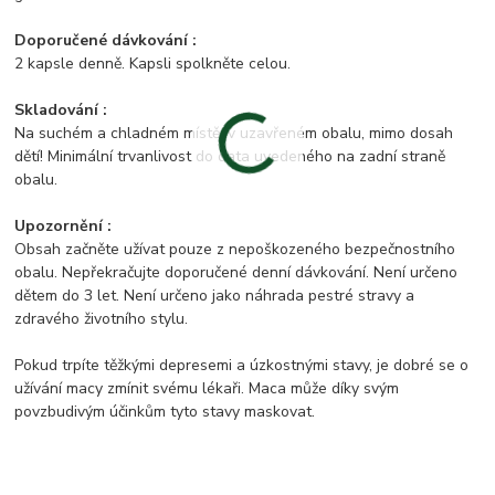
Doporučené dávkování :
2 kapsle denně. Kapsli spolkněte celou.
Skladování :
Na suchém a chladném místě, v uzavřeném obalu, mimo dosah
dětí! Minimální trvanlivost do data uvedeného na zadní straně
obalu.
Upozornění :
Obsah začněte užívat pouze z nepoškozeného bezpečnostního
obalu. Nepřekračujte doporučené denní dávkování. Není určeno
dětem do 3 let. Není určeno jako náhrada pestré stravy a
zdravého životního stylu.
Pokud trpíte těžkými depresemi a úzkostnými stavy, je dobré se o
užívání macy zmínit svému lékaři. Maca může díky svým
povzbudivým účinkům tyto stavy maskovat.