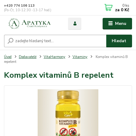
0
ks
+420 774 106 113
za
0 Kč
(Po-Čt, 10-12:30 -13-17 hod.)
Menu
Hledat
Úvod
Dodavatelé
VitaHarmony
Vitaminy
Komplex vitaminů B
repelent
Komplex vitaminů B repelent