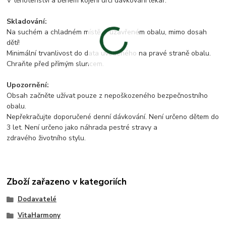
V těhotenství a během kojení určí dávkování lékař.
Skladování:
Na suchém a chladném místě, v uzavřeném obalu, mimo dosah
dětí!
Minimální trvanlivost do data uvedeného na pravé straně obalu.
Chraňte před přímým sluncem.
Upozornění:
Obsah začněte užívat pouze z nepoškozeného bezpečnostního
obalu.
Nepřekračujte doporučené denní dávkování. Není určeno dětem do
3 let. Není určeno jako náhrada pestré stravy a
zdravého životního stylu.
Zboží zařazeno v kategoriích
Dodavatelé
VitaHarmony