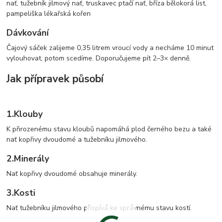
nať, tužebník jilmový nať, truskavec ptačí nať, bříza bělokorá list,
pampeliška lékařská kořen
Dávkování
Čajový sáček zalijeme 0,35 litrem vroucí vody a necháme 10 minut
vylouhovat, potom scedíme. Doporučujeme pít 2–3× denně.
Jak přípravek působí
1.
Klouby
K přirozenému stavu kloubů napomáhá plod černého bezu a také
nať kopřivy dvoudomé a tužebníku jilmového.
2.
Minerály
Nať kopřivy dvoudomé obsahuje minerály.
3.
Kosti
Nať tužebníku jilmového přispívá ke správnému stavu kostí.