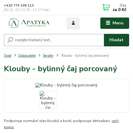
0
ks
+420 774 106 113
za
0 Kč
(Po-Čt, 10-12:30 -13-17 hod.)
Menu
Hledat
Úvod
Dodavatelé
Serafin
Klouby - bylinný čaj porcovaný
Klouby - bylinný čaj porcovaný
Podporuje normální stav kloubů a kostí, podporuje detoxikaci.
celý
popis