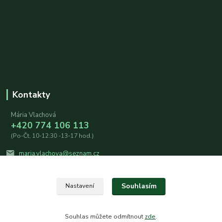
Kontakty
Mária Vlachová
+420 774 106 113
(Po-Čt, 10-12:30 -13-17 hod.)
maria.vlachova@seznam.cz
Souhlasím
Nastavení
Souhlas můžete odmítnout
zde
.