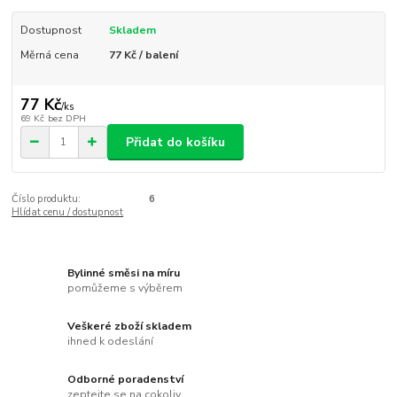
Dostupnost
Skladem
Měrná cena
77 Kč / balení
77 Kč
/
ks
69 Kč
bez DPH
Přidat do košíku
Číslo produktu:
6
Hlídat cenu / dostupnost
Bylinné směsi na míru
pomůžeme s výběrem
Veškeré zboží skladem
ihned k odeslání
Odborné poradenství
zeptejte se na cokoliv