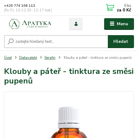
0
ks
+420 774 106 113
za
0 Kč
(Po-Čt, 10-12:30 -13-17 hod.)
Menu
Hledat
Úvod
Dodavatelé
Serafin
Klouby a páteř - tinktura ze směsi pupenů
Klouby a páteř - tinktura ze směsi
pupenů