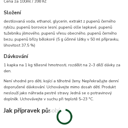
Cena za 100ml / 398 Kč
Složení
destilovaná voda, ethanol, glycerin, extrakt z pupenů černého
rybízu, pupenů borovice lesní, pupenů olše lepkavé, pupenů
tužebníku jilmového, pupenů vřesu obecného, pupenů černého
bezu, pupenů břízy bělokoré (5 g účinné látky v 50 ml přípravku,
lihovitost 37,5 %)
Dávkování
1 kapka na 1 kg tělesné hmotnosti, rozdělit na 2–3 dílčí dávky za
den.
Není vhodné pro děti, kojící a těhotné ženy. Nepřekračujte denní
doporučené dávkování. Uchovávejte mimo dosah dětí. Produkt
neslouží jako náhrada pestré stravy. Jedná se o potravinový
doplněk. Uchovávejte v suchu při teplotě 5–23 °C.
Jak přípravek působí