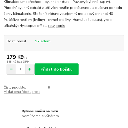
Klimakterium (přechod) (bylinná tinktura - Pavlovy bylinné kapky).
Přírodní bylinný extrakt z léčivých rostlin pro tělesnou a duševní pohodu
žen v klimakteriu. Složení tinktury: velejemný melasový ethanol 40
%, léčivé rostliny (byliny) - chmel otáčivý (Humulus lupulus), yzop
lékařský (Hyssopus offic...
celý popis
Dostupnost
Skladem
179 Kč
/
ks
148 Kč
bez DPH
Přidat do košíku
Číslo produktu:
8
Hlídat cenu / dostupnost
Bylinné směsi na míru
pomůžeme s výběrem