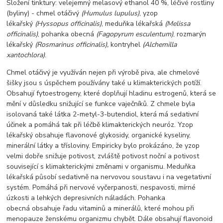
Složení tinktury: velejemný melasový ethanol 40 %,
léčivé rostliny
(byliny) -
chmel otáčivý
(Humulus lupulus)
, yzop
lékařský
(Hyssopus officinalis)
, meduňka lékařská
(Melissa
officinalis)
, pohanka obecná
(Fagopyrum esculentum)
, rozmarýn
lékařský
(Rosmarinus officinalis),
kontryhel
(Alchemilla
xantochlora)
.
Chmel otáčivý je využíván nejen při výrobě piva, ale chmelové
šišky jsou s úspěchem používány také u klimakterických potíží.
Obsahují fytoestrogeny, které doplňují hladinu estrogenů, která se
mění v důsledku snižující se funkce vaječníků. Z chmele byla
isolovaná také látka 2-metyl-3-butendiol, která má sedativní
účinek a pomáhá tak při léčbě klimakterických neuróz. Yzop
lékařský obsahuje flavonové glykosidy, organické kyseliny,
minerální látky a třísloviny. Empiricky bylo prokázáno, že yzop
velmi dobře snižuje potivost, zvláště potivost noční a potivost
související s klimakterickými změnami v organismu. Meduňka
lékařská působí sedativně na nervovou soustavu i na vegetativní
systém. Pomáhá při nervové vyčerpanosti, nespavosti, mírné
úzkosti a lehkých depresivních náladách. Pohanka
obecná obsahuje řadu vitaminů a minerálů, které mohou při
menopauze ženskému organizmu chybět. Dále obsahují flavonoid