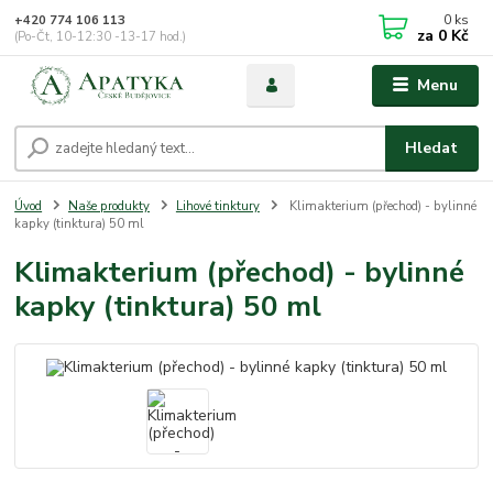
0
ks
+420 774 106 113
za
0 Kč
(Po-Čt, 10-12:30 -13-17 hod.)
Menu
Hledat
Úvod
Naše produkty
Lihové tinktury
Klimakterium (přechod) - bylinné
kapky (tinktura) 50 ml
Klimakterium (přechod) - bylinné
kapky (tinktura) 50 ml