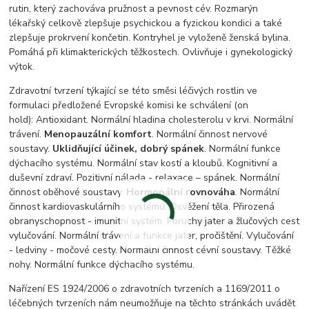
rutin, který zachováva pružnost a pevnost cév. Rozmarýn
lékařský celkově zlepšuje psychickou a fyzickou kondici a také
zlepšuje prokrvení končetin. Kontryhel je vyloženě ženská bylina.
Pomáhá při klimakterických těžkostech. Ovlivňuje i gynekologický
výtok.
Zdravotní tvrzení týkající se této směsi léčivých rostlin ve
formulaci předložené Evropské komisi ke schválení
(on
hold)
:
Antioxidant. Normální hladina cholesterolu v krvi. Normální
trávení.
Menopauzální komfort
. Normální činnost nervové
soustavy.
Uklidňující účinek, dobrý spánek
.
Normální funkce
dýchacího systému. Normální stav kostí a kloubů. Kognitivní a
duševní zdraví. Pozitivní nálada - relaxace – spánek. Normální
činnost oběhové soustavy.
Hormonální rovnováha
.
Normální
činnost kardiovaskulárního systému. Osvěžení těla. Přirozená
obranyschopnost - imunitní systém. Poruchy jater a žlučových cest
vylučování. Normální trávení a funkce jater, pročištění. Vylučování
- ledviny - močové cesty. Normální činnost cévní soustavy. Těžké
nohy. Normální funkce dýchacího systému.
Nařízení ES 1924/2006 o zdravotních tvrzeních a 1169/2011 o
léčebných tvrzeních nám neumožňuje na těchto stránkách uvádět