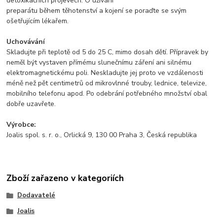
detoxikačních projevech. O užívání
preparátu během těhotenství a kojení se poraďte se svým
ošetřujícím lékařem.
Uchovávání
Skladujte při teplotě od 5 do 25 C, mimo dosah dětí. Přípravek by
neměl být vystaven přímému slunečnímu záření ani silnému
elektromagnetickému poli. Neskladujte jej proto ve vzdálenosti
méně než pět centimetrů od mikrovlnné trouby, lednice, televize,
mobilního telefonu apod. Po odebrání potřebného množství obal
dobře uzavřete.
Výrobce:
Joalis spol. s. r. o., Orlická 9, 130 00 Praha 3, Česká republika
Zboží zařazeno v kategoriích
Dodavatelé
Joalis