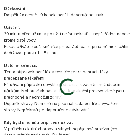
Dávkování:
Dospělí 2x denně 10 kapek, není-li doporučeno jinak.
Užívání:
20 minut před užitím a po užití nejíst, nekouřit , nepít žádné nápoje
kromě čisté vody.
Pokud užíváte současně více preparátů Joalis, je nutné mezi užitím
dodržovat pauzu 1 - 5 minut.
Další informace:
Tento přípravek není lék a nemůže proto nahradit léky
předepsané lékařem!
Při užívání přípravku obvykle nedochází k žádným nežádoucím
účinkům. Mohou však nastat tzv. detoxikační projevy, které jsou
přechodné a neohrožují zdraví.
Doplněk stravy. Není určeno jako náhrada pestré a vyvážené
stravy. Nepřekračujte doporučené dávkování!
Kdy byste neměli přípravek užívat
V průběhu akutní choroby a silných nepříjemně prožívaných