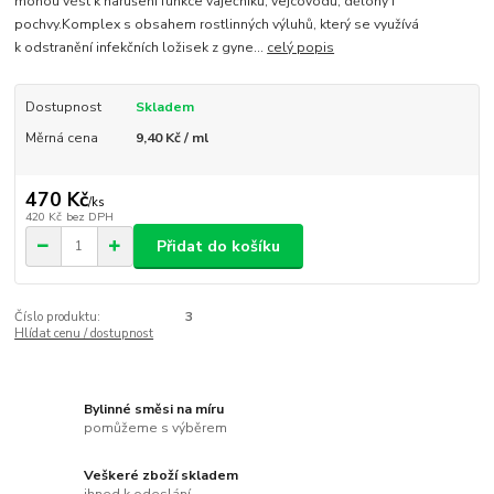
mohou vést k narušení funkce vaječníků, vejcovodů, dělohy i
pochvy.Komplex s obsahem rostlinných výluhů, který se využívá
k odstranění infekčních ložisek z gyne...
celý popis
Dostupnost
Skladem
Měrná cena
9,40 Kč / ml
470 Kč
/
ks
420 Kč
bez DPH
Přidat do košíku
Číslo produktu:
3
Hlídat cenu / dostupnost
Bylinné směsi na míru
pomůžeme s výběrem
Veškeré zboží skladem
ihned k odeslání