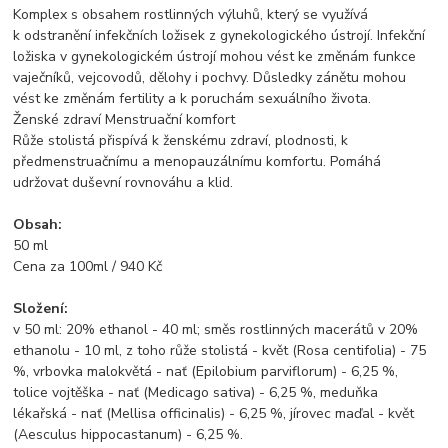
Komplex s obsahem rostlinných výluhů, který se využívá
k odstranění infekčních ložisek z gynekologického ústrojí. Infekční
ložiska v gynekologickém ústrojí mohou vést ke změnám funkce
vaječníků, vejcovodů, dělohy i pochvy. Důsledky zánětu mohou
vést ke změnám fertility a k poruchám sexuálního života.
Ženské zdraví Menstruační komfort
Růže stolistá přispívá k ženskému zdraví, plodnosti, k
předmenstruačnímu a menopauzálnímu komfortu. Pomáhá
udržovat duševní rovnováhu a klid.
Obsah:
50 ml
Cena za 100ml / 940 Kč
Složení:
v 50 ml: 20% ethanol - 40 ml; směs rostlinných macerátů v 20%
ethanolu - 10 ml, z toho růže stolistá - květ (Rosa centifolia) - 75
%, vrbovka malokvětá - nať (Epilobium parviflorum) - 6,25 %,
tolice vojtěška - nať (Medicago sativa) - 6,25 %, meduňka
lékařská - nať (Mellisa officinalis) - 6,25 %, jírovec maďal - květ
(Aesculus hippocastanum) - 6,25 %.