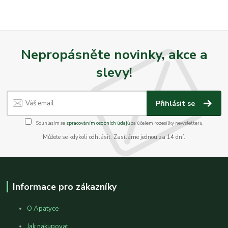
Nepropásněte novinky, akce a
slevy!
Přihlásit se
Souhlasím se
zpracováním osobních údajů
za účelem rozesílky newsletteru.
Můžete se kdykoli odhlásit. Zasíláme jednou za 14 dní.
Informace pro zákazníky
O Apatyce
Jak nakupovat