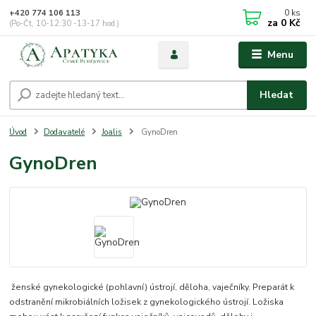
0
ks
+420 774 106 113
za
0 Kč
(Po-Čt, 10-12:30 -13-17 hod.)
Menu
Hledat
Úvod
Dodavatelé
Joalis
GynoDren
GynoDren
ženské gynekologické (pohlavní) ústrojí, děloha, vaječníky. Preparát k
odstranění mikrobiálních ložisek z gynekologického ústrojí. Ložiska