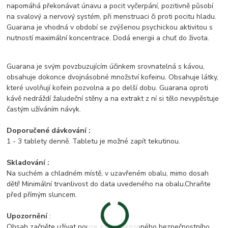
napomáhá překonávat únavu a pocit vyčerpání, pozitivně působí
na svalový a nervový systém, při menstruaci či proti pocitu hladu.
Guarana je vhodná v období se zvýšenou psychickou aktivitou s
nutností maximální koncentrace. Dodá energii a chuť do života.
Guarana je svým povzbuzujícím účinkem srovnatelná s kávou,
obsahuje dokonce dvojnásobné množství kofeinu. Obsahuje látky,
které uvolňují kofein pozvolna a po delší dobu. Guarana oproti
kávě nedráždí žaludeční stěny a na extrakt z ní si tělo nevypěstuje
častým užíváním návyk.
Doporučené dávkování :
1 - 3 tablety denně. Tabletu je možné zapít tekutinou.
Skladování :
Na suchém a chladném místě, v uzavřeném obalu, mimo dosah
dětí! Minimální trvanlivost do data uvedeného na obalu.Chraňte
před přímým sluncem.
Upozornění
:
Obsah začněte užívat pouze z nepoškozeného bezpečnostního