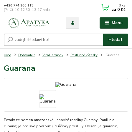
0
ks
+420 774 106 113
za
0 Kč
(Po-Čt, 10-12:30 -13-17 hod.)
Menu
Hledat
Úvod
Dodavatelé
VitaHarmony
Rostlinné výtažky
Guarana
Guarana
Extrakt ze semen amazonské liánovité rostliny Guarany (Paullinia
cupana) je pro své povzbuzující účinky proslulý. Obsahuje guaranin,