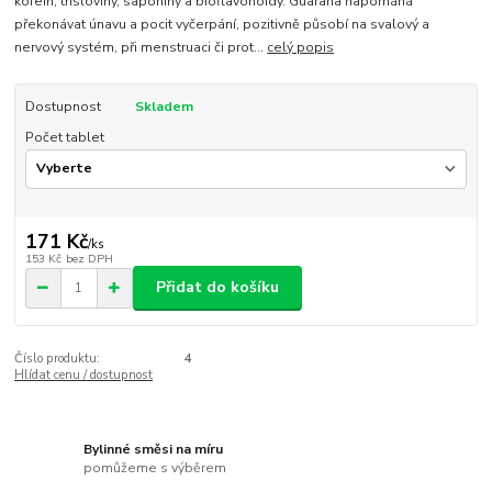
kofein, třísloviny, saponiny a bioflavonoidy. Guarana napomáhá
překonávat únavu a pocit vyčerpání, pozitivně působí na svalový a
nervový systém, při menstruaci či prot...
celý popis
Dostupnost
Skladem
Počet tablet
171 Kč
/
ks
153 Kč
bez DPH
Přidat do košíku
Číslo produktu:
4
Hlídat cenu / dostupnost
Bylinné směsi na míru
pomůžeme s výběrem