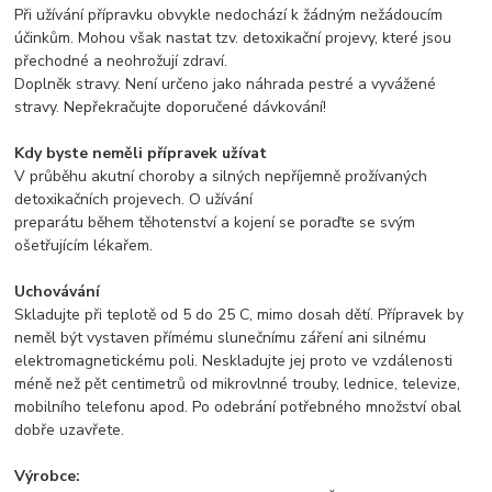
Při užívání přípravku obvykle nedochází k žádným nežádoucím
účinkům. Mohou však nastat tzv. detoxikační projevy, které jsou
přechodné a neohrožují zdraví.
Doplněk stravy. Není určeno jako náhrada pestré a vyvážené
stravy. Nepřekračujte doporučené dávkování!
Kdy byste neměli přípravek užívat
V průběhu akutní choroby a silných nepříjemně prožívaných
detoxikačních projevech. O užívání
preparátu během těhotenství a kojení se poraďte se svým
ošetřujícím lékařem.
Uchovávání
Skladujte při teplotě od 5 do 25 C, mimo dosah dětí. Přípravek by
neměl být vystaven přímému slunečnímu záření ani silnému
elektromagnetickému poli. Neskladujte jej proto ve vzdálenosti
méně než pět centimetrů od mikrovlnné trouby, lednice, televize,
mobilního telefonu apod. Po odebrání potřebného množství obal
dobře uzavřete.
Výrobce: