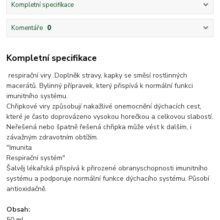
Kompletní specifikace
Komentáře
0
Kompletní specifikace
respirační viry .Doplněk stravy, kapky se směsí rostlinných
macerátů. Bylinný přípravek, který přispívá k normální funkci
imunitního systému.
Chřipkové viry způsobují nakažlivé onemocnění dýchacích cest,
které je často doprovázeno vysokou horečkou a celkovou slabostí.
Neřešená nebo špatně řešená chřipka může vést k dalším, i
závažným zdravotním obtížím.
"Imunita
Respirační systém"
Šalvěj lékařská přispívá k přirozené obranyschopnosti imunitního
systému a podporuje normální funkce dýchacího systému. Působí
antioxidačně.
Obsah:
50 ml