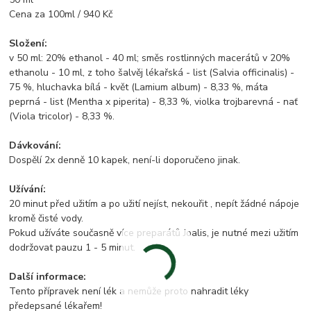
Cena za 100ml / 940 Kč
Složení:
v 50 ml: 20% ethanol - 40 ml; směs rostlinných macerátů v 20%
ethanolu - 10 ml, z toho šalvěj lékařská - list (Salvia officinalis) -
75 %, hluchavka bílá - květ (Lamium album) - 8,33 %, máta
peprná - list (Mentha x piperita) - 8,33 %, violka trojbarevná - nať
(Viola tricolor) - 8,33 %.
Dávkování:
Dospělí 2x denně 10 kapek, není-li doporučeno jinak.
Užívání:
20 minut před užitím a po užití nejíst, nekouřit , nepít žádné nápoje
kromě čisté vody.
Pokud užíváte současně více preparátů Joalis, je nutné mezi užitím
dodržovat pauzu 1 - 5 minut.
Další informace:
Tento přípravek není lék a nemůže proto nahradit léky
předepsané lékařem!