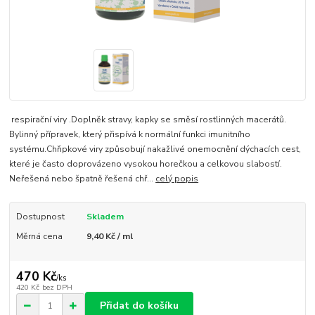
respirační viry .Doplněk stravy, kapky se směsí rostlinných macerátů.
Bylinný přípravek, který přispívá k normální funkci imunitního
systému.Chřipkové viry způsobují nakažlivé onemocnění dýchacích cest,
které je často doprovázeno vysokou horečkou a celkovou slabostí.
Neřešená nebo špatně řešená chř...
celý popis
Dostupnost
Skladem
Měrná cena
9,40 Kč / ml
470 Kč
/
ks
420 Kč
bez DPH
Přidat do košíku