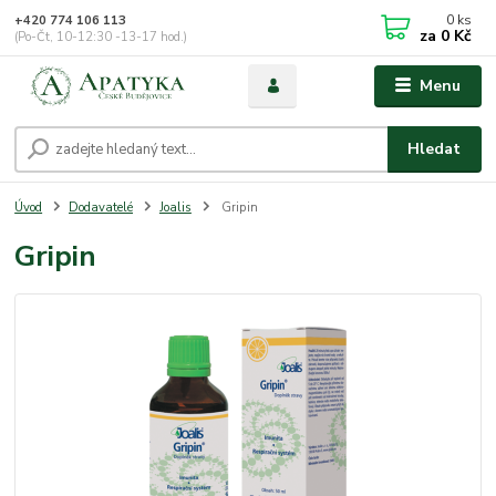
0
ks
+420 774 106 113
za
0 Kč
(Po-Čt, 10-12:30 -13-17 hod.)
Menu
Hledat
Úvod
Dodavatelé
Joalis
Gripin
Gripin