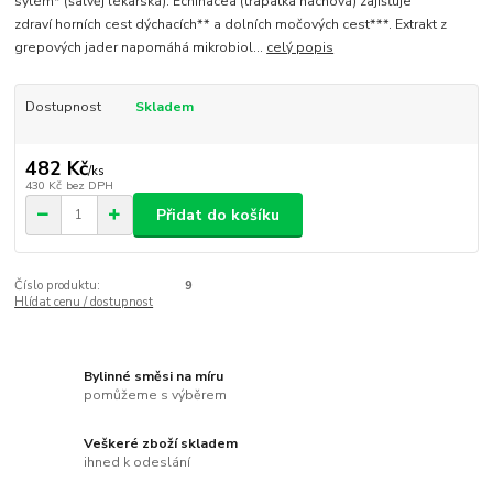
sytém* (šalvěj lékařská). Echinacea (třapatka nachová) zajišťuje
zdraví horních cest dýchacích** a dolních močových cest***. Extrakt z
grepových jader napomáhá mikrobiol...
celý popis
Dostupnost
Skladem
482 Kč
/
ks
430 Kč
bez DPH
Přidat do košíku
Číslo produktu:
9
Hlídat cenu / dostupnost
Bylinné směsi na míru
pomůžeme s výběrem
Veškeré zboží skladem
ihned k odeslání