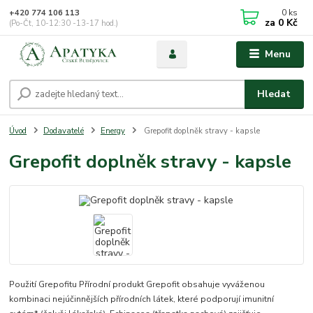
0
ks
+420 774 106 113
za
0 Kč
(Po-Čt, 10-12:30 -13-17 hod.)
Menu
Hledat
Úvod
Dodavatelé
Energy
Grepofit doplněk stravy - kapsle
Grepofit doplněk stravy - kapsle
Použití Grepofitu Přírodní produkt Grepofit obsahuje vyváženou
kombinaci nejúčinnějších přírodních látek, které podporují imunitní