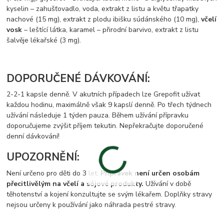
kyselin – zahušťovadlo, voda, extrakt z listu a květu třapatky
nachové (15 mg), extrakt z plodu ibišku súdánského (10 mg),
včelí
vosk
– leštící látka, karamel – přirodní barvivo, extrakt z listu
šalvěje lékařské (3 mg).
DOPORUČENÉ DÁVKOVÁNÍ:
2-2-1 kapsle denně. V akutních případech lze Grepofit užívat
každou hodinu, maximálně však 9 kapslí denně. Po třech týdnech
užívání následuje 1 týden pauza. Během užívání přípravku
doporučujeme zvýšit příjem tekutin. Nepřekračujte doporučené
denní dávkování!
UPOZORNĚNÍ:
Není určeno pro děti do 3 let.
Přípravek není určen osobám
přecitlivělým na včelí a sójové produkty.
Užívání v době
těhotenství a kojení konzultujte se svým lékařem. Doplňky stravy
nejsou určeny k používání jako náhrada pestré stravy.