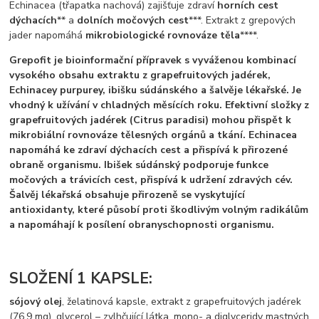
Echinacea (třapatka nachová) zajišťuje zdraví
horních cest
dýchacích
** a
dolních močových cest
***. Extrakt z grepových
jader napomáhá
mikrobiologické rovnováze těla
****.
Grepofit je bioinformační přípravek s vyváženou kombinací
vysokého obsahu extraktu z grapefruitových jadérek,
Echinacey purpurey, ibišku súdánského a šalvěje lékařské. Je
vhodný k užívání v chladných měsících roku. Efektivní složky z
grapefruitových jadérek (Citrus paradisi) mohou přispět k
mikrobiální rovnováze tělesných orgánů a tkání. Echinacea
napomáhá ke zdraví dýchacích cest a přispívá k přirozené
obraně organismu. Ibišek súdánský podporuje funkce
močových a trávicích cest, přispívá k udržení zdravých cév.
Šalvěj lékařská obsahuje přirozeně se vyskytující
antioxidanty, které působí proti škodlivým volným radikálům
a napomáhají k posílení obranyschopnosti organismu.
SLOŽENÍ 1 KAPSLE:
sójový olej
, želatinová kapsle, extrakt z grapefruitových jadérek
(76,9 mg), glycerol – zvlhčující látka, mono- a diglyceridy mastných