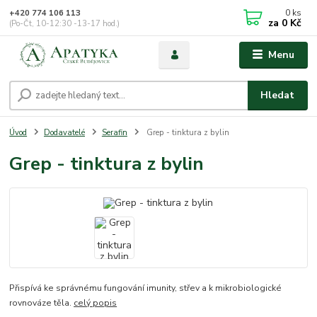
0
ks
+420 774 106 113
za
0 Kč
(Po-Čt, 10-12:30 -13-17 hod.)
Menu
Hledat
Úvod
Dodavatelé
Serafin
Grep - tinktura z bylin
Grep - tinktura z bylin
Přispívá ke správnému fungování imunity, střev a k mikrobiologické
rovnováze těla.
celý popis