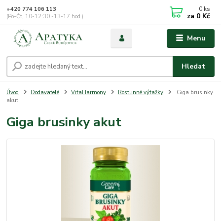
0
ks
+420 774 106 113
za
0 Kč
(Po-Čt, 10-12:30 -13-17 hod.)
Menu
Hledat
Úvod
Dodavatelé
VitaHarmony
Rostlinné výtažky
Giga brusinky
akut
Giga brusinky akut