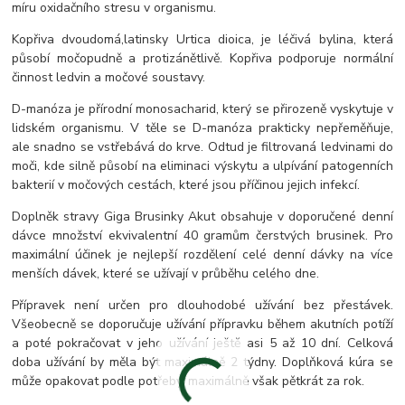
míru oxidačního stresu v organismu.
Kopřiva dvoudomá,latinsky Urtica dioica, je léčivá bylina, která
působí močopudně a protizánětlivě. Kopřiva podporuje normální
činnost ledvin a močové soustavy.
D-manóza je přírodní monosacharid, který se přirozeně vyskytuje v
lidském organismu. V těle se D-manóza prakticky nepřeměňuje,
ale snadno se vstřebává do krve. Odtud je filtrovaná ledvinami do
moči, kde silně působí na eliminaci výskytu a ulpívání patogenních
bakterií v močových cestách, které jsou příčinou jejich infekcí.
Doplněk stravy Giga Brusinky Akut obsahuje v doporučené denní
dávce množství ekvivalentní 40 gramům čerstvých brusinek. Pro
maximální účinek je nejlepší rozdělení celé denní dávky na více
menších dávek, které se užívají v průběhu celého dne.
Přípravek není určen pro dlouhodobé užívání bez přestávek.
Všeobecně se doporučuje užívání přípravku během akutních potíží
a poté pokračovat v jeho užívání ještě asi 5 až 10 dní. Celková
doba užívání by měla být maximálně 2 týdny. Doplňková kúra se
může opakovat podle potřeby, maximálně však pětkrát za rok.