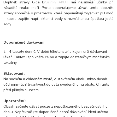
Doplněk stravy Giga Brusinky AKUT má nejsilnější účinky při
zásadité reakci moči. Proto doporučujeme užívat tento doplněk
stravy společně s prostředky, které napomáhají zvyšovat pH moči
– kapsli zapijte např. sklenicí vody s rozmíchanou špetkou jedlé
sody.
Doporučené dávkování :
2 - 4 tablety denně. V době těhotenství a kojení určí dávkování
lékař. Tabletu spolkněte celou a zapijte dostatečným množstvím
tekutiny.
Skladování :
Na suchém a chladném místě, v uzavřeném obalu, mimo dosah
dětí! minimální trvanlivost do data uvedeného na obalu. Chraňte
před přímým sluncem.
Upozornění :
Obsah začněte užívat pouze z nepoškozeného bezpečnostního
obalu. Nepřekračujte doporučené denní dávkování. Není určeno