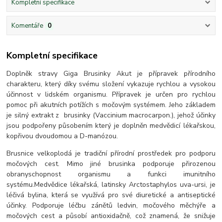
Kompletní specifikace
Komentáře
0
Kompletní specifikace
Doplněk stravy Giga Brusinky Akut je přípravek přírodního
charakteru, který díky svému složení vykazuje rychlou a vysokou
účinnost v lidském organismu. Přípravek je určen pro rychlou
pomoc při akutních potížích s močovým systémem. Jeho základem
je silný extrakt z brusinky (Vaccinium macrocarpon.), jehož účinky
jsou podpořeny působením který je doplněn medvědicí lékařskou,
kopřivou dvoudomou a D-manózou.
Brusnice velkoplodá je tradiční přírodní prostředek pro podporu
močových cest. Mimo jiné brusinka podporuje přirozenou
obranyschopnost organismu a funkci imunitního
systému.Medvědice lékařská, latinsky Arctostaphylos uva-ursi, je
léčivá bylina, která se využívá pro své diuretické a antiseptické
účinky. Podporuje léčbu zánětů ledvin, močového měchýře a
močových cest a působí antioxidačně, což znamená, že snižuje