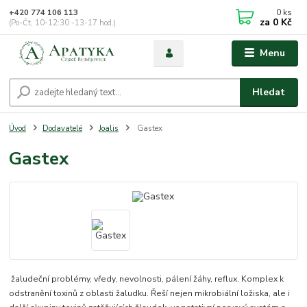
0
ks
+420 774 106 113
za
0 Kč
(Po-Čt, 10-12:30 -13-17 hod.)
Menu
Hledat
Úvod
Dodavatelé
Joalis
Gastex
Gastex
žaludeční problémy, vředy, nevolnosti, pálení žáhy, reflux. Komplex k
odstranění toxinů z oblasti žaludku. Řeší nejen mikrobiální ložiska, ale i