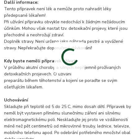
Další informace:
Tento přípravek není lék a nemůže proto nahradit léky
předepsané lékařem!
Při užívání přípravku obvykle nedochází k žádným nežádoucím
účinkům. Mohou však nastat tzv. detoxikační projevy, které jsou
přechodné a neohrožují zdraví.
Doplněk stravy. Není určeno jako náhrada pestré a vyvážené
stravy. Nepřekračujte doporučené dávkování!
Kdy byste neměli přípravek užívat
V průběhu akutní choroby a silných nepříjemně prožívaných
detoxikačních projevech. O užívání
preparátu během těhotenství a kojení se poraďte se svým
ošetřujícím lékařem.
Uchovávání
Skladujte při teplotě od 5 do 25 C, mimo dosah dětí. Přípravek by
neměl být vystaven přímému slunečnímu záření ani silnému
elektromagnetickému poli. Neskladujte jej proto ve vzdálenosti
méně než pět centimetrů od mikrovlnné trouby, lednice, televize,
mobilního telefonu apod. Po odebrání potřebného množství obal