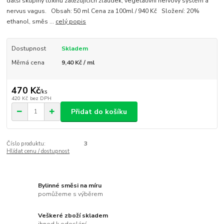
další skupiny toxinů zatěžujících žlaudek, vegetativní nervový systém a
nervus vagus. Obsah: 50 ml Cena za 100ml / 940 Kč Složení: 20%
ethanol, směs ...
celý popis
Dostupnost
Skladem
Měrná cena
9,40 Kč / ml
470 Kč
/
ks
420 Kč
bez DPH
Přidat do košíku
Číslo produktu:
3
Hlídat cenu / dostupnost
Bylinné směsi na míru
pomůžeme s výběrem
Veškeré zboží skladem
ihned k odeslání