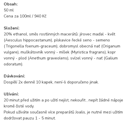
Obsah:
50 ml
Cena za 100ml / 940 Kč
Složení:
20% ethanol, směs rostlinných macerátů: jírovec maďal - květ
(Aesculus hippocastanum), pískavice řecké seno - semeno
(Trigonella foenum-graceum), dobromysl obecná nať (Origanum
vulgare), muškátovník vonný - míšek (Myristica fragrans), kopr
vonný - plod (Anethum graveolens), svízel vonný - nať (Galium
odoratum).
Dávkování:
Dospělí 2x denně 10 kapek, není-li doporučeno jinak.
Užívání:
20 minut před užitím a po užití nejíst, nekouřit , nepít žádné nápoje
kromě čisté vody.
Pokud užíváte současně více preparátů Joalis, je nutné mezi užitím
dodržovat pauzu 1 - 5 minut.