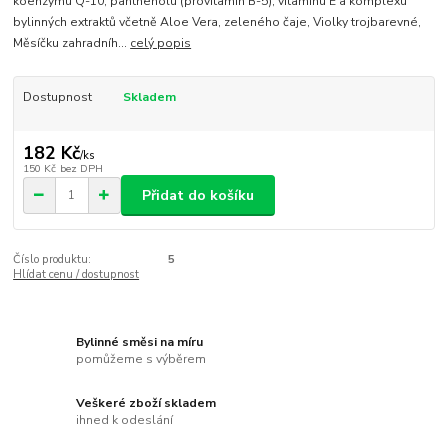
koenzymu Q-10, panthenolu (provitamín B-5), vitamínu E a komplexu
bylinných extraktů včetně Aloe Vera, zeleného čaje, Violky trojbarevné,
Měsíčku zahradníh...
celý popis
Dostupnost
Skladem
182 Kč
/
ks
150 Kč
bez DPH
Přidat do košíku
Číslo produktu:
5
Hlídat cenu / dostupnost
Bylinné směsi na míru
pomůžeme s výběrem
Veškeré zboží skladem
ihned k odeslání