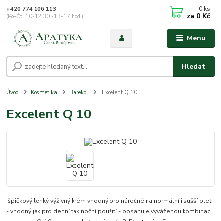
0
ks
+420 774 106 113
za
0 Kč
(Po-Čt, 10-12:30 -13-17 hod.)
Menu
Hledat
Úvod
Kosmetika
Barekol
Excelent Q 10
Excelent Q 10
špičkový lehký výživný krém vhodný pro náročné na normální i sušší pleť
- vhodný jak pro denní tak noční použití - obsahuje vyváženou kombinaci