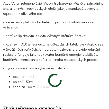
Aloe Vera, zeleného čaje, Violky trojbarevné, Měsíčku zahradního
atd. a jemných kosmetických olejů, jako je mandlový, olivový a
squalane z olivového oleje
- zanechává pleť dlouho hebkou, pružnou, hydratovanou a
vyživenou
- patří ke špičkovým lehkým výživným krémům Barekol
- Koenzym Q10 je jednou z nejdůležitějších látek, vyskytujících se
v živočišných buňkách. Je naprosto nezbytný pro oxidoredukční
reakce a funguje jako reaktivátor buněčné energie, stabilizátor
buněčných membrán a kofaktor mnoha metabolických procesů.
- nyní v inovovaném a vylepšeném složení
bez parabenů
balení - 50ml
cena za 100 ml / 364 Kč
Zboží zařazeno v kategoriích