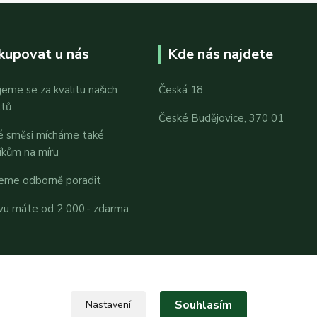
kupovat u nás
Kde nás najdete
jeme se za kvalitu našich
Česká 18
ktů
České Budějovice, 370 01
é směsi mícháme také
íkům na míru
eme odborně poradit
vu máte od 2 000,- zdarma
Souhlasím
Nastavení