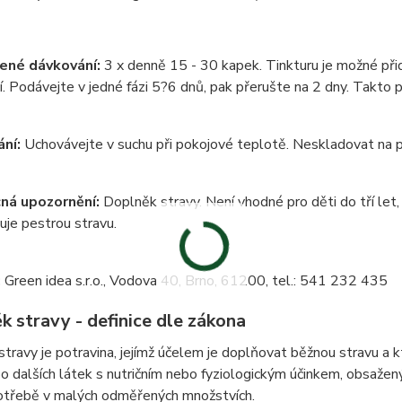
ené dávkování:
3 x denně 15 - 30 kapek. Tinkturu je možné př
. Podávejte v jedné fázi 5?6 dnů, pak přerušte na 2 dny. Takto 
ání:
Uchovávejte v suchu při pokojové teplotě. Neskladovat na p
ná upozornění:
Doplněk stravy. Není vhodné pro děti do tří let,
je pestrou stravu.
:
Green idea s.r.o., Vodova 40, Brno, 61200, tel.: 541 232 435
k stravy - definice dle zákona
travy je potravina, jejímž účelem je doplňovat běžnou stravu a 
o dalších látek s nutričním nebo fyziologickým účinkem, obsažen
otřebě v malých odměřených množstvích.