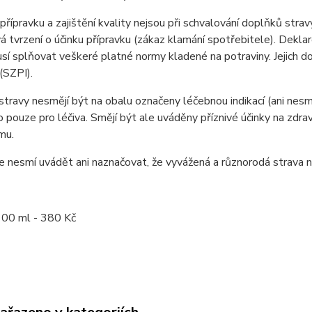
přípravku a zajištění kvality nejsou při schvalování doplňků st
á tvrzení o účinku přípravku (zákaz klamání spotřebitele). Dekl
sí splňovat veškeré platné normy kladené na potraviny. Jejich d
(SZPI).
travy nesmějí být na obalu označeny léčebnou indikací (ani nesměj
 pouze pro léčiva. Smějí být ale uváděny příznivé účinky na zdravot
mu.
 nesmí uvádět ani naznačovat, že vyvážená a různorodá strava 
100 ml - 380 Kč