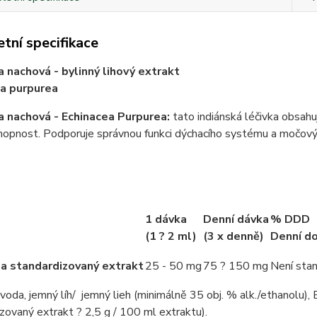
tní specifikace
 nachová - bylinný lihový extrakt
a purpurea
 nachová - Echinacea Purpurea:
tato indiánská léčivka obsahuj
opnost. Podporuje správnou funkci dýchacího systému a močových
1 dávka
Denní dávka
% DDD
(1 ? 2 ml)
(3 x denně)
Denní d
a standardizovaný extrakt
25 - 50 mg
75 ? 150 mg
Není sta
voda, jemný líh/ jemný lieh (minimálně 35 obj. % alk./ethanolu),
zovaný extrakt ? 2,5 g / 100 ml extraktu).