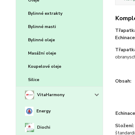
Oleje
Bylinné extrakty
Komple
Bylinné masti
Třapatka
Echinace
Bylinné oleje
Třapatka
Masážní oleje
obranysch
Koupelové oleje
Silice
Obsah:
VitaHarmony
Energy
Echinace
Složení
:
Diochi
štandardi