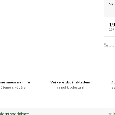
Vel
19
157
Číslo p
nné směsi na míru
Veškeré zboží skladem
Od
ůžeme s výběrem
ihned k odeslání
ze
etní specifikace