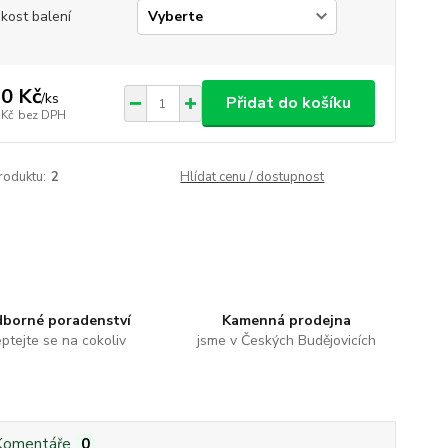
ikost balení
0 Kč
/
ks
Přidat do košíku
 Kč
bez DPH
roduktu:
2
Hlídat cenu / dostupnost
borné poradenství
Kamenná prodejna
ptejte se na cokoliv
jsme v Českých Budějovicích
Komentáře
0