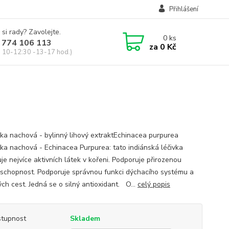
Přihlášení
 si rady? Zavolejte.
0
ks
 774 106 113
za
0 Kč
, 10-12:30 -13-17 hod.)
ka nachová - bylinný lihový extraktEchinacea purpurea
ka nachová - Echinacea Purpurea: tato indiánská léčivka
je nejvíce aktivních látek v kořeni. Podporuje přirozenou
schopnost. Podporuje správnou funkci dýchacího systému a
ch cest. Jedná se o silný antioxidant. O...
celý popis
tupnost
Skladem