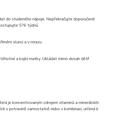
idat do studeného nápoje. Nepřekračujte doporučené
postupujte 5?6 týdnů.
římém slunci a v mrazu.
 těhotné a kojící matky. Ukládat mimo dosah dětí!
která je koncentrovaným zdrojem vitaminů a minerálních
ých v potravině samostatně nebo v kombinaci, určená k