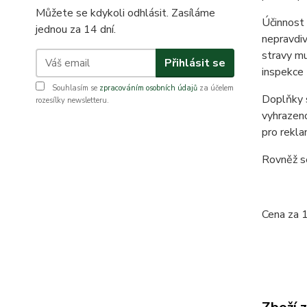
Můžete se kdykoli odhlásit. Zasíláme
Účinnost 
jednou za 14 dní.
nepravdiv
stravy mu
Přihlásit se
inspekce 
Souhlasím se
zpracováním osobních údajů
za účelem
Doplňky s
rozesílky newsletteru.
vyhrazeno
pro rekla
Rovněž se
Cena za 