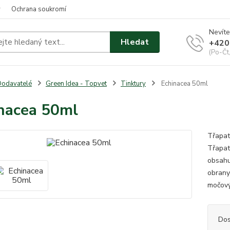
y
Ochrana soukromí
Nevíte
Hledat
+420
(Po-Čt
odavatelé
Green Idea - Topvet
Tinktury
Echinacea 50ml
nacea 50ml
Třapat
Třapat
obsahu
obrany
močový
Dos