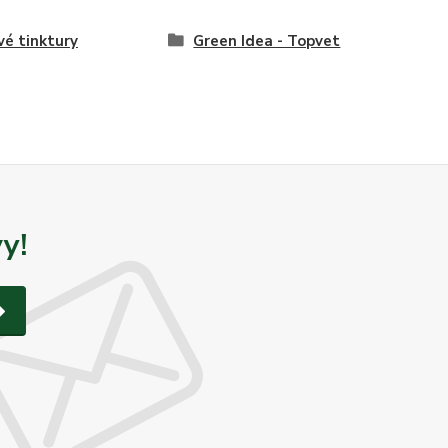
vé tinktury
Green Idea - Topvet
y!