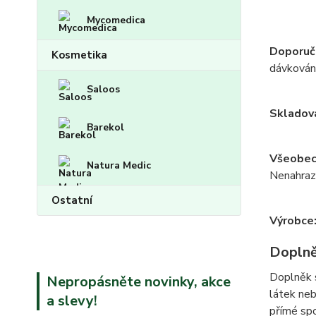
Mycomedica
Doporuč
Kosmetika
dávkování
Saloos
Skladov
Barekol
Všeobec
Natura Medic
Nenahrazu
Ostatní
Výrobce
Doplně
Doplněk s
Nepropásněte novinky, akce
látek neb
a slevy!
přímé sp