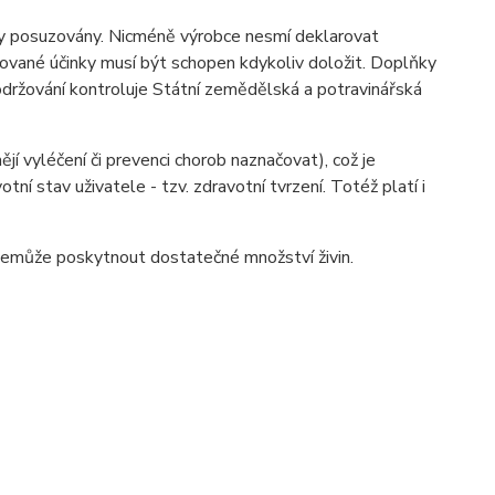
ravy posuzovány. Nicméně výrobce nesmí deklarovat
arované účinky musí být schopen kdykoliv doložit. Doplňky
održování kontroluje Státní zemědělská a potravinářská
í vyléčení či prevenci chorob naznačovat), což je
ní stav uživatele - tzv. zdravotní tvrzení. Totéž platí i
nemůže poskytnout dostatečné množství živin.