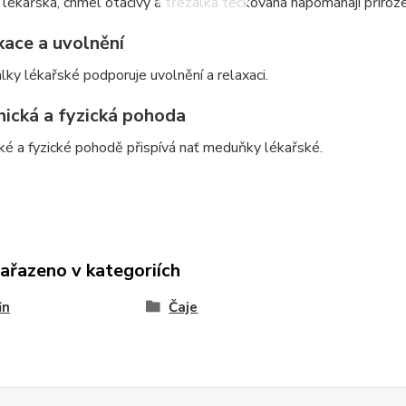
ékařská, chmel otáčivý a třezalka tečkovaná napomáhají přiroze
ace a uvolnění
lky lékařské podporuje uvolnění a relaxaci.
ická a fyzická pohoda
ké a fyzické pohodě přispívá nať meduňky lékařské.
zařazeno v kategoriích
in
Čaje