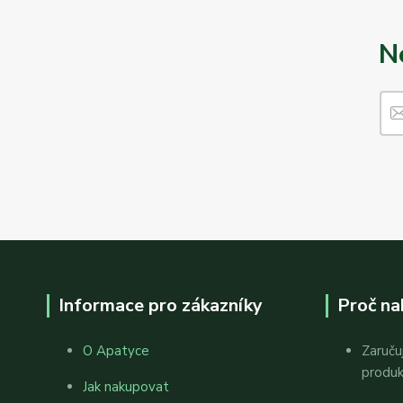
N
Informace pro zákazníky
Proč na
O Apatyce
Zaruču
produ
Jak nakupovat