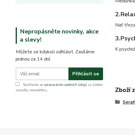
Meduňka l
2.
Relax
Nať třeza
Nepropásněte novinky, akce
3.
Psych
a slevy!
K psychic
Můžete se kdykoli odhlásit. Zasíláme
jednou za 14 dní.
Přihlásit se
Souhlasím se
zpracováním osobních údajů
za účelem
Zboží 
rozesílky newsletteru.
Seraf