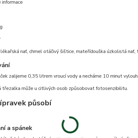
 informace
 g
í
ékařská nať, chmel otáčivý šištice, mateřídouška úzkolistá nať,
ání
áček zalijeme 0,35 litrem vroucí vody a necháme 10 minut vylo
třezalka může u citlivých osob způsobovat fotosenzibilitu.
řípravek působí
ní a spánek