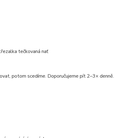
 třezalka tečkovaná nať
uhovat, potom scedíme. Doporučujeme pít 2–3× denně.