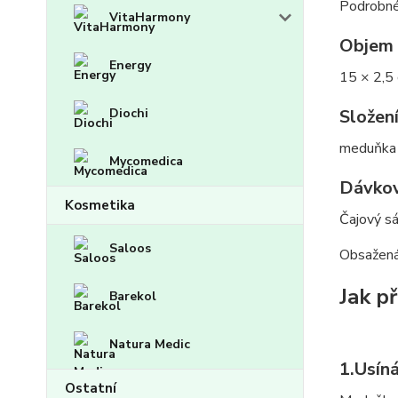
Podrobné
VitaHarmony
Objem
Energy
15 × 2,5
Diochi
Složen
meduňka l
Mycomedica
Dávkov
Kosmetika
Čajový s
Saloos
Obsažená 
Jak p
Barekol
Natura Medic
1.
Usíná
Ostatní