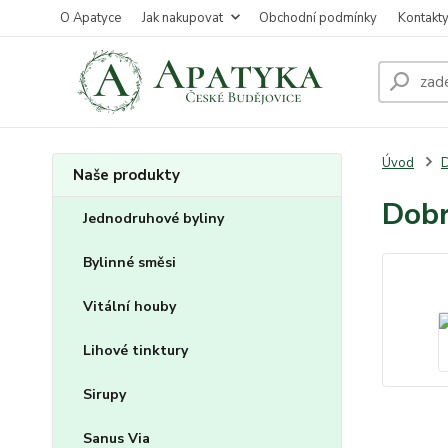
O Apatyce
Jak nakupovat
Obchodní podmínky
Kontakt
Úvod
D
Naše produkty
Dobr
Jednodruhové byliny
Bylinné směsi
Vitální houby
Lihové tinktury
Sirupy
Sanus Via