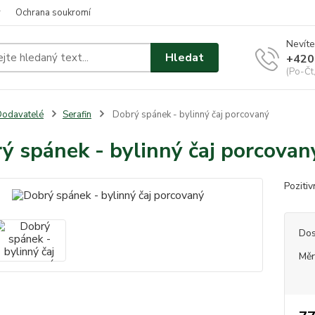
y
Ochrana soukromí
Nevíte
Hledat
+420
(Po-Čt
odavatelé
Serafin
Dobrý spánek - bylinný čaj porcovaný
ý spánek - bylinný čaj porcovan
Poziti
Dos
Měr