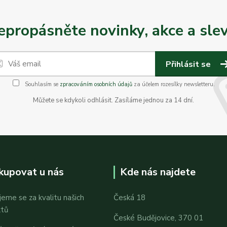
epropásněte novinky, akce a slev
Přihlásit se
Souhlasím se
zpracováním osobních údajů
za účelem rozesílky newsletteru.
Můžete se kdykoli odhlásit. Zasíláme jednou za 14 dní.
kupovat u nás
Kde nás najdete
jeme se za kvalitu našich
Česká 18
ktů
České Budějovice, 370 01