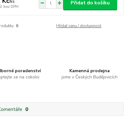
 Kč
/
ks
Přidat do košíku
Kč
bez DPH
roduktu:
6
Hlídat cenu / dostupnost
borné poradenství
Kamenná prodejna
ptejte se na cokoliv
jsme v Českých Budějovicích
Komentáře
0