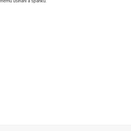
nému usínání a spánku.