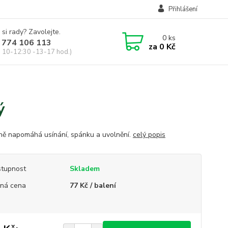
Přihlášení
 si rady? Zavolejte.
0
ks
 774 106 113
za
0 Kč
, 10-12:30 -13-17 hod.)
ý
vně napomáhá usínání, spánku a uvolnění.
celý popis
tupnost
Skladem
ná cena
77 Kč / balení