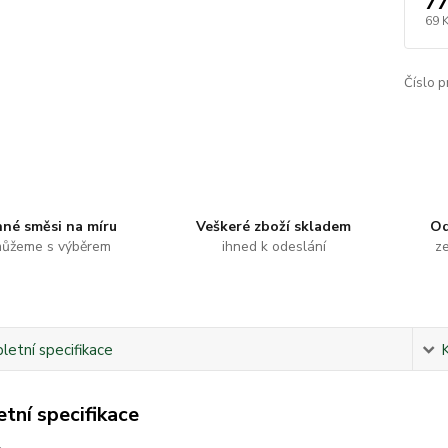
77
69 
Číslo p
nné směsi na míru
Veškeré zboží skladem
Od
ůžeme s výběrem
ihned k odeslání
ze
etní specifikace
tní specifikace