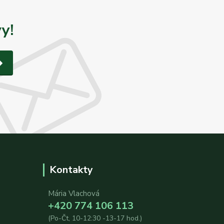
y!
Kontakty
Mária Vlachová
+420 774 106 113
(Po-Čt, 10-12:30 -13-17 hod.)