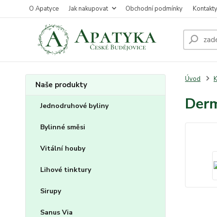
O Apatyce
Jak nakupovat
Obchodní podmínky
Kontakt
Úvod
K
Naše produkty
Derm
Jednodruhové byliny
Bylinné směsi
Vitální houby
Lihové tinktury
Sirupy
Sanus Via