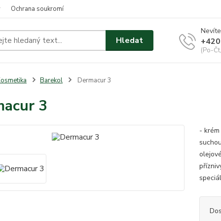
y
Ochrana soukromí
Nevíte
Hledat
+420
(Po-Čt
osmetika
Barekol
Dermacur 3
acur 3
- krém
suchou 
olejov
přízni
speciá
Dos