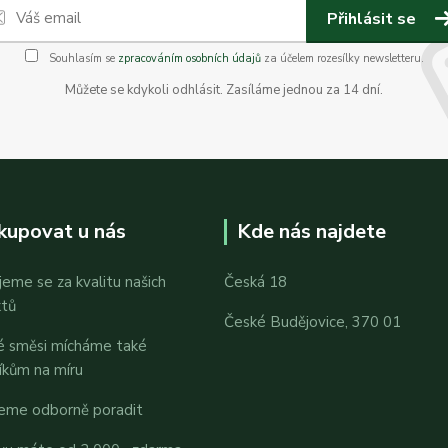
Přihlásit se
Souhlasím se
zpracováním osobních údajů
za účelem rozesílky newsletteru.
Můžete se kdykoli odhlásit. Zasíláme jednou za 14 dní.
kupovat u nás
Kde nás najdete
jeme se za kvalitu našich
Česká 18
ktů
České Budějovice, 370 01
é směsi mícháme také
íkům na míru
eme odborně poradit