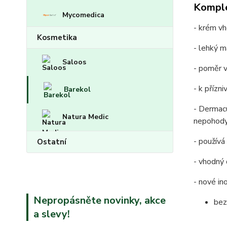
Komple
Mycomedica
- krém vh
Kosmetika
- lehký m
Saloos
- poměr v
- k přízn
Barekol
- Dermacu
Natura Medic
nepohody
- používá
Ostatní
- vhodný
- nové in
Nepropásněte novinky, akce
bez
a slevy!