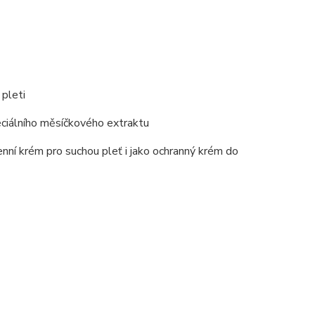
pleti
peciálního měsíčkového extraktu
enní krém pro suchou pleť i jako ochranný krém do