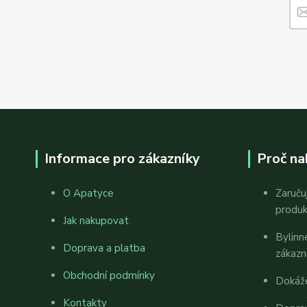
Informace pro zákazníky
Proč na
O Apatyce
Zaruču
produ
Jak nakupovat
Bylinn
Doprava a platba
zákazn
Obchodní podmínky
Dokáž
Kontakty