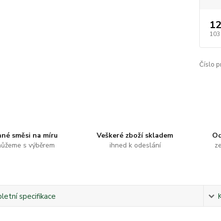
12
103
Číslo p
nné směsi na míru
Veškeré zboží skladem
Od
ůžeme s výběrem
ihned k odeslání
ze
etní specifikace