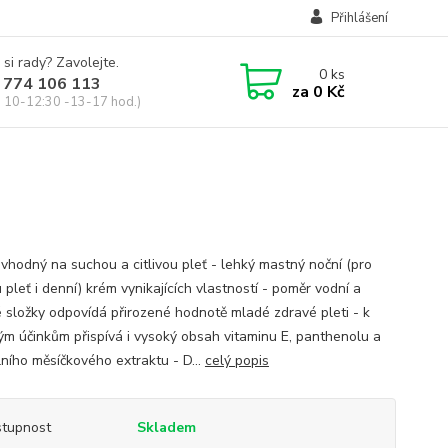
Přihlášení
 si rady? Zavolejte.
0
ks
 774 106 113
za
0 Kč
, 10-12:30 -13-17 hod.)
 vhodný na suchou a citlivou pleť - lehký mastný noční (pro
pleť i denní) krém vynikajících vlastností - poměr vodní a
é složky odpovídá přirozené hodnotě mladé zdravé pleti - k
vým účinkům přispívá i vysoký obsah vitaminu E, panthenolu a
lního měsíčkového extraktu - D...
celý popis
tupnost
Skladem