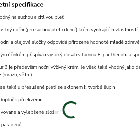
tní specifikace
odný na suchou a citlivou pleť
astný noční (pro suchou pleť i denní) krém vynikajících vlastností
odní a olejové složky odpovídá přirozené hodnotě mladé zdravé 
ivým účinkům přispívá i vysoký obsah vitaminu E, panthenolu a s
r 3 je především noční výživný krém. Je však také vhodný jako d
 (mrazu, větru)
 se také u přesušené pleti se sklonem k tvorbě šupin
 doplněk při ekzému
ovované a vylepšené složení
 parabenů