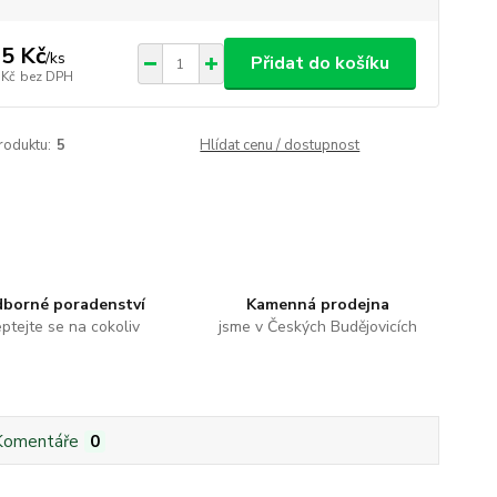
5 Kč
/
ks
Přidat do košíku
 Kč
bez DPH
roduktu:
5
Hlídat cenu / dostupnost
borné poradenství
Kamenná prodejna
ptejte se na cokoliv
jsme v Českých Budějovicích
Komentáře
0