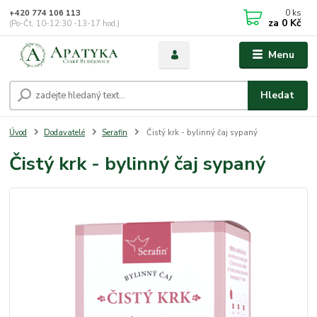
0
ks
+420 774 106 113
za
0 Kč
(Po-Čt, 10-12:30 -13-17 hod.)
Menu
Hledat
Úvod
Dodavatelé
Serafin
Čistý krk - bylinný čaj sypaný
Čistý krk - bylinný čaj sypaný