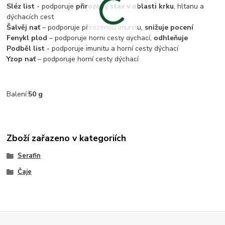
Sléz list
- podporuje
přirozený stav v oblasti krku
, hltanu a
dýchacích cest
Šalvěj nať
– podporuje přirozenou imunitu,
snižuje pocení
Fenykl plod
– podporuje horní cesty dýchací,
odhleňuje
Podběl list
- podporuje imunitu a horní cesty dýchací
Yzop nať
– podporuje horní cesty dýchací
Balení:
50 g
Zboží zařazeno v kategoriích
Serafin
Čaje