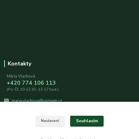
Kontakty
Mária Vlachová
+420 774 106 113
(Po-Čt, 10-12:30 -13-17 hod.)
maria.vlachova@seznam.cz
Souhlasím
Nastavení