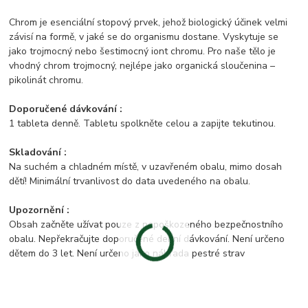
Chrom je esenciální stopový prvek, jehož biologický účinek velmi
závisí na formě, v jaké se do organismu dostane. Vyskytuje se
jako trojmocný nebo šestimocný iont chromu. Pro naše tělo je
vhodný chrom trojmocný, nejlépe jako organická sloučenina –
pikolinát chromu.
Doporučené dávkování :
1 tableta denně. Tabletu spolkněte celou a zapijte tekutinou.
Skladování :
Na suchém a chladném místě, v uzavřeném obalu, mimo dosah
dětí! Minimální trvanlivost do data uvedeného na obalu.
Upozornění :
Obsah začněte užívat pouze z nepoškozeného bezpečnostního
obalu. Nepřekračujte doporučené denní dávkování. Není určeno
dětem do 3 let. Není určeno jako náhrada pestré strav