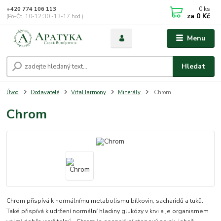
0
ks
+420 774 106 113
za
0 Kč
(Po-Čt, 10-12:30 -13-17 hod.)
Menu
Hledat
Úvod
Dodavatelé
VitaHarmony
Minerály
Chrom
Chrom
Chrom přispívá k normálnímu metabolismu bílkovin, sacharidů a tuků.
Také přispívá k udržení normální hladiny glukózy v krvi a je organismem