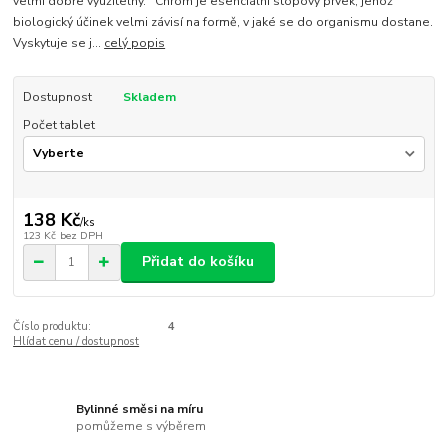
velmi dobře využitelný. Chrom je esenciální stopový prvek, jehož
biologický účinek velmi závisí na formě, v jaké se do organismu dostane.
Vyskytuje se j...
celý popis
Dostupnost
Skladem
Počet tablet
138 Kč
/
ks
123 Kč
bez DPH
Přidat do košíku
Číslo produktu:
4
Hlídat cenu / dostupnost
Bylinné směsi na míru
pomůžeme s výběrem