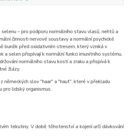
 a selenu – pro podporu normálního stavu vlasů, nehtů a
rmální činnosti nervové soustavy a normální psychické
aně buněk před oxidativním stresem, který vzniká v
 a selen přispívají k normální funkci imunitního systému,
ržování normálního stavu kostí a zraku a přispívá k
né žlázy.
z německých slov "haar" a "haut", které v překladu
u pro lidský organismus.
ím tekutiny. V době těhotenství a kojení určí dávkování