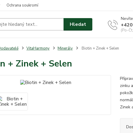
y
Ochrana soukromí
Nevíte
Hledat
+420
(Po-Čt
odavatelé
VitaHarmony
Minerály
Biotin + Zinek + Selen
in + Zinek + Selen
Přípra
zinku 
pokožky
normál
Zinek 
Dos