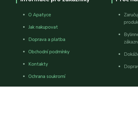
O Apatyce
Zaruču
produ
Jak nakupovat
Bylinn
Doprava a platba
zákazn
Obchodní podmínky
Dokáž
Kontakty
Dopra
Ochrana soukromí