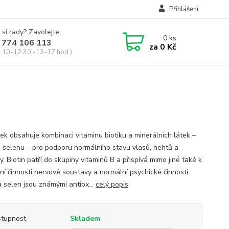
Přihlášení
 si rady? Zavolejte.
0
ks
 774 106 113
za
0 Kč
, 10-12:30 -13-17 hod.)
vek obsahuje kombinaci vitaminu biotiku a minerálních látek –
a selenu – pro podporu normálního stavu vlasů, nehtů a
. Biotin patří do skupiny vitaminů B a přispívá mimo jiné také k
ní činnosti nervové soustavy a normální psychické činnosti.
a selen jsou známými antiox...
celý popis
tupnost
Skladem