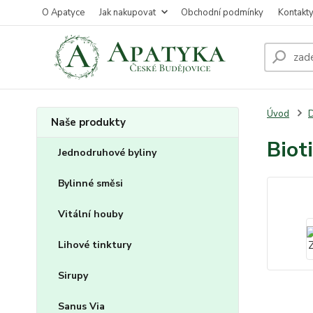
O Apatyce
Jak nakupovat
Obchodní podmínky
Kontakt
Úvod
D
Naše produkty
Biot
Jednodruhové byliny
Bylinné směsi
Vitální houby
Lihové tinktury
Sirupy
Sanus Via