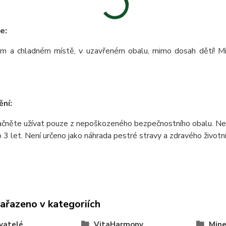
e:
m a chladném místě, v uzavřeném obalu, mimo dosah dětí! Min
ní:
čněte užívat pouze z nepoškozeného bezpečnostního obalu. Nep
3 let. Není určeno jako náhrada pestré stravy a zdravého životní
zařazeno v kategoriích
vatelé
VitaHarmony
Mine