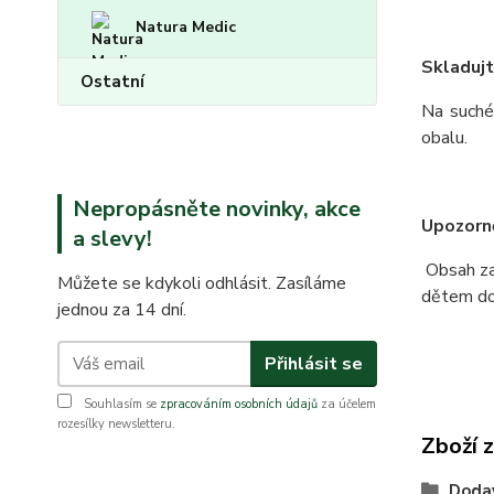
Natura Medic
Skladujt
Ostatní
Na suché
obalu.
Nepropásněte novinky, akce
Upozorně
a slevy!
Obsah za
Můžete se kdykoli odhlásit. Zasíláme
dětem do 
jednou za 14 dní.
Přihlásit se
Souhlasím se
zpracováním osobních údajů
za účelem
rozesílky newsletteru.
Zboží 
Doda