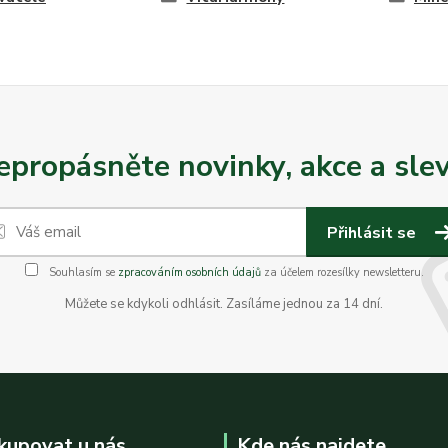
epropásněte novinky, akce a slev
Přihlásit se
Souhlasím se
zpracováním osobních údajů
za účelem rozesílky newsletteru.
Můžete se kdykoli odhlásit. Zasíláme jednou za 14 dní.
kupovat u nás
Kde nás najdete