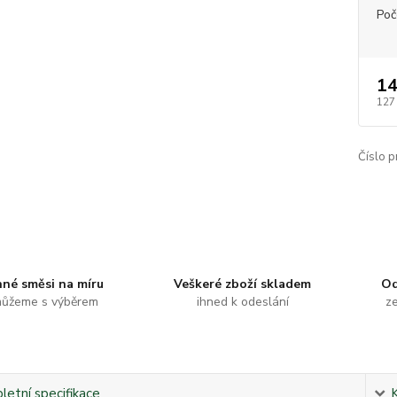
Poč
14
127
Číslo p
nné směsi na míru
Veškeré zboží skladem
Od
ůžeme s výběrem
ihned k odeslání
ze
etní specifikace