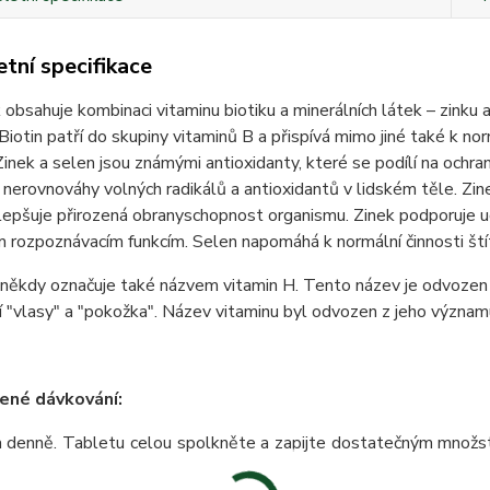
tní specifikace
 obsahuje kombinaci vitaminu biotiku a minerálních látek – zinku
Biotin patří do skupiny vitaminů B a přispívá mimo jiné také k no
 Zinek a selen jsou známými antioxidanty, které se podílí na ochr
nerovnováhy volných radikálů a antioxidantů v lidském těle. Zinek
lepšuje přirozená obranyschopnost organismu. Zinek podporuje ud
 rozpoznávacím funkcím. Selen napomáhá k normální činnosti štít
 někdy označuje také názvem vitamin H. Tento název je odvozen 
 "vlasy" a "pokožka". Název vitaminu byl odvozen z jeho význam
ené dávkování:
 denně. Tabletu celou spolkněte a zapijte dostatečným množstv