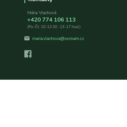
Mária Vlachová
+420 774 106 113
(Po-Čt, 10-12:30 -13-17 hod.)
maria.vlachova@seznam.cz
Vytvořeno na
Eshop-rychle.cz