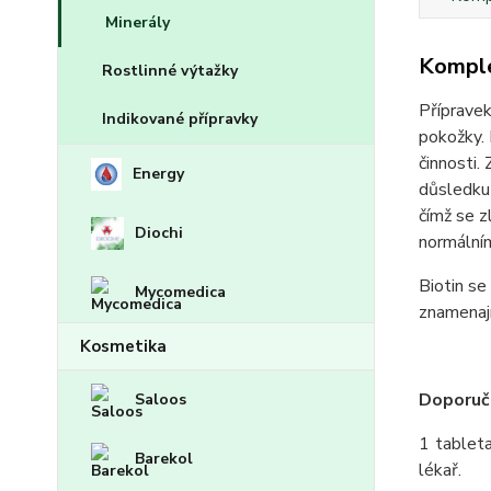
Minerály
Komple
Rostlinné výtažky
Přípravek
Indikované přípravky
pokožky. 
činnosti.
Energy
důsledku 
čímž se z
Diochi
normálním
Biotin se
Mycomedica
znamenají
Kosmetika
Doporuč
Saloos
1 tableta
Barekol
lékař.