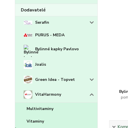
Dodavatelé
Serafin
PURUS - MEDA
Bylinné kapky Pavlovo
Joalis
Green Idea - Topvet
Byli
VitaHarmony
pom
Multivitaminy
Vitaminy
Kompl