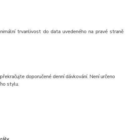
imální trvanlivost do data uvedeného na pravé straně
řekračujte doporučené denní dávkování. Není určeno
ho stylu.
rály