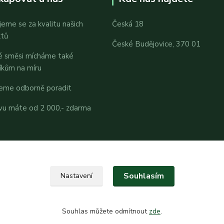
jeme se za kvalitu našich
Česká 18
ktů
České Budějovice, 370 01
é směsi mícháme také
íkům na míru
eme odborně poradit
vu máte od 2 000,- zdarma
Souhlasím
Nastavení
Souhlas můžete odmítnout
zde
.