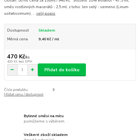
Obsah: 50 ml Cena za 100ml / 940 Kč Složení: 20% ethanol - 47,5 ml,
směs rostlinných macerátů - 2,5 ml, z toho: len setý - semeno (Linum
usitatissimum), ...
celý popis
Dostupnost
Skladem
Měrná cena
9,40 Kč / ml
470 Kč
/
ks
420 Kč
bez DPH
Přidat do košíku
Číslo produktu:
3
Hlídat cenu / dostupnost
Bylinné směsi na míru
pomůžeme s výběrem
Veškeré zboží skladem
ihned k odeslání