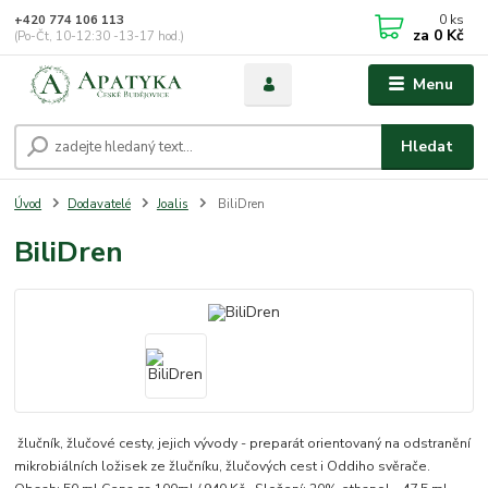
0
ks
+420 774 106 113
za
0 Kč
(Po-Čt, 10-12:30 -13-17 hod.)
Menu
Hledat
Úvod
Dodavatelé
Joalis
BiliDren
BiliDren
žlučník, žlučové cesty, jejich vývody - preparát orientovaný na odstranění
mikrobiálních ložisek ze žlučníku, žlučových cest i Oddiho svěrače.