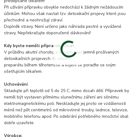
předepsané lékařem!
Při užívání přípravku obvykle nedochází k žádným nežádoucím
účinkům. Mohou však nastat tzv. detoxikační projevy, které jsou
přechodné a neohrožují zdraví.
Doplněk stravy. Není určeno jako náhrada pestré a vyvážené
stravy. Nepřekračujte doporučené dávkování!
Kdy byste neměli přípravek užívat
V průběhu akutní choroby a silných nepříjemně prožívaných
detoxikačních projevech. O užívání
preparátu během těhotenství a kojení se poraďte se svým
ošetřujícím lékařem.
Uchovávání
Skladujte při teplotě od 5 do 25 C, mimo dosah dětí. Přípravek by
neměl být vystaven přímému slunečnímu záření ani silnému
elektromagnetickému poli. Neskladujte jej proto ve vzdálenosti
méně než pět centimetrů od mikrovlnné trouby, lednice, televize,
mobilního telefonu apod. Po odebrání potřebného množství obal
dobře uzavřete.
Výrobce: